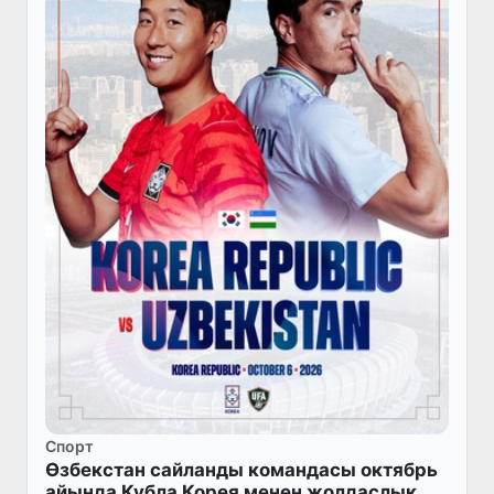
Спорт
Өзбекстан сайланды командасы октябрь
айында Қубла Корея менен жолдаслық