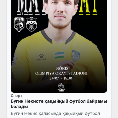
Спорт
Бүгин Нөкисте ҳақыйқый футбол байрамы
болады
Бүгин Нөкис қаласында ҳақыйқый футбол