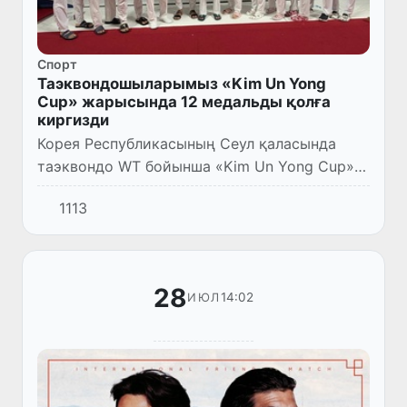
Спорт
Таэквондошыларымыз «Kim Un Yong
Cup» жарысында 12 медальды қолға
киргизди
Корея Республикасының Сеул қаласында
таэквондо WT бойынша «Kim Un Yong Cup»
халықаралық турнири болып өтти. Жарыс
1113
жуўмағында Өзбекстан сайланды командасы
3 алтын, 2 гүмис ҳәм 7 бро...
28
14:02
ИЮЛ