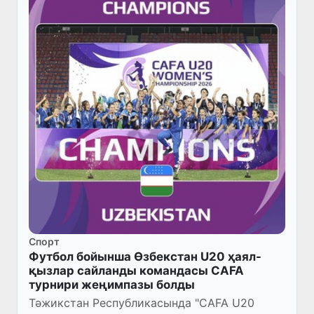
Спорт
Футбол бойынша Өзбекстан U20 ҳаял-
қызлар сайланды командасы CAFA
турнири жеңимпазы болды
Тәжикстан Республикасында "CAFA U20