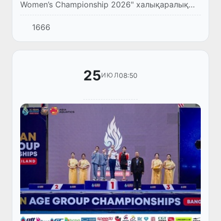
Women’s Championship 2026" халықаралық
турнири жуўмақланды. Соңғы турда
1666
Өзбекстан U20 ҳаял-қызлар сайланды
командасы Тәжикстан U20 командасын ис...
25
08:50
ИЮЛ