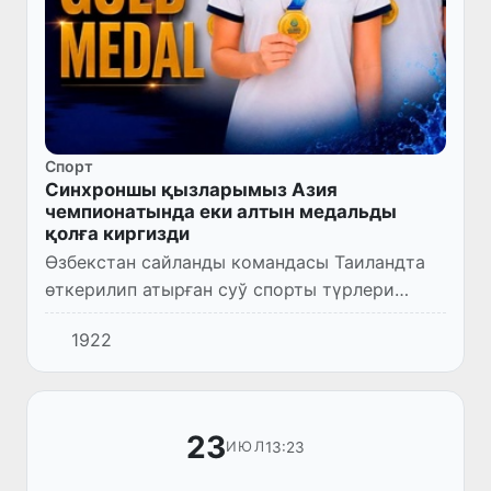
Спорт
Синхроншы қызларымыз Азия
чемпионатында еки алтын медальды
қолға киргизди
Өзбекстан сайланды командасы Таиландта
өткерилип атырған суў спорты түрлери
бойынша түрли жас топарлары арасындағы
1922
Азия чемпионатында табыслы қатнаспақта.
Миллий сайланды командаға...
23
13:23
ИЮЛ