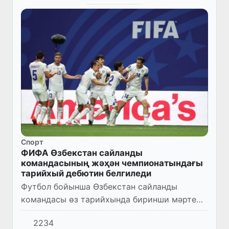
Спорт
ФИФА Өзбекстан сайланды
командасының жәҳән чемпионатындағы
тарийхый дебютин белгиледи
Футбол бойынша Өзбекстан сайланды
командасы өз тарийхында биринши мәрте
АҚШ, Канада ҳәм Мексикада болып өткен
2234
жәҳән чемпионатында қатнасты. ФИФА