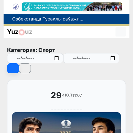
Өзбекстанда Турақлы раўажланыў мақсетлери айлығы басланды
Июль айында Миграция агентлигиниң Москва қаласындағы ўәкилханасы 1 мың 800 ден аслам Өзбекстан пуқараларына жәрдем көрсетти
Yuz
uz
Өзбекстан сайланды командасы Астана қаласында өткерилип атырған "Келешек ойынлары - 2026" спорт жарысларының шерек финалына шықты
7-август күни ушын ҳаўа райы ҳаққында мағлыўмат
Категория: Спорт
Ташкент аўыр атлетика бойынша Азия чемпионатына таярланбақта
29
11:07
ИЮЛ