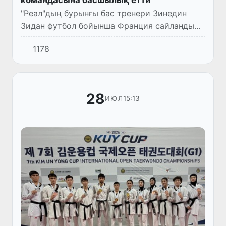
командасына басшылық етти
"Реал"дың бурынғы бас тренери Зинедин
Зидан футбол бойынша Франция сайланды
командасына басшылық етти, деп хабар
1178
бермекте Франция футбол федерациясы
(FFF) сайтында.
28
15:13
ИЮЛ