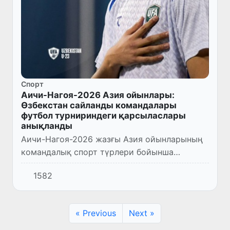
Спорт
Аичи-Нагоя-2026 Азия ойынлары:
Өзбекстан сайланды командалары
футбол турнириндеги қарсыласлары
анықланды
Аичи-Нагоя-2026 жазғы Азия ойынларының
командалық спорт түрлери бойынша
жарысларына шек таслаў шеңберинде
1582
футбол бойынша турнир топарларының
қурамы анықланды.
« Previous
Next »