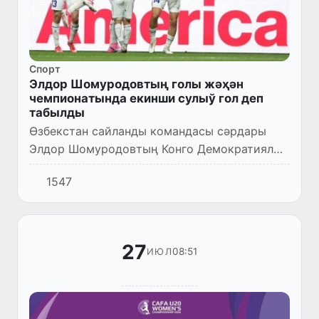
Спорт
Элдор Шомуродовтың голы жәҳән
чемпионатында екинши сулыў гол деп
табылды
Өзбекстан сайланды командасы сәрдары
Элдор Шомуродовтың Конго Демократиялық
Республикасы сайланды командасы
1547
дәрўазасына урған голы ФИФА рәсмий
сайтында өткерилген 2026-жылғы жәҳән...
27
08:51
ИЮЛ