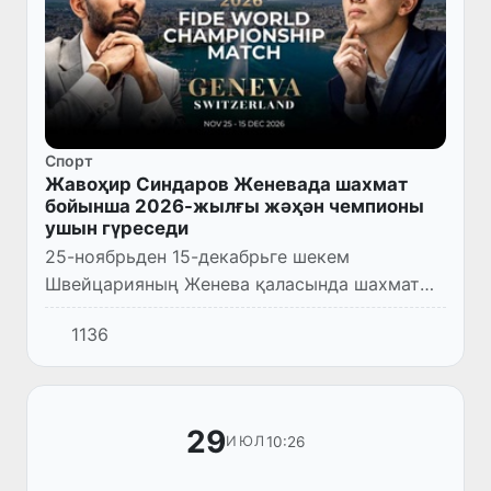
Спорт
Жавоҳир Синдаров Женевада шахмат
бойынша 2026-жылғы жәҳән чемпионы
ушын гүреседи
25-ноябрьден 15-декабрьге шекем
Швейцарияның Женева қаласында шахмат
бойынша ФИДЕ 2026-жылғы жәҳән
1136
чемпионы атағы ушын ҳиндстанлы әмелдеги
жәҳән чемпионы Гукеш Доммаражу ҳәм
өзбекс...
29
10:26
ИЮЛ