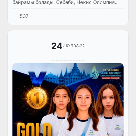
байрамы болады. Себеби, Нөкис Олимпия
ҳәм паралимпия спорт түрлерине таярлаў
537
орайының стадионында футбол бойынша
Өзбекстан Про-лигасының 11-ту...
24
08:22
ИЮЛ