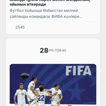
ойынын өткереди
Футбол бойынша Өзбекстан миллий
сайланды командасы ФИФА күнлери
шеңберинде 6-октябрь күни Корея
2545
Республикасы сайланды командасы менен
жолдаслық ушырасыўын өткереди.
28
08:40
ИЮЛ