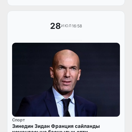
өткерилген жарыста Өзбекстан сайл...
28
16:58
ИЮЛ
Спорт
Зинедин Зидан Франция сайланды