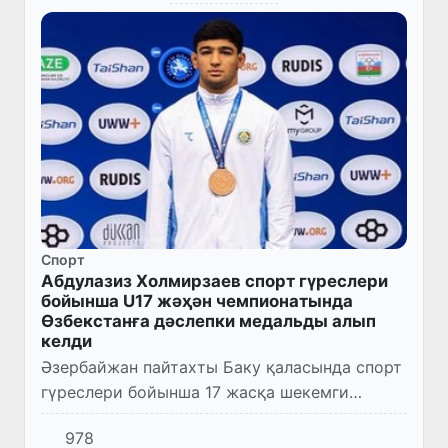
Спорт
Абдулазиз Холмирзаев спорт гүреслери
бойынша U17 жәҳән чемпионатында
Өзбекстанға дәслепки медальды алып
келди
Әзербайжан пайтахты Баку қаласында спорт
гүреслери бойынша 17 жасқа шекемги
спортшылар арасында жәҳән чемпионаты
978
басланды. Грек-рим гүреси бойынша