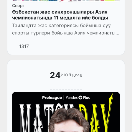
Спорт
Өзбекстан жас синхроншылары Азия
чемпионатында 11 медалға ийе болды
Таиландта жас категориясы бойынша суў
спорты түрлери бойынша Азия чемпионаты
даўам етпекте. Өткен жарыс күнлериниң
1317
жуўмағы бойынша Өзбекстан сайланды
командасы синхрон жүзиў бойынш...
24
10:48
ИЮЛ