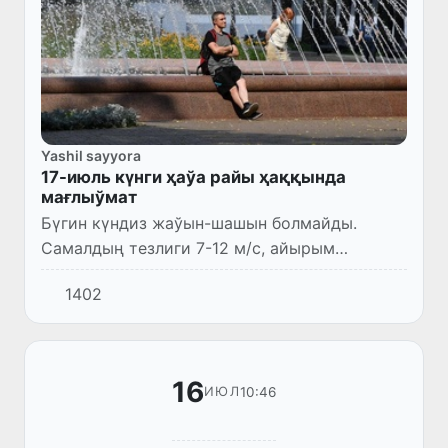
Yashil sayyora
17-июль күнги ҳаўа райы ҳаққында
мағлыўмат
Бүгин күндиз жаўын-шашын болмайды.
Самалдың тезлиги 7-12 м/с, айырым
жерлерде 13-18 м/с қа шекем күшейиўи,
1402
айырым жерлерде шаң-тозаң менен
бақланыўы мүмкин. Ҳаўаның температурасы
3...
16
10:46
ИЮЛ