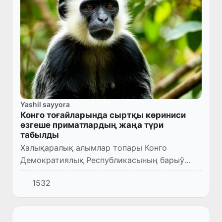
Yashil sayyora
Конго тоғайларында сыртқы көриниси
өзгеше приматлардың жаңа түри
табылды
Халықаралық алымлар топары Конго
Демократиялық Республикасының барыў
қыйын болған тоғайларында колобуслардың
1532
бурын белгисиз болған түриниң бар
екенлигин рәсмий тастыйықлады. Жаңа т...