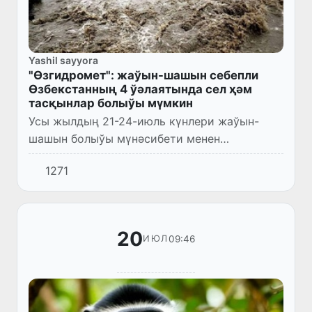
Yashil sayyora
"Өзгидромет": жаўын-шашын себепли
Өзбекстанның 4 ўәлаятында сел ҳәм
тасқынлар болыўы мүмкин
Усы жылдың 21-24-июль күнлери жаўын-
шашын болыўы мүнәсибети менен
республикамыздың таў алды ҳәм таўлы
1271
аймақларында сел-суў өтиўи мүмкин.
20
09:46
ИЮЛ