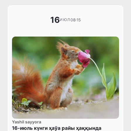
16
08:15
ИЮЛ
Yashil sayyora
16-июль күнги ҳаўа райы ҳаққында