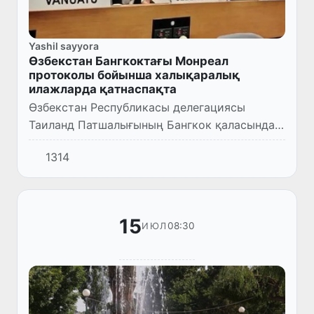
Yashil sayyora
Өзбекстан Бангкоктағы Монреал
протоколы бойынша халықаралық
илажларда қатнаспақта
Өзбекстан Республикасы делегациясы
Таиланд Патшалығының Бангкок қаласында
болып өтип атырған Монреал протоколы
1314
тәреплериниң ашық қурамдағы Жумысшы
топарының 48-мәжилисинде, сондай-...
15
08:30
ИЮЛ