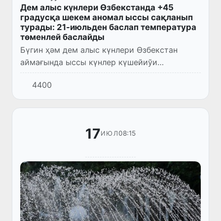
Дем алыс күнлери Өзбекстанда +45
градусқа шекем аномал ыссы сақланып
турады: 21-июльден баслап температура
төменлей баслайды
Бүгин ҳәм дем алыс күнлери Өзбекстан
аймағында ыссы күнлер күшейиўи
күтилмекте. Ҳаўаның температурасы күндиз
4400
42-45 дәрежеге шекем, қубла районларда
ҳәм шөл зонасында 46-48 дәрежеге...
17
08:15
ИЮЛ