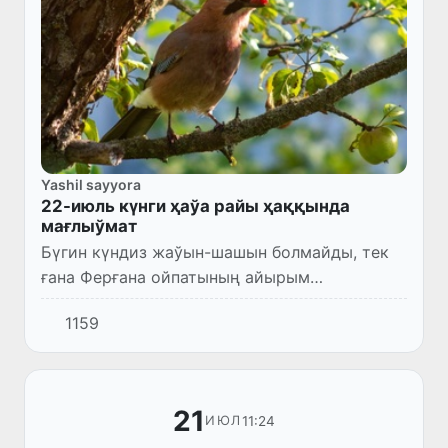
Yashil sayyora
22-июль күнги ҳаўа райы ҳаққында
мағлыўмат
Бүгин күндиз жаўын-шашын болмайды, тек
ғана Ферғана ойпатының айырым
жерлеринде қысқа мүддетли жаўын жаўады,
1159
күшли болыўы мүмкин, гүлдирмама болыўы
мүмкин. Самалдың тезлиги 7-12 м/...
21
11:24
ИЮЛ