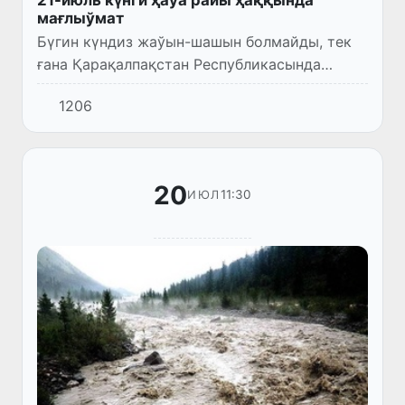
21-июль күнги ҳаўа райы ҳаққында
мағлыўмат
Бүгин күндиз жаўын-шашын болмайды, тек
ғана Қарақалпақстан Республикасында
айырым жерлерде қысқа мүддетли жаўын
1206
жаўып, гүлдирмама болыўы мүмкин.
Самалдың тезлиги 7-12 м/с, айырым ж...
20
11:30
ИЮЛ