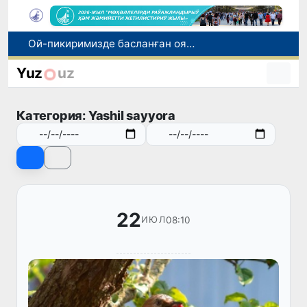
Өзбекстан мал гөши импортын арттырды: Ҳиндстан ҳәм Беларусь тийкарғы жеткерип бериўшилерге айланды
Өзбекстан ўәкиллери көркем гимнастика бойынша жәҳән чемпионатында қатнасады
Yuz
uz
Июль айында Өзбекстанда азық-аўқат өнимлери баҳасының төменлеўи, айырым товарлар ҳәм хызметлер баҳасының өсиўи бақланды
Мәмлекетлик хызмет: лаўазым емес, потенциал ҳәм нәтийже баҳаланатуғын жаңа дәўир
Категория: Yashil sayyora
Ой-пикиримизде басланған ояныў жоқары шеклерге жетеклеп атыр
22
08:10
ИЮЛ