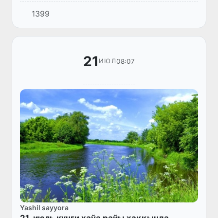
Ҳаўаның ыссы болыўы әсте-ақырынлық
1399
пенен жүз берип, ыссының ең жоқары
дәрежеси республика аймағының үлкен...
21
08:07
ИЮЛ
Yashil sayyora