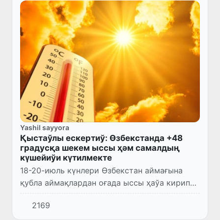
Yashil sayyora
Қыстаўлы ескертиў: Өзбекстанда +48
градусқа шекем ыссы ҳәм самалдың
күшейиўи күтилмекте
18-20-июль күнлери Өзбекстан аймағына
қубла аймақлардан оғада ыссы ҳаўа кирип
келиўи даўам етеди. Усы күнлери
2169
республика бойынша ҳаўа температурасы
сезилерли дәрежеде - +43...+45 д...