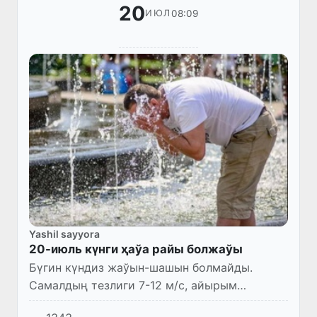
20
08:09
ИЮЛ
Yashil sayyora
20-июль күнги ҳаўа райы болжаўы
Бүгин күндиз жаўын-шашын болмайды.
Самалдың тезлиги 7-12 м/с, айырым
жерлерде 13-18 м/с қа шекем күшейиўи,