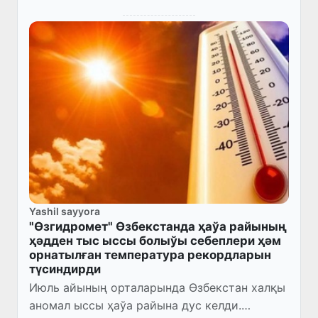
Yashil sayyora
"Өзгидромет" Өзбекстанда ҳаўа райының
ҳәдден тыс ыссы болыўы себеплери ҳәм
орнатылған температура рекордларын
түсиндирди
Июль айының орталарында Өзбекстан халқы
аномал ыссы ҳаўа райына дус келди.