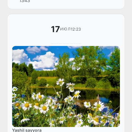
1343
айырым жерлерде 20-22 м/с қа шекем
күшейиўи, шаң-тозаң менен жаўыўы мүмки...
17
12:23
ИЮЛ
Yashil sayyora