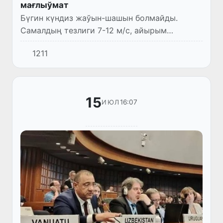
мағлыўмат
Бүгин күндиз жаўын-шашын болмайды.
Самалдың тезлиги 7-12 м/с, айырым
жерлерде 13-18 м/с қа шекем күшейиўи,
1211
айырым жерлерде шаң-тозаң менен
бақланыўы мүмкин. Ҳаўаның температурасы
3...
15
16:07
ИЮЛ