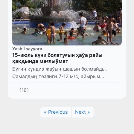
Yashil sayyora
15-июль күни болатуғын ҳаўа райы
ҳаққында мағлыўмат
Бүгин күндиз жаўын-шашын болмайды.
Самалдың тезлиги 7-12 м/с, айырым
жерлерде 13-18 м/с қа шекем күшейиўи,
1161
айырым жерлерде шаң-тозаң менен
бақланыўы мүмкин. Ҳаўаның температурасы
3...
« Previous
Next »