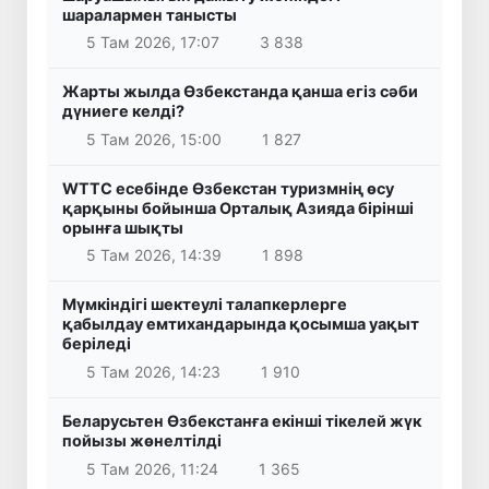
шаралармен танысты
5 Там 2026, 17:07
3 838
Жарты жылда Өзбекстанда қанша егіз сәби
дүниеге келді?
5 Там 2026, 15:00
1 827
WTTC есебінде Өзбекстан туризмнің өсу
қарқыны бойынша Орталық Азияда бірінші
орынға шықты
5 Там 2026, 14:39
1 898
Мүмкіндігі шектеулі талапкерлерге
қабылдау емтихандарында қосымша уақыт
беріледі
5 Там 2026, 14:23
1 910
Беларусьтен Өзбекстанға екінші тікелей жүк
пойызы жөнелтілді
5 Там 2026, 11:24
1 365