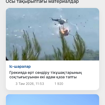
Осы тақырыптағы материалдар
Іс-шаралар
Грекияда өрт сөндіру тікұшақтарының
соқтығысуынан екі адам қаза тапты
3 Там 2026, 11:53
1 920