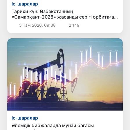
Іс-шаралар
Тарихи күн: Өзбекстанның
«Самарқант-2028» жасанды серігі орбитаға
сәтті шығарылды
5 Там 2026, 09:38
2 149
Іс-шаралар
Әлемдік биржаларда мұнай бағасы