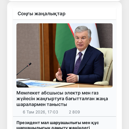
Соңғы жаңалықтар
Мемлекет абсшысы электр мен газ
жүйесін жаңғыртуға бағытталған жаңа
шаралармен танысты
6 Там 2026, 17:03
2 809
Президент мал шаруашылығы мен құс
шаруашылығын дамыту жөніндегі