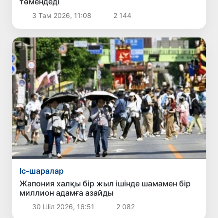
төмендеді
3 Там 2026, 11:08
2 144
Іс-шаралар
Жапония халқы бір жыл ішінде шамамен бір
миллион адамға азайды
30 Шіл 2026, 16:51
2 082