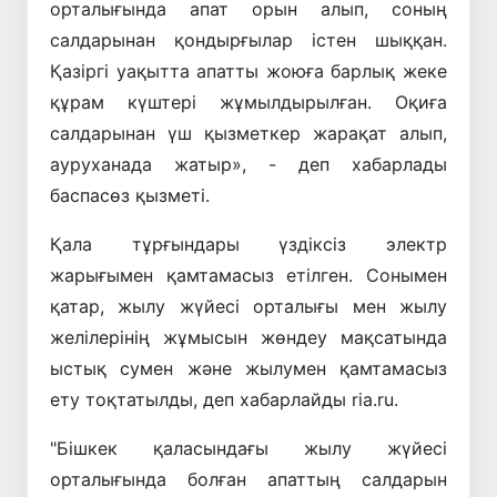
орталығында апат орын алып, соның
салдарынан қондырғылар істен шыққан.
Қазіргі уақытта апатты жоюға барлық жеке
құрам күштері жұмылдырылған. Оқиға
салдарынан үш қызметкер жарақат алып,
ауруханада жатыр», - деп хабарлады
баспасөз қызметі.
Қала тұрғындары үздіксіз электр
жарығымен қамтамасыз етілген. Сонымен
қатар, жылу жүйесі орталығы мен жылу
желілерінің жұмысын жөндеу мақсатында
ыстық сумен және жылумен қамтамасыз
ету тоқтатылды, деп хабарлайды ria.ru.
"Бішкек қаласындағы жылу жүйесі
орталығында болған апаттың салдарын