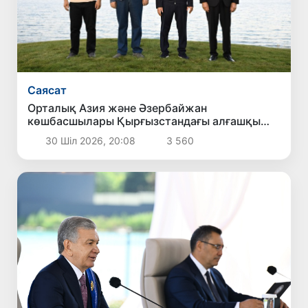
Саясат
Орталық Азия және Әзербайжан
көшбасшылары Қырғызстандағы алғашқы
халықаралық деңгейдегі гольф клубының
30 Шіл 2026, 20:08
3 560
ашылуына қатысты