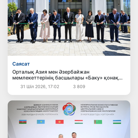
Саясат
Орталық Азия мен Әзербайжан
мемлекеттерінің басшылары «Баку» қонақ
үйінің ашылу рәсіміне қатысты
31 Шіл 2026, 17:02
3 809