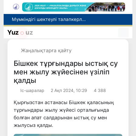
Мүмкіндігі шектеулі талапкерлерге қабылдау емтихандарында қосымша уақыт беріледі
Беларусьтен Өзбекстанға екінші тікелей жүк пойызы жөнелтілді
Yuz
uz
Адам саудасынан зардап шеккен азаматтар әлеуметтік қызметтермен қамтылады
Жарты жылда Өзбекстанда қанша егіз сәби дүниеге келді?
Жаңалықтарға қайту
WTTC есебінде Өзбекстан туризмнің өсу қарқыны бойынша Орталық Азияда бірінші орынға шықты
Бішкек тұрғындары ыстық су
мен жылу жүйесінен үзіліп
қалды
Іс-шаралар
2 Ақп 2024, 10:29
4 388
Қырғызстан астанасы Бішкек қаласының
тұрғындары жылу жүйесі орталығында
болған апат салдарынан ыстық су мен
жылусыз қалды.