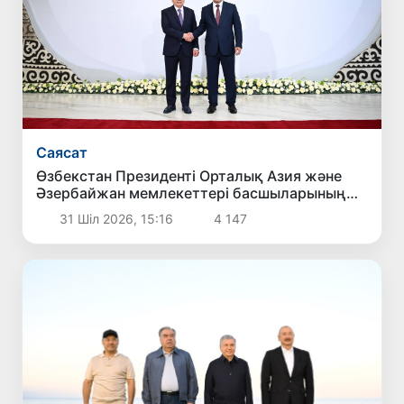
Саясат
Өзбекстан Президенті Орталық Азия және
Әзербайжан мемлекеттері басшыларының
бейресми кездесуіне қатысты
31 Шіл 2026, 15:16
4 147