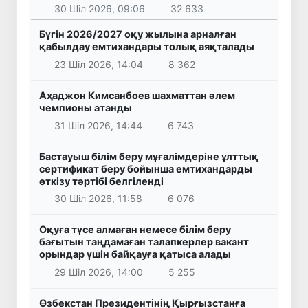
30 Шіл 2026, 09:06
32 633
Бүгін 2026/2027 оқу жылына арналған
қабылдау емтихандары толық аяқталады
23 Шіл 2026, 14:04
8 362
Аҳаджон Кимсанбоев шахматтан әлем
чемпионы атанды
31 Шіл 2026, 14:44
6 743
Бастауыш білім беру мұғалімдеріне ұлттық
сертификат беру бойынша емтихандарды
өткізу тәртібі белгіленді
30 Шіл 2026, 11:58
6 076
Оқуға түсе алмаған немесе білім беру
бағытын таңдамаған талапкерлер вакант
орындар үшін байқауға қатыса алады
29 Шіл 2026, 14:00
5 255
Өзбекстан Президентінің Қырғызстанға