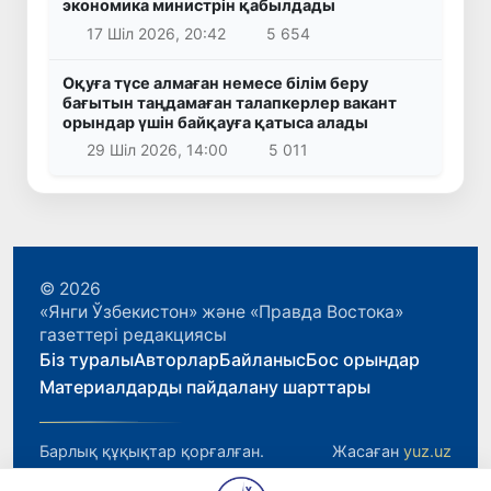
экономика министрін қабылдады
17 Шіл 2026, 20:42
5 654
Оқуға түсе алмаған немесе білім беру
бағытын таңдамаған талапкерлер вакант
орындар үшін байқауға қатыса алады
29 Шіл 2026, 14:00
5 011
© 2026
«Янги Ўзбекистон» және «Правда Востока»
газеттері редакциясы
Біз туралы
Авторлар
Байланыс
Бос орындар
Материалдарды пайдалану шарттары
Барлық құқықтар қорғалған.
Жасаған
yuz.uz