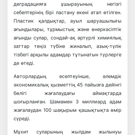
деградацияға ұшырауының негізгі
себептерінің бірі ластану екені атап өтілген.
Пластик қалдықтар, ауыл шаруашылығы
ағындылары, тұрмыстық және өнеркәсіптік
ағынды сулар, сондай-ақ әртүрлі химиялық
заттар теңіз түбіне жиналып, азық-түлік
тізбегі арқылы адамдар тұтынатын түрлерге
де өтеді.
Авторлардың есептеуінше, әлемдік
экономикалық қызметтің 45 пайызға дейінгі
бөлігі жағалаудағы аймақтарда
шоғырланған. Шамамен 3 миллиард адам
жағалаудан 100 шақырым қашықтықта өмір
сүреді.
Мұхит суларының жылдам жылынуы