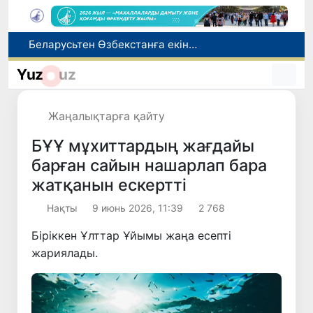
Адам саудасынан зардап шеккен азаматтар әлеуметтік қызметтермен қамтылады
Тарихи күн: Өзбекстанның «Самарқант-2028» жасанды серігі орбитаға сәтті шығарылды
Yuz
uz
Бүгін оқуды көшіру бойынша өтініштерді қабылдаудың соңғы күні
Жарты жылда Өзбекстанда қанша егіз сәби дүниеге келді?
Жаңалықтарға қайту
Беларусьтен Өзбекстанға екінші тікелей жүк пойызы жөнелтілді
БҰҰ мұхиттардың жағдайы
барған сайын нашарлап бара
жатқанын ескертті
Нақты
9 июнь 2026, 11:39
2 768
Біріккен Ұлттар Ұйымы жаңа есепті
жариялады.