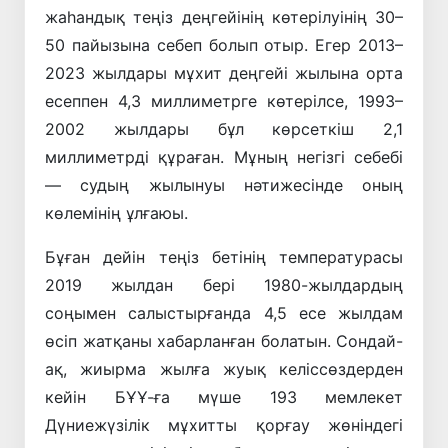
жаһандық теңіз деңгейінің көтерілуінің 30–
50 пайызына себеп болып отыр. Егер 2013–
2023 жылдары мұхит деңгейі жылына орта
есеппен 4,3 миллиметрге көтерілсе, 1993–
2002 жылдары бұл көрсеткіш 2,1
миллиметрді құраған. Мұның негізгі себебі
— судың жылынуы нәтижесінде оның
көлемінің ұлғаюы.
Бұған дейін теңіз бетінің температурасы
2019 жылдан бері 1980-жылдардың
соңымен салыстырғанда 4,5 есе жылдам
өсіп жатқаны хабарланған болатын. Сондай-
ақ, жиырма жылға жуық келіссөздерден
кейін БҰҰ-ға мүше 193 мемлекет
Дүниежүзілік мұхитты қорғау жөніндегі