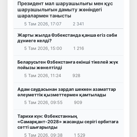
Президент мал шаруашылығы мен құс
шаруашылығын дамыту жөніндегі
шаралармен танысты
5 Там 2026, 17:07
2 341
Жарты жылда Өзбекстанда қанша егіз сәби
дүниеге келді?
5 Там 2026, 15:00
1 216
Беларусьтен Өзбекстанға екінші тікелей жүк
пойызы жөнелтілді
5 Там 2026, 11:24
928
Адам саудасынан зардап шеккен азаматтар
әлеуметтік қызметтермен қамтылады
5 Там 2026, 09:55
909
Тарихи күн: Өзбекстанның
«Самарқант-2028» жасанды серігі орбитаға
сәтті шығарылды
5 Там 2026, 09:38
1 529