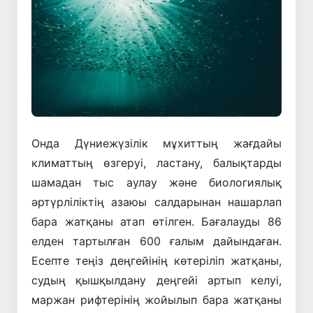
Онда Дүниежүзілік мұхиттың жағдайы
климаттың өзгеруі, ластану, балықтарды
шамадан тыс аулау және биологиялық
әртүрліліктің азаюы салдарынан нашарлап
бара жатқаны атап өтілген. Бағалауды 86
елден тартылған 600 ғалым дайындаған.
Есепте теңіз деңгейінің көтеріліп жатқаны,
судың қышқылдану деңгейі артып келуі,
маржан рифтерінің жойылып бара жатқаны