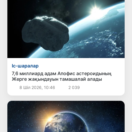
Іс-шаралар
7,6 миллиард адам Апофис астероидының
Жерге жақындауын тамашалай алады
8 Шіл 2026, 10:46
2 039