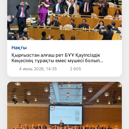
Нақты
Қырғызстан алғаш рет БҰҰ Қауіпсіздік
Кеңесінің тұрақты емес мүшесі болып
сайланды
4 июнь 2026, 14:35
2 605