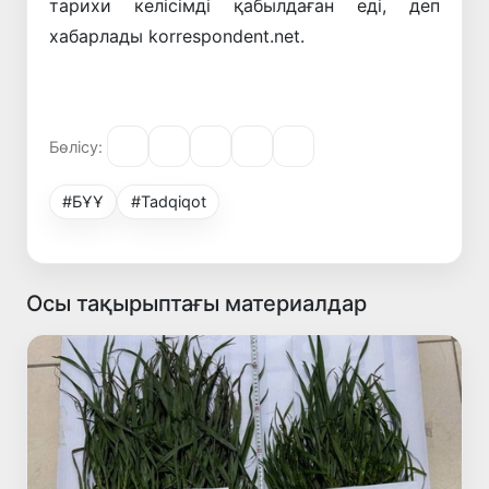
тарихи келісімді қабылдаған еді, деп
хабарлады korrespondent.net.
Бөлісу:
#БҰҰ
#Tadqiqot
Осы тақырыптағы материалдар