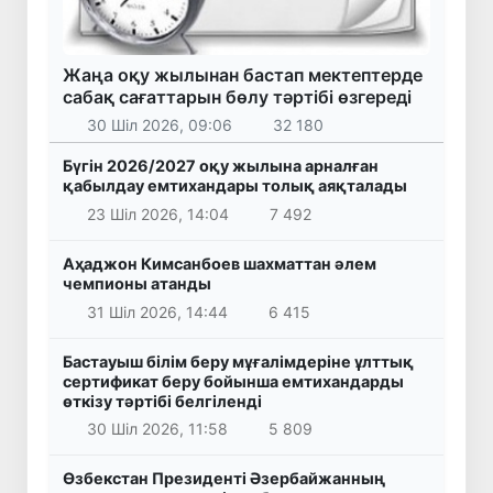
Жаңа оқу жылынан бастап мектептерде
сабақ сағаттарын бөлу тәртібі өзгереді
30 Шіл 2026, 09:06
32 180
Бүгін 2026/2027 оқу жылына арналған
қабылдау емтихандары толық аяқталады
23 Шіл 2026, 14:04
7 492
Аҳаджон Кимсанбоев шахматтан әлем
чемпионы атанды
31 Шіл 2026, 14:44
6 415
Бастауыш білім беру мұғалімдеріне ұлттық
сертификат беру бойынша емтихандарды
өткізу тәртібі белгіленді
30 Шіл 2026, 11:58
5 809
Өзбекстан Президенті Әзербайжанның