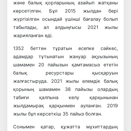
және балық қорларының азайып жатқаны
көрсетілген. Бұл 2015 жылдан бері
жүргізілген осындай үшінші бағалау болып
табылады, ал алдыңғысы 2021 жылы
жарияланған еді.
1352 беттен тұратын есепке сәйкес,
адамдар тұтынатын жануар ақуызының
шамамен 20 пайызын қамтамасыз ететін
балық ресурстары қысқаруын
жалғастыруда. 2021 жылы әлемдік балық
қорының шамамен 38 пайызы олардың
табиғи қалпына келу қарқынынан
жылдамырақ қарқынмен ауланған. 2019
жылы бұл көрсеткіш 35 пайыз болған.
Сонымен қатар, құжатта мұхиттардың