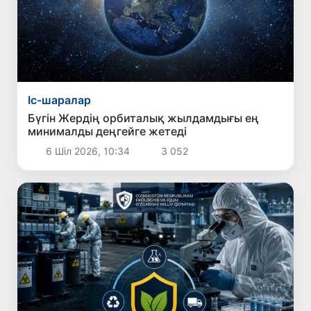
Іс-шаралар
Бүгін Жердің орбиталық жылдамдығы ең
минималды деңгейге жетеді
6 Шіл 2026, 10:34
3 052