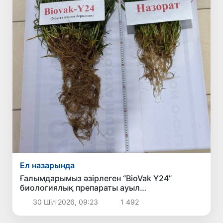
Ел назарында
Ғалымдарымыз әзірлеген “BioVak Y24”
биологиялық препараты ауыл
шаруашылығындағы сортаң жерлерде жаңа
30 Шіл 2026, 09:23
1 492
органикалық ортаны қалыптастыруда