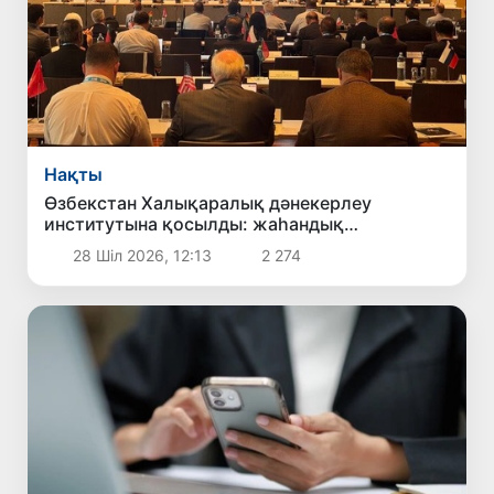
Нақты
Өзбекстан Халықаралық дәнекерлеу
институтына қосылды: жаһандық
өнеркәсіптік стандарттарға қарай жаңа
28 Шіл 2026, 12:13
2 274
қадам