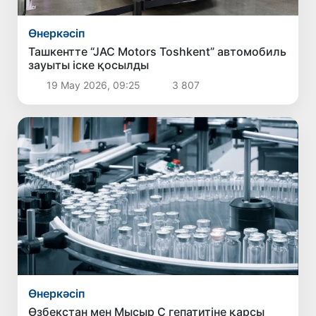
Өнеркәсіп
Ташкентте “JAC Motors Toshkent” автомобиль
зауыты іске қосылды
19 Мау 2026, 09:25
3 807
Өнеркәсіп
Өзбекстан мен Мысыр С гепатитіне қарсы