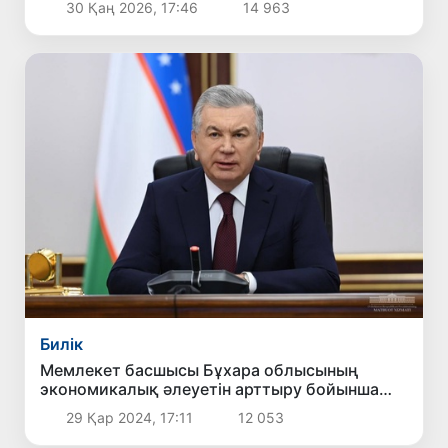
30 Қаң 2026, 17:46
14 963
Билік
Мемлекет басшысы Бұхара облысының
экономикалық әлеуетін арттыру бойынша
жиын өткізді
29 Қар 2024, 17:11
12 053