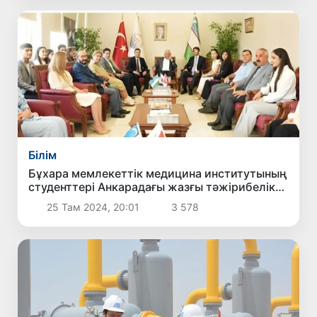
Білім
Бұхара мемлекеттік медицина институтының
студенттері Анкарадағы жазғы тәжірибелік
курсты сәтті аяқтады
25 Там 2024, 20:01
3 578