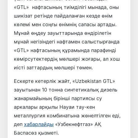
«GTL» нафтасының тиімділігі мынада, оны
шикізат ретінде пайдаланған кезде өнім
көлемі мен соңғы өнімнің сапасы артады.
Мұнай өңдеу зауыттарында өндірілетін
мұнай негізіндегі нафтамен салыстырғанда
«GTL» нафтасының құрамында парафинді
көмірсутектердің мөлшері жоғары, ал хош
иісті заттардың мөлшері төмен.
Ескерте кетерлік жайт, «Uzbekistan GTL»
зауытынан 10 тонна синтетикалық дизель
жанармайының бірінші партиясы су
аркалары арқылы Науаи тау-кен
металлургия комбинатына жөнелтілген еді,
деп
хабарлайды
«Узбекнефтгаз» АҚ
Баспасөз қызметі.