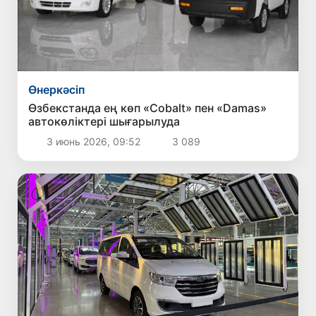
Өнеркәсіп
Өзбекстанда ең көп «Cobalt» пен «Damas»
автокөліктері шығарылуда
3 июнь 2026, 09:52
3 089