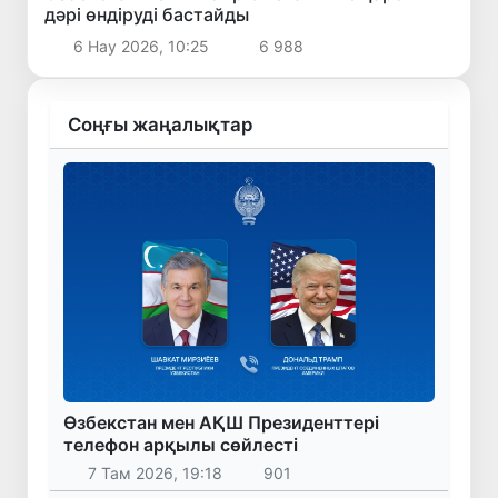
дәрі өндіруді бастайды
6 Нау 2026, 10:25
6 988
Соңғы жаңалықтар
Өзбекстан мен АҚШ Президенттері
телефон арқылы сөйлесті
7 Там 2026, 19:18
901