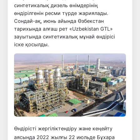
синтетикалық дизель өнімдерінің
өндірілгенін ресми түрде жариялады.
Сондай-ақ, июнь айында Өзбекстан
тарихында алғаш рет «Uzbekistan GTL»
зауытында синтетикалық мұнай өндірісі
іске қосылды.
Өндірісті жергіліктендіру және кеңейту
аясында 2022 жылғы 22 июльде Бұхара