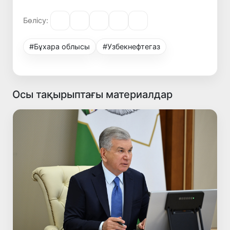
Бөлісу:
#Бұхара облысы
#Узбекнефтегаз
Осы тақырыптағы материалдар