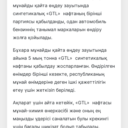
мұнайды қайта өңдеу зауытында
синтетикалық «GTL» нафтаның бірінші
партиясы қабылданды, одан автомобиль
бензиннің танымал маркаларын өндіру
жолға қойылады.
Бұхара мұнайды қайта өңдеу зауытында
айына 5 мың тонна «GTL» синтетикалық
нафтаны қабылдау жоспарланған. Өндірілген
өнімдер бірінші кезекте, республиканың
мұнай өнімдеріне деген ішкі қажеттілігін
өтеу үшін жеткізіп беріледі.
Ақпарат үшін айта кетейік, «GTL» нафтасы
мұнай-химия өнеркәсібі және оның ең
маңызды үдерісі саналатын булы крекингі
үшін бағалы шикізат болып табылады.