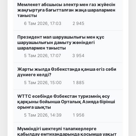
Мемлекет абсшысы электр мен газ жүйесін
жаңғыртуға бағытталған жаңа шаралармен
танысты
6 Там 2026, 17:03
2 945
Президент мал шаруашылығы мен құс
шаруашылығын дамыту жөніндегі
шаралармен танысты
5 Там 2026, 17:07
3 954
Жарты жылда Өзбекстанда қанша егіз сәби
дүниеге келді?
5 Там 2026, 15:00
1 885
WTTC есебінде Өзбекстан туризмнің өсу
қарқыны бойынша Орталық Азияда бірінші
орынға шықты
5 Там 2026, 14:39
1 956
Мүмкіндігі шектеулі талапкерлерге
қабылдау емтихандарында қосымша уақыт