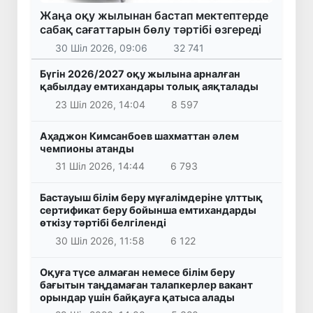
Жаңа оқу жылынан бастап мектептерде
сабақ сағаттарын бөлу тәртібі өзгереді
30 Шіл 2026, 09:06
32 741
Бүгін 2026/2027 оқу жылына арналған
қабылдау емтихандары толық аяқталады
23 Шіл 2026, 14:04
8 597
Аҳаджон Кимсанбоев шахматтан әлем
чемпионы атанды
31 Шіл 2026, 14:44
6 793
Бастауыш білім беру мұғалімдеріне ұлттық
сертификат беру бойынша емтихандарды
өткізу тәртібі белгіленді
30 Шіл 2026, 11:58
6 122
Оқуға түсе алмаған немесе білім беру
бағытын таңдамаған талапкерлер вакант
орындар үшін байқауға қатыса алады