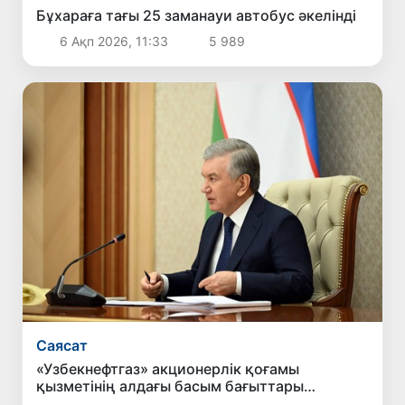
Бұхараға тағы 25 заманауи автобус әкелінді
6 Ақп 2026, 11:33
5 989
Саясат
«Узбекнефтгаз» акционерлік қоғамы
қызметінің алдағы басым бағыттары
айқындалды