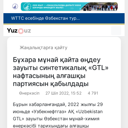
Мүмкіндігі шектеулі талапкерлерге қабылдау емтихандарында қосымша уақыт беріледі
Беларусьтен Өзбекстанға екінші тікелей жүк пойызы жөнелтілді
Yuz
uz
Адам саудасынан зардап шеккен азаматтар әлеуметтік қызметтермен қамтылады
Жарты жылда Өзбекстанда қанша егіз сәби дүниеге келді?
Жаңалықтарға қайту
WTTC есебінде Өзбекстан туризмнің өсу қарқыны бойынша Орталық Азияда бірінші орынға шықты
Бұхара мұнай қайта өңдеу
зауыты синтетикалық «GTL»
нафтасының алғашқы
партиясын қабылдады
Өнеркәсіп
27 Шіл 2022, 15:52
4 791
Бұрын хабарланғандай, 2022 жылғы 29
июньде «Узбекнефтгаз» АҚ «Uzbekistan
GTL» зауыты Өзбекстан мұнай-химия
өнеркәсібі тарихындағы алғашқы