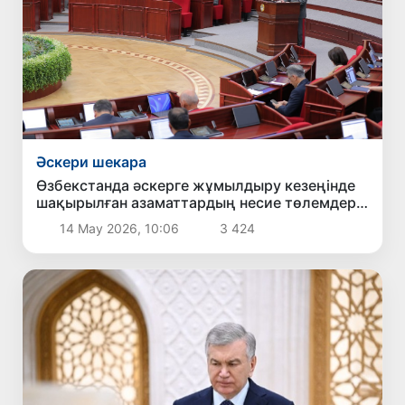
Әскери шекара
Өзбекстанда әскерге жұмылдыру кезеңінде
шақырылған азаматтардың несие төлемдері
кейінге қалдырылады
14 Мау 2026, 10:06
3 424