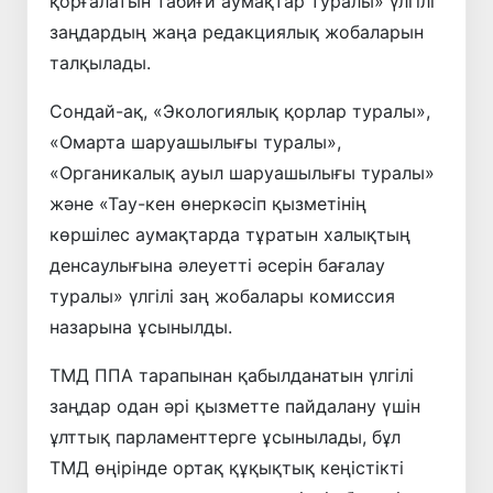
қорғалатын табиғи аумақтар туралы» үлгілі
заңдардың жаңа редакциялық жобаларын
талқылады.
Сондай-ақ, «Экологиялық қорлар туралы»,
«Омарта шаруашылығы туралы»,
«Органикалық ауыл шаруашылығы туралы»
және «Тау-кен өнеркәсіп қызметінің
көршілес аумақтарда тұратын халықтың
денсаулығына әлеуетті әсерін бағалау
туралы» үлгілі заң жобалары комиссия
назарына ұсынылды.
ТМД ППА тарапынан қабылданатын үлгілі
заңдар одан әрі қызметте пайдалану үшін
ұлттық парламенттерге ұсынылады, бұл
ТМД өңірінде ортақ құқықтық кеңістікті