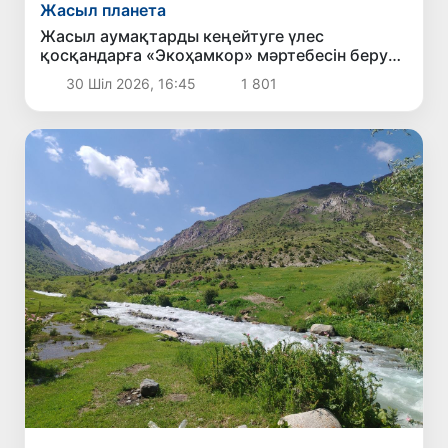
Жасыл планета
Жасыл аумақтарды кеңейтуге үлес
қосқандарға «Экоҳамкор» мәртебесін беру
көзделуде
30 Шіл 2026, 16:45
1 801