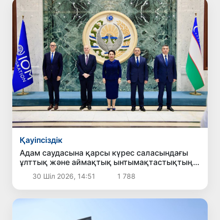
Қауіпсіздік
Адам саудасына қарсы күрес саласындағы
ұлттық және аймақтық ынтымақтастықтың
жаңа басым бағыттары белгіленді
30 Шіл 2026, 14:51
1 788