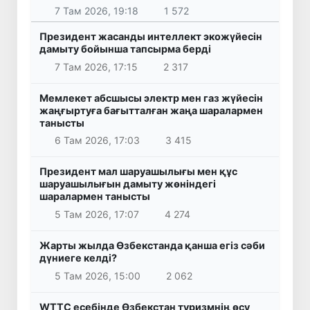
7 Там 2026, 19:18
1 572
Президент жасанды интеллект экожүйесін
дамыту бойынша тапсырма берді
7 Там 2026, 17:15
2 317
Мемлекет абсшысы электр мен газ жүйесін
жаңғыртуға бағытталған жаңа шаралармен
танысты
6 Там 2026, 17:03
3 415
Президент мал шаруашылығы мен құс
шаруашылығын дамыту жөніндегі
шаралармен танысты
5 Там 2026, 17:07
4 274
Жарты жылда Өзбекстанда қанша егіз сәби
дүниеге келді?
5 Там 2026, 15:00
2 062
WTTC есебінде Өзбекстан туризмнің өсу