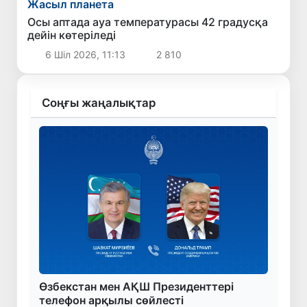
Жасыл планета
Осы аптада ауа температурасы 42 градусқа
дейін көтеріледі
6 Шіл 2026, 11:13
2 810
Соңғы жаңалықтар
Өзбекстан мен АҚШ Президенттері
телефон арқылы сөйлесті