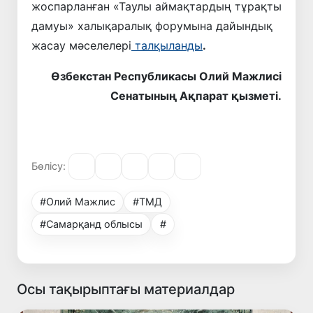
жоспарланған «Таулы аймақтардың тұрақты
дамуы» халықаралық форумына дайындық
жасау мәселелері
талқыланды
.
Ө
збекстан Республикасы Олий Мажлисі
Сенатының Ақпарат қызметі.
Бөлісу:
#Олий Мажлис
#ТМД
#Самарқанд облысы
#
Осы тақырыптағы материалдар