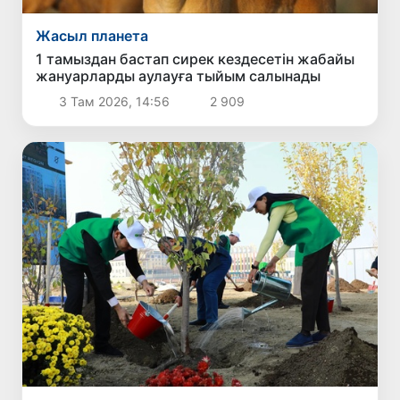
Жасыл планета
1 тамыздан бастап сирек кездесетін жабайы
жануарларды аулауға тыйым салынады
3 Там 2026, 14:56
2 909