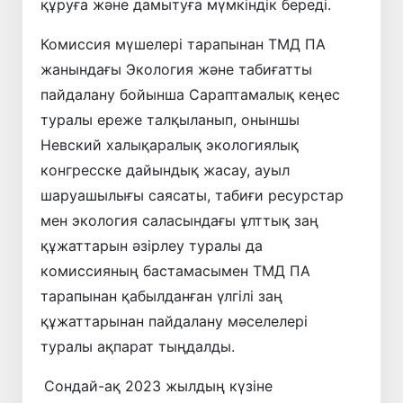
құруға және дамытуға мүмкіндік береді.
Комиссия мүшелері тарапынан ТМД ПА
жанындағы Экология және табиғатты
пайдалану бойынша Сараптамалық кеңес
туралы ереже талқыланып, оныншы
Невский халықаралық экологиялық
конгресске дайындық жасау, ауыл
шаруашылығы саясаты, табиғи ресурстар
мен экология саласындағы ұлттық заң
құжаттарын әзірлеу туралы да
комиссияның бастамасымен ТМД ПА
тарапынан қабылданған үлгілі заң
құжаттарынан пайдалану мәселелері
туралы ақпарат тыңдалды.
Сондай-ақ 2023 жылдың күзіне