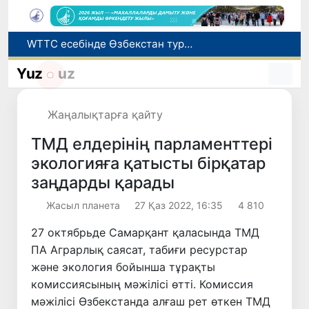
Мүмкіндігі шектеулі талапкерлерге қабылдау емтихандарында қосымша уақыт беріледі
Беларусьтен Өзбекстанға екінші тікелей жүк пойызы жөнелтілді
Yuz
uz
Адам саудасынан зардап шеккен азаматтар әлеуметтік қызметтермен қамтылады
Жарты жылда Өзбекстанда қанша егіз сәби дүниеге келді?
Жаңалықтарға қайту
WTTC есебінде Өзбекстан туризмнің өсу қарқыны бойынша Орталық Азияда бірінші орынға шықты
ТМД елдерінің парламенттері
экологияға қатысты бірқатар
заңдарды қарады
Жасыл планета
27 Қаз 2022, 16:35
4 810
27 октябрьде Самарқант қаласында ТМД
ПА Аграрлық саясат, табиғи ресурстар
және экология бойынша тұрақты
комиссиясының мәжілісі өтті. Комиссия
мәжілісі Өзбекстанда алғаш рет өткен ТМД