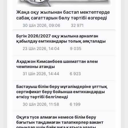
Жаңа оқу жылынан бастап мектептерде
сабақ сағаттарын бөлу тәртібі өзгереді
30 Шіл 2026, 09:06
32 971
Бүгін 2026/2027 оқу жылына арналған
қабылдау емтихандары толық аяқталады
23 Шіл 2026, 14:04
9 035
Аҳаджон Кимсанбоев шахматтан әлем
чемпионы атанды
31 Шіл 2026, 14:44
6 923
Бастауыш білім беру мұғалімдеріне ұлттық
сертификат беру бойынша емтихандарды
өткізу тәртібі белгіленді
30 Шіл 2026, 11:58
6 199
Оқуға түсе алмаған немесе білім беру
бағытын таңдамаған талапкерлер вакант
орындар үшін байқауға қатыса алады