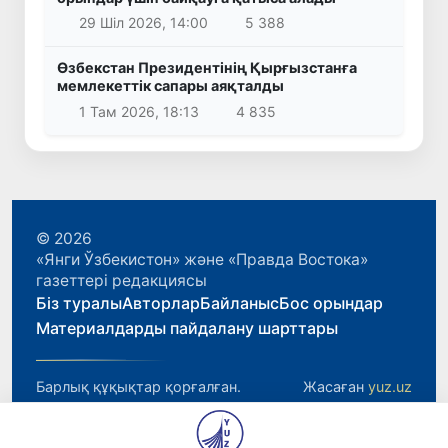
29 Шіл 2026, 14:00
5 388
Өзбекстан Президентінің Қырғызстанға
мемлекеттік сапары аяқталды
1 Там 2026, 18:13
4 835
© 2026
«Янги Ўзбекистон» және «Правда Востока»
газеттері редакциясы
Біз туралы
Авторлар
Байланыс
Бос орындар
Материалдарды пайдалану шарттары
Барлық құқықтар қорғалған.
Жасаған
yuz.uz