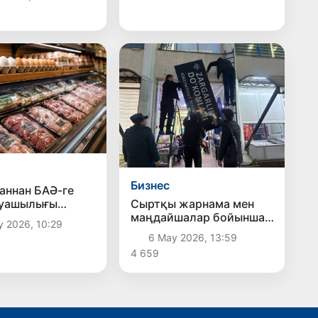
қтастықты
ды
Бизнес
аннан БАӘ-ге
руашылығы
Сыртқы жарнама мен
ін экспорттауға
маңдайшалар бойынша
у 2026, 10:29
ылды
жаңа тәртіптер енгізілуі
6 Мау 2026, 13:59
мүмкін
4 659