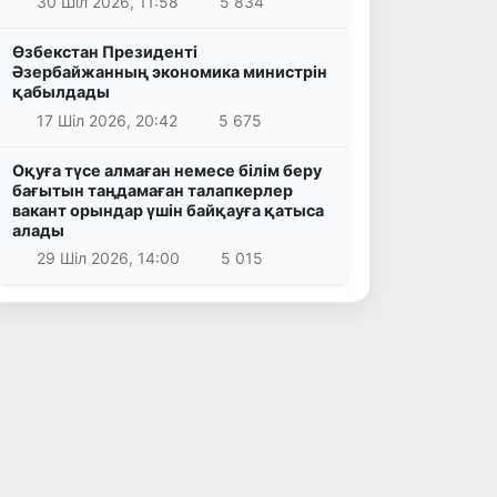
30 Шіл 2026, 11:58
5 834
Өзбекстан Президенті
Әзербайжанның экономика министрін
қабылдады
17 Шіл 2026, 20:42
5 675
Оқуға түсе алмаған немесе білім беру
бағытын таңдамаған талапкерлер
вакант орындар үшін байқауға қатыса
алады
29 Шіл 2026, 14:00
5 015