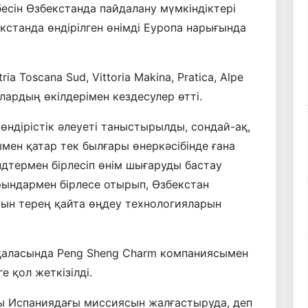
сiн Өзбекстанда пайдалану мүмкiндiктерi
станда өндірілген өнімді Еуропа нарығында
a Toscana Sud, Vittoria Makina, Pratica, Alpe
лардың өкілдерімен кездесулер өтті.
ндірістік әлеуеті таныстырылды, сондай-ақ,
ымен қатар тек былғары өнеркәсібінде ғана
ндтермен бірлесіп өнім шығаруды бастау
рындармен бірлесе отырып, Өзбекстан
ын терең қайта өңдеу технологияларын
қаласында Peng Sheng Charm компаниясымен
е қол жеткізілді.
сы Испаниядағы миссиясын жалғастыруда, деп