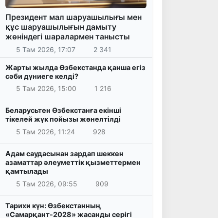
Президент мал шаруашылығы мен
құс шаруашылығын дамыту
жөніндегі шаралармен танысты
5 Там 2026, 17:07
2 341
Жарты жылда Өзбекстанда қанша егіз
сәби дүниеге келді?
5 Там 2026, 15:00
1 216
Беларусьтен Өзбекстанға екінші
тікелей жүк пойызы жөнелтілді
5 Там 2026, 11:24
928
Адам саудасынан зардап шеккен
азаматтар әлеуметтік қызметтермен
қамтылады
5 Там 2026, 09:55
909
Тарихи күн: Өзбекстанның
«Самарқант-2028» жасанды серігі