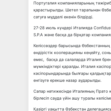
Португалия компанияларының тәжiрибе
қарастырылды. Шетел тарапынан Өзбек
сатуға мүдделі екенін білдірді.
27-28 июль күндері Италияда Confidustri
S.P.A және басқа да бірқатар компания
Келіссөздер барысында Өзбекстанның ө
өндірістік кооперацияны кеңейту, сон
емес, басқа да салаларда Италия бре
мүмкіндіктері қаралды. Италия кәсіпо
кәсіпорындарында былғары қалдықтар
енгізуге ерекше назар аударылды.
Сапар нәтижесінде Италияның Прато 
бірлесіп сауда үйін ашу туралы келісімг
Қазіргі уақытта Өзбекстан делегация