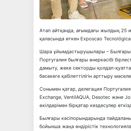
Атап айтқанда, ағымдағы жылдың 25 
қаласында өткен Exposcao Tecnológica
Шара ұйымдастырушылары – Былғары ө
Португалия былғары өнеркәсібі бірлес
дамыту, жеке секторды қолдап-қуатта
бәсекеге қабілеттілігін арттыру мәсел
Сонымен қатар, делегация Португалияны
Exchange, VentilAQUA, Desotec және J
өкілдерімен бірқатар кездесулер өткізд
Былғары кәсiпорындарында пайдаланы
бойынша жаңа өндiрiстiк технологиялар