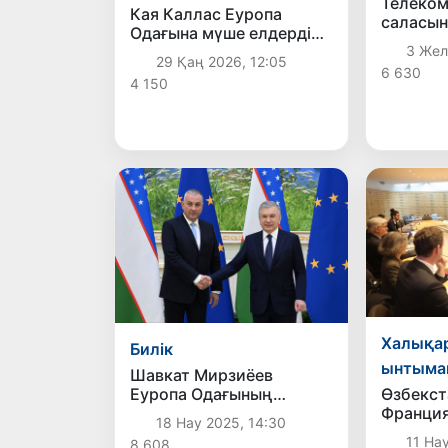
Телеко
Кая Каллас Еуропа
саласын
Одағына мүше елдерді
Telekom
сыртқы саясат бойынша
3 Жел
компан
29 Қаң 2026, 12:05
вето құқығынан
6 630
ынтыма
4 150
айырғысы келеді
кеңейті
Халықа
Билік
ынтыма
Шавкат Мирзиёев
Еуропа Одағының
Өзбекст
Халықаралық
Франци
18 Нау 2025, 14:30
ынтымақтастық
агентті
11 Нау
8 608