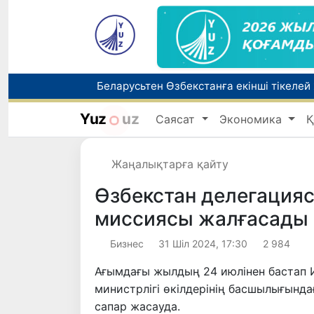
Yuz
uz
Саясат
Экономика
Қ
Бүгін оқуды көшіру бойынша өтініштерді
Жарты жылда Өзбекстанда қанша егіз сә
Жаңалықтарға қайту
Беларусьтен Өзбекстанға екінші тікелей
Өзбекстан делегация
миссиясы жалғасады
Бизнес
31 Шіл 2024, 17:30
2 984
Ағымдағы жылдың 24 июлінен бастап И
министрлігі өкілдерінің басшылығынд
сапар жасауда.