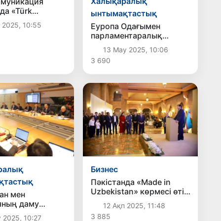
Халықаралық
ммуникация
да «Türk
ынтымақтастық
»
 2025, 10:55
Еуропа Одағымен
иясымен
парламентаралық
қтастық
байланыс нығая түседі
леді
13 Мау 2025, 10:06
3 690
ралық
Бизнес
қтастық
Пәкістанда «Made in
Uzbekistan» көрмесі өтіп
ан мен
жатыр
яның даму
12 Ақп 2025, 11:48
гі экономикалық
3 885
 2025, 10:27