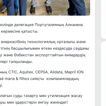
июлінде делегация Португалияның Алканена
 көрмесіне қатысты.
неркәсібінің технологиялық орталығы және
тігінің басшылығымен өткен кездесуде сауданы
у және Өзбекстан экспорттайтын өнімдердің
елері талқыланды.
ң CTIC, Aquitex, CEPSA, Alidata, Mapril ION
osé maria & filhos сияқты компаниялардың
і.
латын суды тазарту мен утилизация жасау
ы мен үдерістерiн енгiзу жөнiндегi