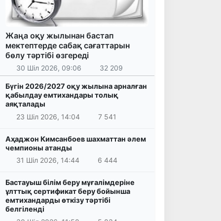
Жаңа оқу жылынан бастап
мектептерде сабақ сағаттарын
бөлу тәртібі өзгереді
30 Шіл 2026, 09:06
32 209
Бүгін 2026/2027 оқу жылына арналған
қабылдау емтихандары толық
аяқталады
23 Шіл 2026, 14:04
7 541
Аҳаджон Кимсанбоев шахматтан әлем
чемпионы атанды
31 Шіл 2026, 14:44
6 444
Бастауыш білім беру мұғалімдеріне
ұлттық сертификат беру бойынша
емтихандарды өткізу тәртібі
белгіленді