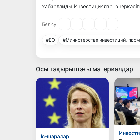
хабарлайды Инвестициялар, өнеркәсіп 
Бөлісу:
#ЕО
#Министерстве инвестиций, пром
Осы тақырыптағы материалдар
Инвест
Іс-шаралар