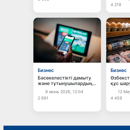
жөніндегі комиссарын
ынтыма
4 219
қабылдады
нығайта
Бизнес
Бизнес
Бәсекелестікті дамыту
Өзбекст
және тұтынушылардың
құс ша
құқықтарын қорғау
өнімдер
9 июнь 2026, 12:04
12 Ма
комитеті Әлем
жол аш
2 691
4 459
чемпионаты қарсаңында
букмекерлік
жарнамаларға қатысты
шаралар
қолданылатынын еске
салды