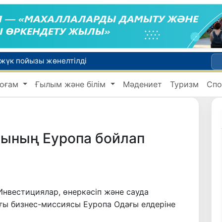
Адам саудасынан зардап шеккен азаматтар әлеуметтік қызметтермен қамтылады
Тарихи күн: Өзбекстанның «Самарқант-2028» жасанды серігі орбитаға сәтті шығарылды
оғам
Ғылым және білім
Мәдениет
Туризм
Спо
 қабылдаудың соңғы күні
би дүниеге келді?
 жүк пойызы жөнелтілді
сының Еуропа бойлап
нвестициялар, өнеркәсіп және сауда
ағы бизнес-миссиясы Еуропа Одағы елдеріне