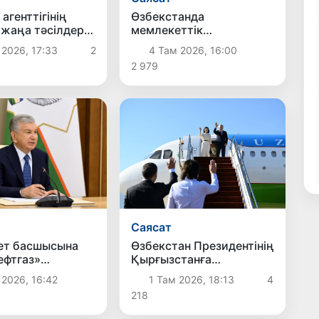
агенттігінің
Өзбекстанда
 жаңа тәсілдер
мемлекеттік
е
қызметшілердің
 2026, 17:33
2
4 Там 2026, 16:00
стырылады
еңбекақы төлеу жүйесі
2 979
жаңартылады
Саясат
Өзбекстан Президентінің
ет басшысына
Қырғызстанға
ефтгаз»
мемлекеттік сапары
иясының
1 Там 2026, 18:13
4
 2026, 16:42
аяқталды
ылдық қызметі
218
есеп берілді