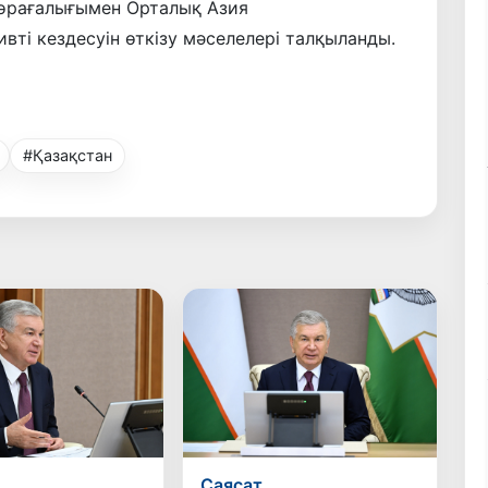
төрағалығымен Орталық Азия
ті кездесуін өткізу мәселелері талқыланды.
#Қазақстан
Саясат