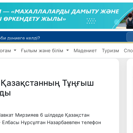
би дүниеге келді?
 жүк пойызы жөнелтілді
оғам
Ғылым және білім
Мәдениет
Туризм
Спо
Адам саудасынан зардап шеккен азаматтар әлеуметтік қызметтермен қамтылады
Тарихи күн: Өзбекстанның «Самарқант-2028» жасанды серігі орбитаға сәтті шығарылды
 қабылдаудың соңғы күні
і Қазақстанның Тұңғыш
ады
авкат Мирзияев 6 шілдеде Қазақстан
- Елбасы Нұрсұлтан Назарбаевпен телефон