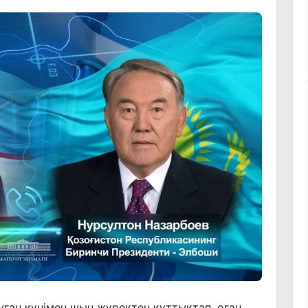
уған күнімен шын жүректен құттықтап, оған