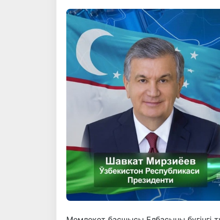
Мемлекет басшысы Елбасыны бүгінгі т