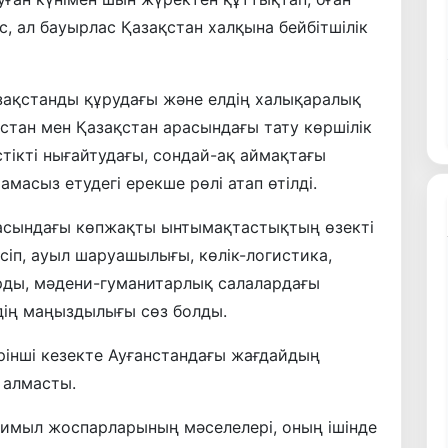
с, ал бауырлас Қазақстан халқына бейбітшілік
зақстанды құрудағы және елдің халықаралық
стан мен Қазақстан арасындағы тату көршілік
тікті нығайтудағы, сондай-ақ аймақтағы
асыз етудегі ерекше рөлі атап өтілді.
расындағы көпжақты ынтымақтастықтың өзекті
сіп, ауыл шаруашылығы, көлік-логистика,
ды, мәдени-гуманитарлық салалардағы
удің маңыздылығы сөз болды.
ірінші кезекте Ауғанстандағы жағдайдың
 алмасты.
қимыл жоспарларының мәселелері, оның ішінде