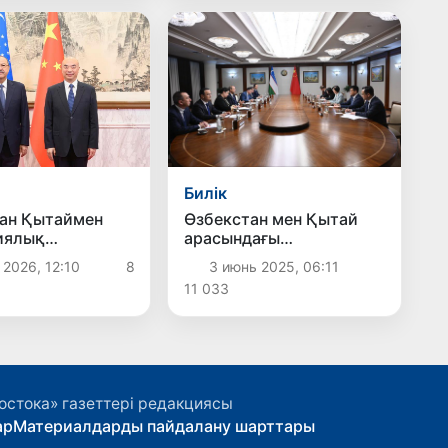
Билік
ан Қытаймен
Өзбекстан мен Қытай
иялық
арасындағы
қтастықты одан
аймақаралық
 2026, 12:10
8
3 июнь 2025, 06:11
еңдетуге мүдделі
ынтымақтастық дамып
11 033
әлімдеді
келеді
остока» газеттері редакциясы
ар
Материалдарды пайдалану шарттары