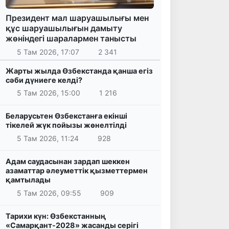
Президент мал шаруашылығы мен
құс шаруашылығын дамыту
жөніндегі шаралармен танысты
5 Там 2026, 17:07
2 341
Жарты жылда Өзбекстанда қанша егіз
сәби дүниеге келді?
5 Там 2026, 15:00
1 216
Беларусьтен Өзбекстанға екінші
тікелей жүк пойызы жөнелтілді
5 Там 2026, 11:24
928
Адам саудасынан зардап шеккен
азаматтар әлеуметтік қызметтермен
қамтылады
5 Там 2026, 09:55
909
Тарихи күн: Өзбекстанның
«Самарқант-2028» жасанды серігі