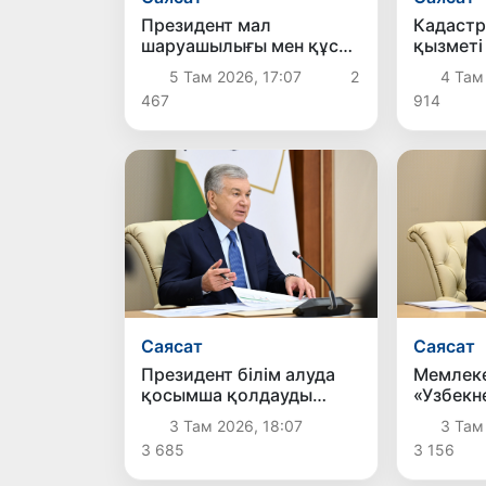
Президент мал
Кадастр 
шаруашылығы мен құс
қызметі
шаруашылығын дамыту
негізінд
5 Там 2026, 17:07
2
4 Там
жөніндегі шаралармен
ұйымда
467
914
танысты
Саясат
Саясат
Президент білім алуда
Мемлек
қосымша қолдауды
«Узбекн
қажет ететін балаларды
компан
3 Там 2026, 18:07
3 Там
қолдауға бағытталған
жартыж
3 685
3 156
ұсыныстармен танысты
туралы 