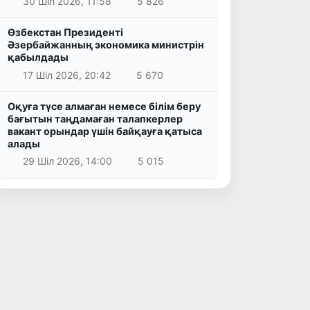
30 Шіл 2026, 11:58
5 826
Өзбекстан Президенті
Әзербайжанның экономика министрін
қабылдады
17 Шіл 2026, 20:42
5 670
Оқуға түсе алмаған немесе білім беру
бағытын таңдамаған талапкерлер
вакант орындар үшін байқауға қатыса
алады
29 Шіл 2026, 14:00
5 015