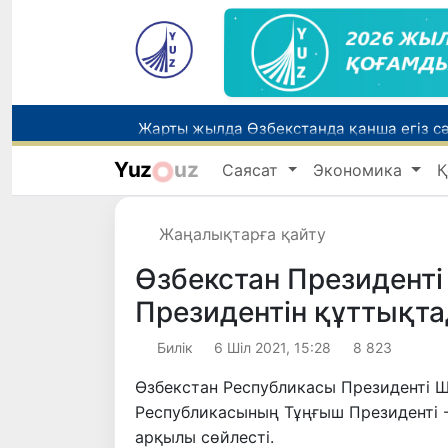
Жарты жылда Өзбекстанда қанша егіз сә
Беларусьтен Өзбекстанға екінші тікелей
Yuz
uz
Саясат
Экономика
Қ
Жаңалықтарға қайту
Бүгін оқуды көшіру бойынша өтініштерді
Өзбекстан Президент
Президентін құттықт
Билік
6 Шіл 2021, 15:28
8 823
Өзбекстан Республикасы Президенті Ш
Республикасының Тұңғыш Президенті 
арқылы сөйлесті.