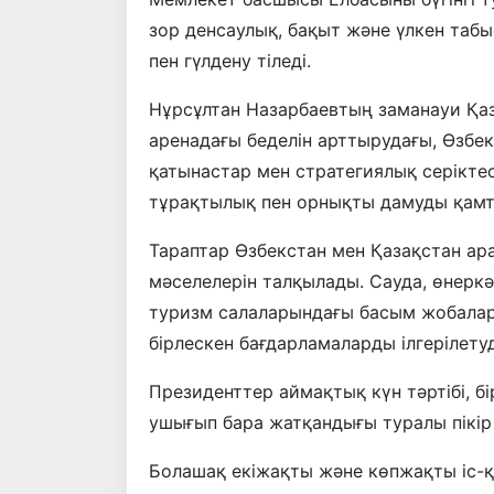
зор денсаулық, бақыт және үлкен табы
пен гүлдену тіледі.
Нұрсұлтан Назарбаевтың заманауи Қа
аренадағы беделін арттырудағы, Өзбек
қатынастар мен стратегиялық серіктес
тұрақтылық пен орнықты дамуды қамтам
Тараптар Өзбекстан мен Қазақстан а
мәселелерін талқылады. Сауда, өнеркә
туризм салаларындағы басым жобалар
бірлескен бағдарламаларды ілгерілет
Президенттер аймақтық күн тәртібі, б
ушығып бара жатқандығы туралы пікір
Болашақ екіжақты және көпжақты іс-