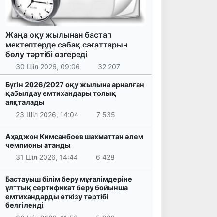
Жаңа оқу жылынан бастап
мектептерде сабақ сағаттарын
бөлу тәртібі өзгереді
30 Шіл 2026, 09:06
32 207
Бүгін 2026/2027 оқу жылына арналған
қабылдау емтихандары толық
аяқталады
23 Шіл 2026, 14:04
7 535
Аҳаджон Кимсанбоев шахматтан әлем
чемпионы атанды
31 Шіл 2026, 14:44
6 428
Бастауыш білім беру мұғалімдеріне
ұлттық сертификат беру бойынша
емтихандарды өткізу тәртібі
белгіленді