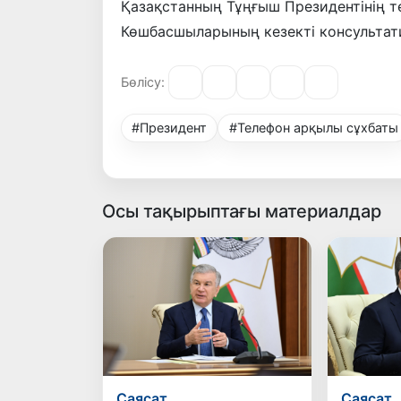
Қазақстанның Тұңғыш Президентінің 
Көшбасшыларының кезекті консультатив
Бөлісу:
#Президент
#Телефон арқылы сұхбаты
Осы тақырыптағы материалдар
Саясат
Саясат