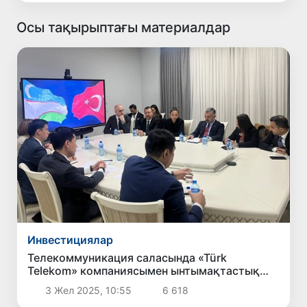
Осы тақырыптағы материалдар
Инвестициялар
Телекоммуникация саласында «Türk
Telekom» компаниясымен ынтымақтастық
кеңейтіледі
3 Жел 2025, 10:55
6 618