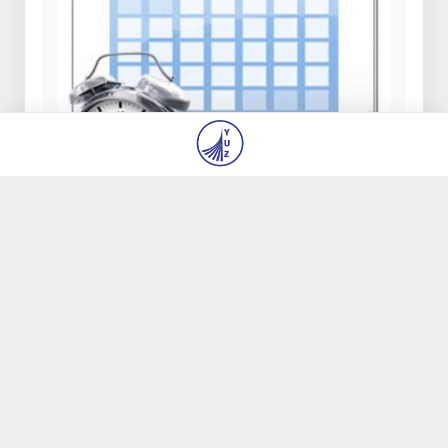
Жаңа оқу жылынан бастап мектептерде
сабақ сағаттарын бөлу тәртібі өзгереді
30 Шіл 2026, 09:06
32 067
Бүгін 2026/2027 оқу жылына арналған
қабылдау емтихандары толық аяқталады
23 Шіл 2026, 14:04
7 406
Аҳаджон Кимсанбоев шахматтан әлем
чемпионы атанды
31 Шіл 2026, 14:44
6 372