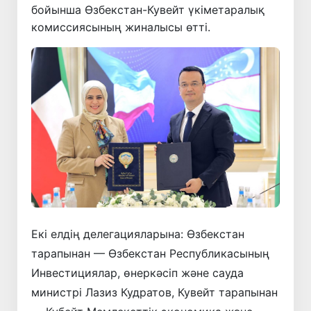
бойынша Өзбекстан-Кувейт үкіметаралық
комиссиясының жиналысы өтті.
Екі елдің делегацияларына: Өзбекстан
тарапынан — Өзбекстан Республикасының
Инвестициялар, өнеркәсіп және сауда
министрі Лазиз Кудратов, Кувейт тарапынан