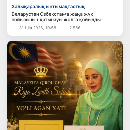
Халықаралық ынтымақтастық
Беларустан Өзбекстанға жаңа жүк
пойызының қатынауы жолға қойылды
31 Шіл 2026, 10:58
2 566