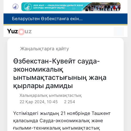
Адам саудасынан зардап шеккен азаматтар әлеуметтік қызметтермен қамтылады
Тарихи күн: Өзбекстанның «Самарқант-2028» жасанды серігі орбитаға сәтті шығарылды
Yuz
uz
Бүгін оқуды көшіру бойынша өтініштерді қабылдаудың соңғы күні
Жарты жылда Өзбекстанда қанша егіз сәби дүниеге келді?
Жаңалықтарға қайту
Беларусьтен Өзбекстанға екінші тікелей жүк пойызы жөнелтілді
Өзбекстан-Кувейт сауда-
экономикалық
ынтымақтастығының жаңа
қырлары дамиды
Халықаралық ынтымақтастық
22 Қар 2024, 10:45
2 254
Үстіміздегі жылдың 21 ноябрінде Ташкент
қаласында Сауда-экономикалық және
ғылыми-техникалық ынтымақтастық