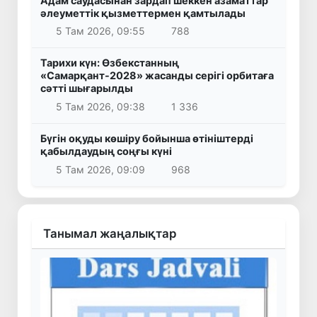
Адам саудасынан зардап шеккен азаматтар
әлеуметтік қызметтермен қамтылады
5 Там 2026, 09:55
788
Тарихи күн: Өзбекстанның
«Самарқант-2028» жасанды серігі орбитаға
сәтті шығарылды
5 Там 2026, 09:38
1 336
Бүгін оқуды көшіру бойынша өтініштерді
қабылдаудың соңғы күні
5 Там 2026, 09:09
968
Танымал жаңалықтар