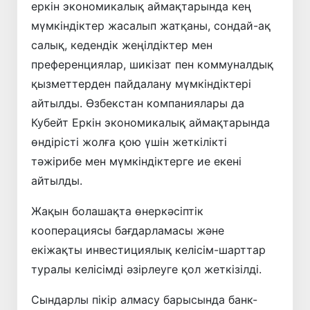
еркін экономикалық аймақтарында кең
мүмкіндіктер жасалып жатқаны, сондай-ақ
салық, кедендік жеңілдіктер мен
преференциялар, шикізат пен коммуналдық
қызметтерден пайдалану мүмкіндіктері
айтылды. Өзбекстан компаниялары да
Кубейт Еркін экономикалық аймақтарында
өндірісті жолға қою үшін жеткілікті
тәжірибе мен мүмкіндіктерге ие екені
айтылды.
Жақын болашақта өнеркәсіптік
кооперациясы бағдарламасы және
екіжақты инвестициялық келісім-шарттар
туралы келісімді әзірлеуге қол жеткізілді.
Сындарлы пікір алмасу барысында банк-