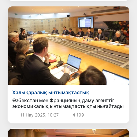
Халықаралық ынтымақтастық
Өзбекстан мен Францияның даму агенттігі
экономикалық ынтымақтастықты нығайтады
11 Нау 2025, 10:27
4 199