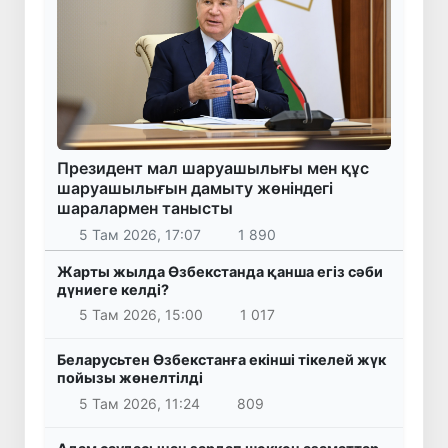
Президент мал шаруашылығы мен құс
шаруашылығын дамыту жөніндегі
шаралармен танысты
5 Там 2026, 17:07
1 890
Жарты жылда Өзбекстанда қанша егіз сәби
дүниеге келді?
5 Там 2026, 15:00
1 017
Беларусьтен Өзбекстанға екінші тікелей жүк
пойызы жөнелтілді
5 Там 2026, 11:24
809