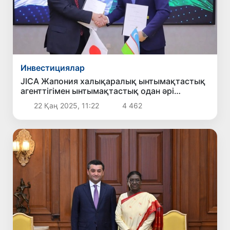
Инвестициялар
JICA Жапония халықаралық ынтымақтастық
агенттігімен ынтымақтастық одан әрі
кеңейтілетін болады
22 Қаң 2025, 11:22
4 462