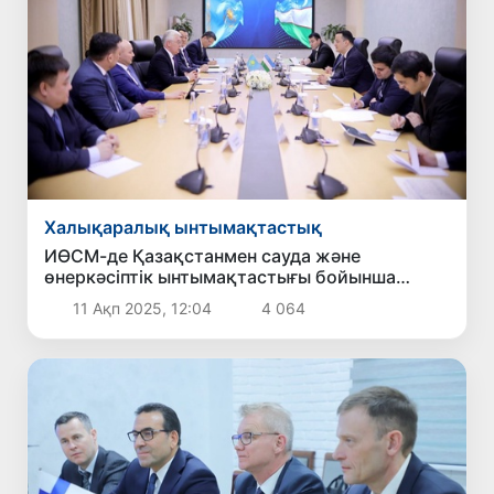
Халықаралық ынтымақтастық
ИӨСМ-де Қазақстанмен сауда және
өнеркәсіптік ынтымақтастығы бойынша
жоспарлар үйлестірілді
11 Ақп 2025, 12:04
4 064