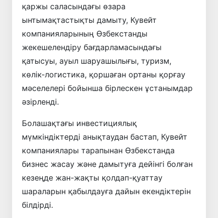
қаржы саласындағы өзара
ынтымақтастықты дамыту, Кувейт
компанияларының Өзбекстанды
жекешелендіру бағдарламасындағы
қатысуы, ауыл шаруашылығы, туризм,
көлік-логистика, қоршаған ортаны қорғау
мәселелері бойынша бірлескен ұстанымдар
әзірленді.
Болашақтағы инвестициялық
мүмкіндіктерді анықтаудан бастап, Кувейт
компаниялары тарапынан Өзбекстанда
бизнес жасау және дамытуға дейінгі болған
кезеңде жан-жақты қолдап-қуаттау
шараларын қабылдауға дайын екендіктерін
білдірді.