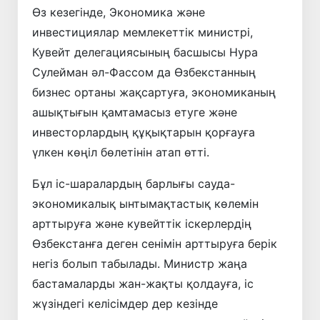
Өз кезегінде, Экономика және
инвестициялар мемлекеттік министрі,
Кувейт делегациясының басшысы Нура
Сулейман әл-Фассом да Өзбекстанның
бизнес ортаны жақсартуға, экономиканың
ашықтығын қамтамасыз етуге және
инвесторлардың құқықтарын қорғауға
үлкен көңіл бөлетінін атап өтті.
Бұл іс-шаралардың барлығы сауда-
экономикалық ынтымақтастық көлемін
арттыруға және кувейттік іскерлердің
Өзбекстанға деген сенімін арттыруға берік
негіз болып табылады. Министр жаңа
бастамаларды жан-жақты қолдауға, іс
жүзіндегі келісімдер дер кезінде