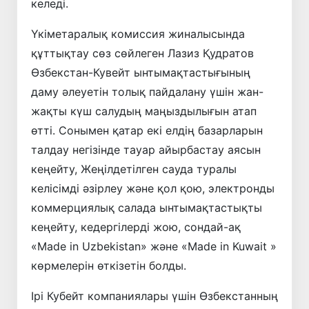
келеді.
Үкіметаралық комиссия жиналысында
құттықтау сөз сөйлеген Лазиз Қудратов
Өзбекстан-Кувейт ынтымақтастығының
даму әлеуетін толық пайдалану үшін жан-
жақты күш салудың маңыздылығын атап
өтті. Сонымен қатар екі елдің базарларын
талдау негізінде тауар айырбастау аясын
кеңейту, Жеңілдетілген сауда туралы
келісімді әзірлеу және қол қою, электронды
коммерциялық салада ынтымақтастықты
кеңейту, кедергілерді жою, сондай-ақ
«Made in Uzbekistan» және «Made in Kuwait »
көрмелерін өткізетін болды.
Ірі Кубейт компаниялары үшін Өзбекстанның