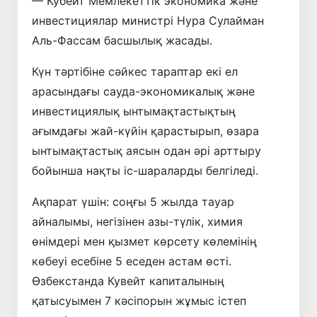
— Кубейт Мемлекеттік экономика және
инвестициялар министрі Нура Сулайман
Аль-Фассам басшылық жасады.
Күн тәртібіне сәйкес тараптар екі ел
арасындағы сауда-экономикалық және
инвестициялық ынтымақтастықтың
ағымдағы жай-күйін қарастырып, өзара
ынтымақтастық аясын одан әрі арттыру
бойынша нақты іс-шараларды белгіледі.
Ақпарат үшін: соңғы 5 жылда тауар
айналымы, негізінен азы-түлік, химия
өнімдері мен қызмет көрсету көлемінің
көбеуі есебіне 5 еседен астам өсті.
Өзбекстанда Кувейт капиталының
қатысуымен 7 кәсіпорын жұмыс істеп