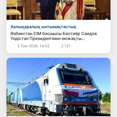
Халықаралық ынтымақтастық
Өзбекстан СІМ басшысы Бахтиёр Саидов
Үндістан Президентімен екіжақты
байланыстарды нығайту мәселелерін
3 Там 2026, 14:02
2 137
талқылады