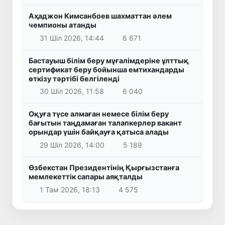
Аҳаджон Кимсанбоев шахматтан әлем
чемпионы атанды
31 Шіл 2026, 14:44
6 671
Бастауыш білім беру мұғалімдеріне ұлттық
сертификат беру бойынша емтихандарды
өткізу тәртібі белгіленді
30 Шіл 2026, 11:58
6 040
Оқуға түсе алмаған немесе білім беру
бағытын таңдамаған талапкерлер вакант
орындар үшін байқауға қатыса алады
29 Шіл 2026, 14:00
5 189
Өзбекстан Президентінің Қырғызстанға
мемлекеттік сапары аяқталды
1 Там 2026, 18:13
4 575