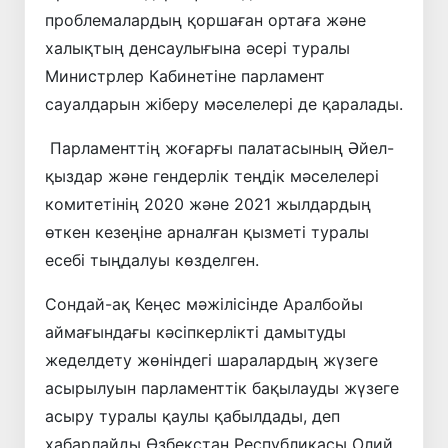
проблемалардың қоршаған ортаға және
халықтың денсаулығына әсері туралы
Министрлер Кабинетіне парламент
сауалдарын жіберу мәселелері де қаралады.
Парламенттің жоғарғы палатасының Әйел-
қыздар және гендерлік теңдік мәселелері
комитетінің 2020 және 2021 жылдардың
өткен кезеңіне арналған қызметі туралы
есебі тыңдалуы көзделген.
Сондай-ақ Кеңес мәжілісінде Аралбойы
аймағындағы кәсiпкерлiктi дамытуды
жеделдету жөнiндегi шаралардың жүзеге
асырылуын парламенттiк бақылауды жүзеге
асыру туралы қаулы қабылдады, деп
хабарлайды Өзбекстан Республикасы Олий