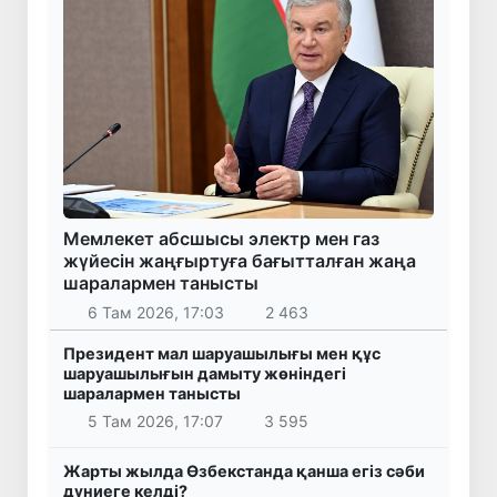
Мемлекет абсшысы электр мен газ
жүйесін жаңғыртуға бағытталған жаңа
шаралармен танысты
6 Там 2026, 17:03
2 463
Президент мал шаруашылығы мен құс
шаруашылығын дамыту жөніндегі
шаралармен танысты
5 Там 2026, 17:07
3 595
Жарты жылда Өзбекстанда қанша егіз сәби
дүниеге келді?