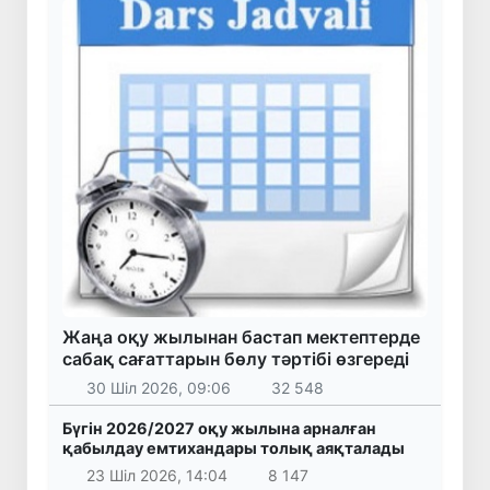
Жаңа оқу жылынан бастап мектептерде
сабақ сағаттарын бөлу тәртібі өзгереді
30 Шіл 2026, 09:06
32 548
Бүгін 2026/2027 оқу жылына арналған
қабылдау емтихандары толық аяқталады
23 Шіл 2026, 14:04
8 147