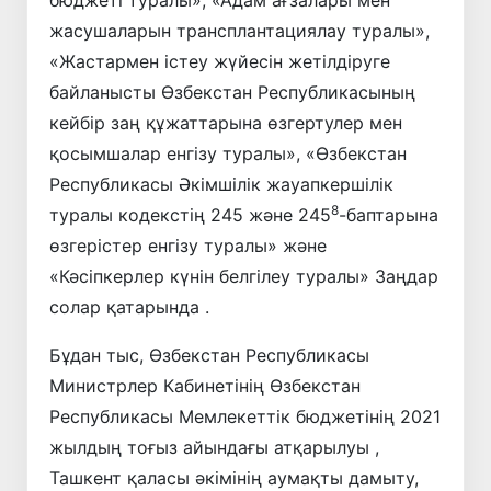
жасушаларын трансплантациялау туралы»,
«Жастармен істеу жүйесін жетілдіруге
байланысты Өзбекстан Республикасының
кейбір заң құжаттарына өзгертулер мен
қосымшалар енгізу туралы», «Өзбекстан
Республикасы Әкімшілік жауапкершілік
8
туралы кодекстің 245 және 245
-баптарына
өзгерістер енгізу туралы» және
«Кәсіпкерлер күнін белгілеу туралы» Заңдар
солар қатарында .
Бұдан тыс, Өзбекстан Республикасы
Министрлер Кабинетінің Өзбекстан
Республикасы Мемлекеттік бюджетінің 2021
жылдың тоғыз айындағы атқарылуы ,
Ташкент қаласы әкімінің аумақты дамыту,