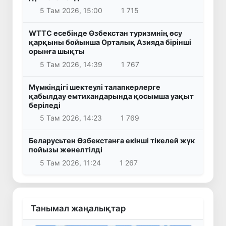
5 Там 2026, 15:00
1 715
WTTC есебінде Өзбекстан туризмнің өсу
қарқыны бойынша Орталық Азияда бірінші
орынға шықты
5 Там 2026, 14:39
1 767
Мүмкіндігі шектеулі талапкерлерге
қабылдау емтихандарында қосымша уақыт
беріледі
5 Там 2026, 14:23
1 769
Беларусьтен Өзбекстанға екінші тікелей жүк
пойызы жөнелтілді
5 Там 2026, 11:24
1 267
Танымал жаңалықтар