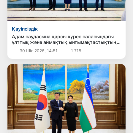
Қауіпсіздік
Адам саудасына қарсы күрес саласындағы
ұлттық және аймақтық ынтымақтастықтың
жаңа басым бағыттары белгіленді
30 Шіл 2026, 14:51
1 718