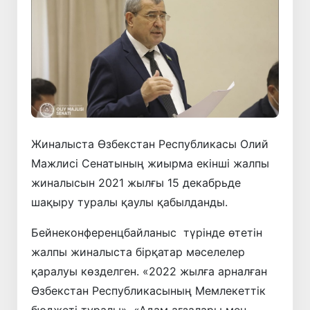
Жиналыста Өзбекстан Республикасы Олий
Мажлисі Сенатының жиырма екінші жалпы
жиналысын 2021 жылғы 15 декабрьде
шақыру туралы қаулы қабылданды.
Бейнеконференцбайланыс түрінде өтетін
жалпы жиналыста бірқатар мәселелер
қаралуы көзделген. «2022 жылға арналған
Өзбекстан Республикасының Мемлекеттік
бюджеті туралы», «Адам ағзалары мен