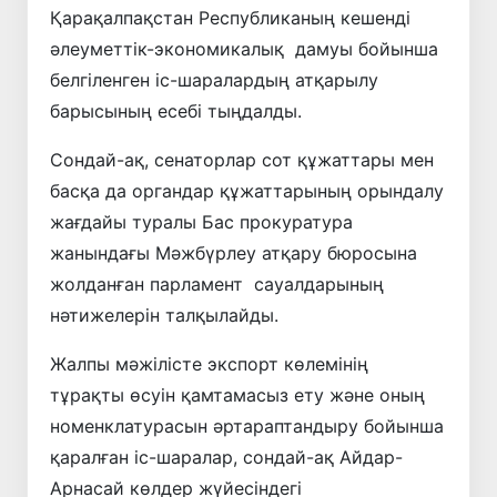
Қарақалпақстан Республиканың кешенді
әлеуметтік-экономикалық дамуы бойынша
белгіленген іс-шаралардың атқарылу
барысының есебі тыңдалды.
Сондай-ақ, сенаторлар сот құжаттары мен
басқа да органдар құжаттарының орындалу
жағдайы туралы Бас прокуратура
жанындағы Мәжбүрлеу атқару бюросына
жолданған парламент сауалдарының
нәтижелерін талқылайды.
Жалпы мәжілісте экспорт көлемінің
тұрақты өсуін қамтамасыз ету және оның
номенклатурасын әртараптандыру бойынша
қаралған іс-шаралар, сондай-ақ Айдар-
Арнасай көлдер жүйесіндегі