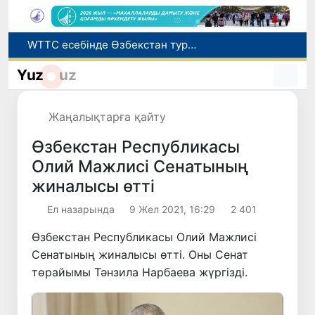
WTTC есебінде Өзбекстан туризмнің өсу қарқыны бойынша Орталық Азияда бірінші орынға шықты
Мүмкіндігі шектеулі талапкерлерге қабылдау емтихандарында қосымша уақыт беріледі
Беларусьтен Өзбекстанға екінші тікелей жүк пойызы жөнелтілді
Yuz
uz
Адам саудасынан зардап шеккен азаматтар әлеуметтік қызметтермен қамтылады
Жарты жылда Өзбекстанда қанша егіз сәби дүниеге келді?
Жаңалықтарға қайту
Өзбекстан Республикасы
Олий Мажлисі Сенатының
жиналысы өтті
Ел назарында
9 Жел 2021, 16:29
2 401
Өзбекстан Республикасы Олий Мажлисі
Сенатының жиналысы өтті. Оны Сенат
төрайымы Тәнзила Нарбаева жүргізді.