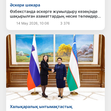
Әскери шекара
Өзбекстанда әскерге жұмылдыру кезеңінде
шақырылған азаматтардың несие төлемдері
кейінге қалдырылады
14 Мау 2026, 10:06
3 376
Халықаралық ынтымақтастық