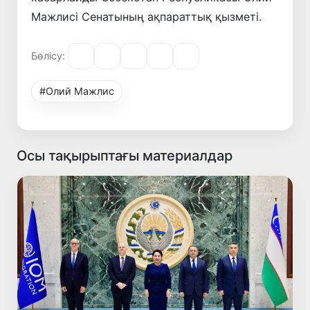
Мажлисi Сенатының ақпараттық қызметi.
Бөлісу:
#Олий Мажлис
Осы тақырыптағы материалдар