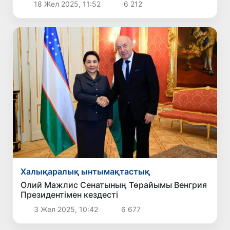
18 Жел 2025, 11:52
6 212
Халықаралық ынтымақтастық
Олий Мажлис Сенатының Төрайымы Венгрия
Президентімен кездесті
3 Жел 2025, 10:42
6 677