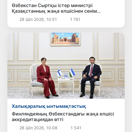
Өзбекстан Сыртқы істер министрі
Қазақстанның жаңа елшісінен сенім
грамоталарының көшірмелерін қабылдады
28 Шіл 2026, 10:51
1 761
Халықаралық ынтымақтастық
Финляндияның Өзбекстандағы жаңа елшісі
аккредитациядан өтті
28 Шіл 2026, 10:08
1 541