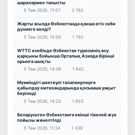
шаралармен танысты
5 Там 2026, 17:07
3 762
Жарты жылда Өзбекстанда қанша егіз сәби
дүниеге келді?
5 Там 2026, 15:00
1 782
WTTC есебінде Өзбекстан туризмнің өсу
қарқыны бойынша Орталық Азияда бірінші
орынға шықты
5 Там 2026, 14:39
1 842
Мүмкіндігі шектеулі талапкерлерге
қабылдау емтихандарында қосымша уақыт
беріледі
5 Там 2026, 14:23
1 863
Беларусьтен Өзбекстанға екінші тікелей жүк
пойызы жөнелтілді
5 Там 2026, 11:24
1 338