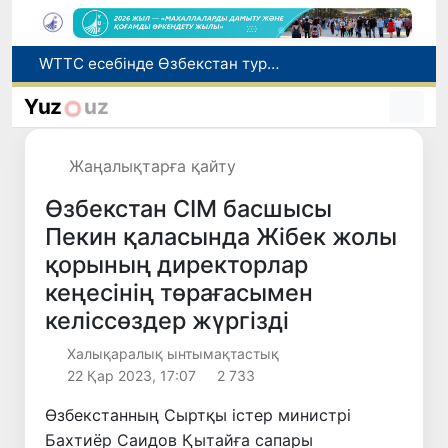
Мүмкіндігі шектеулі талапкерлерге қабылдау емтихандарында қосымша уақыт беріледі
Беларусьтен Өзбекстанға екінші тікелей жүк пойызы жөнелтілді
Yuz
uz
Адам саудасынан зардап шеккен азаматтар әлеуметтік қызметтермен қамтылады
Жарты жылда Өзбекстанда қанша егіз сәби дүниеге келді?
Жаңалықтарға қайту
WTTC есебінде Өзбекстан туризмнің өсу қарқыны бойынша Орталық Азияда бірінші орынға шықты
Өзбекстан СІМ басшысы
Пекин қаласында Жібек жолы
қорының директорлар
кеңесінің төрағасымен
келіссөздер жүргізді
Халықаралық ынтымақтастық
22 Қар 2023, 17:07
2 733
Өзбекстанның Сыртқы істер министрі
Бахтиёр Саидов Қытайға сапары