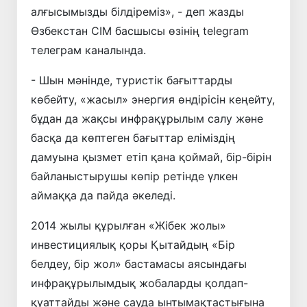
алғысымызды білдіреміз», - деп жазды
Өзбекстан СІМ басшысы өзінің telegram
телеграм каналында.
- Шын мәнінде, туристік бағыттарды
көбейту, «жасыл» энергия өндірісін кеңейту,
бұдан да жақсы инфрақұрылым салу және
басқа да көптеген бағыттар еліміздің
дамуына қызмет етіп қана қоймай, бір-бірін
байланыстырушы көпір ретінде үлкен
аймаққа да пайда әкеледі.
2014 жылы құрылған «Жібек жолы»
инвестициялық қоры Қытайдың «Бір
белдеу, бір жол» бастамасы аясындағы
инфрақұрылымдық жобаларды қолдап-
қуаттайды және сауда ынтымақтастығына