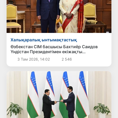
Халықаралық ынтымақтастық
Өзбекстан СІМ басшысы Бахтиёр Саидов
Үндістан Президентімен екіжақты
байланыстарды нығайту мәселелерін
3 Там 2026, 14:02
2 546
талқылады