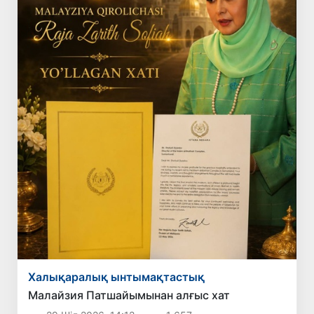
Халықаралық ынтымақтастық
Малайзия Патшайымынан алғыс хат