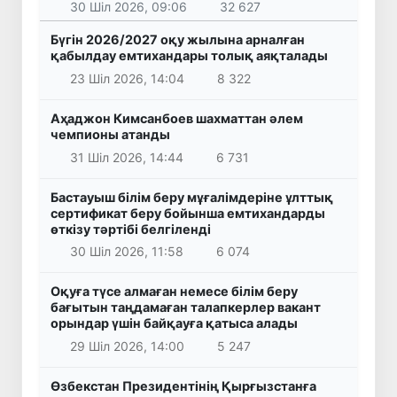
30 Шіл 2026, 09:06
32 627
Бүгін 2026/2027 оқу жылына арналған
қабылдау емтихандары толық аяқталады
23 Шіл 2026, 14:04
8 322
Аҳаджон Кимсанбоев шахматтан әлем
чемпионы атанды
31 Шіл 2026, 14:44
6 731
Бастауыш білім беру мұғалімдеріне ұлттық
сертификат беру бойынша емтихандарды
өткізу тәртібі белгіленді
30 Шіл 2026, 11:58
6 074
Оқуға түсе алмаған немесе білім беру
бағытын таңдамаған талапкерлер вакант
орындар үшін байқауға қатыса алады
29 Шіл 2026, 14:00
5 247
Өзбекстан Президентінің Қырғызстанға