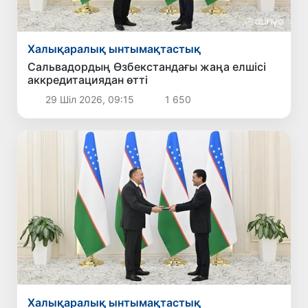
Халықаралық ынтымақтастық
Сальвадордың Өзбекстандағы жаңа елшісі
аккредитациядан өтті
29 Шіл 2026, 09:15
1 650
Халықаралық ынтымақтастық