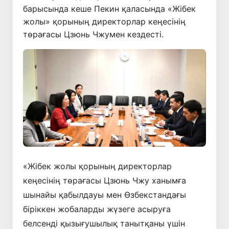
барысында кеше Пекин қаласында «Жібек
жолы» қорының директорлар кеңесінің
төрағасы Цзюнь Чжумен кездесті.
«Жібек жолы қорының директорлар
кеңесінің төрағасы Цзюнь Чжу ханымға
шынайы қабылдауы мен Өзбекстандағы
біріккен жобаларды жүзеге асыруға
белсенді қызығушылық танытқаны үшін