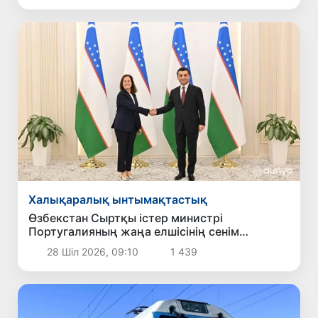
Халықаралық ынтымақтастық
Өзбекстан Сыртқы істер министрі
Португалияның жаңа елшісінің сенім
грамоталарын қабылдады
28 Шіл 2026, 09:10
1 439