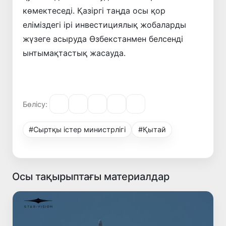
көмектеседі. Қазіргі таңда осы қор
еліміздегі ірі инвестициялық жобаларды
жүзеге асыруда Өзбекстанмен белсенді
ынтымақтастық жасауда.
Бөлісу:
#Сыртқы істер министрлігі
#Қытай
Осы тақырыптағы материалдар