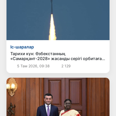
Іс-шаралар
Тарихи күн: Өзбекстанның
«Самарқант-2028» жасанды серігі орбитаға
сәтті шығарылды
5 Там 2026, 09:38
2 129