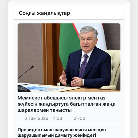
Соңғы жаңалықтар
Мемлекет абсшысы электр мен газ
жүйесін жаңғыртуға бағытталған жаңа
шаралармен танысты
6 Там 2026, 17:03
2 700
Президент мал шаруашылығы мен құс
шаруашылығын дамыту жөніндегі