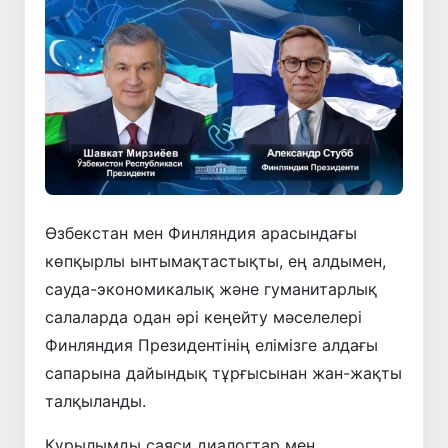
Өзбекстан мен Финляндия арасындағы
көпқырлы ынтымақтастықты, ең алдымен,
сауда-экономикалық және гуманитарлық
салаларда одан әрі кеңейту мәселелері
Финляндия Президентінің елімізге алдағы
сапарына дайындық тұрғысынан жан-жақты
талқыланды.
Құрылымды саяси диалогтар мен