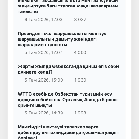
Мемлекет абсшысы электр мен газ жүйесін
жаңғыртуға бағытталған жаңа шаралармен
танысты
6 Там 2026, 17:03
3 087
Президент мал шаруашылығы мен құс
шаруашылығын дамыту жөніндегі
шаралармен танысты
5 Там 2026, 17:07
4 060
Жарты жылда Өзбекстанда қанша егіз сәби
дүниеге келді?
5 Там 2026, 15:00
1 930
WTTC есебінде Өзбекстан туризмнің өсу
қарқыны бойынша Орталық Азияда бірінші
орынға шықты
5 Там 2026, 14:39
1 998
Мүмкіндігі шектеулі талапкерлерге
қабылдау емтихандарында қосымша уақыт
беріледі