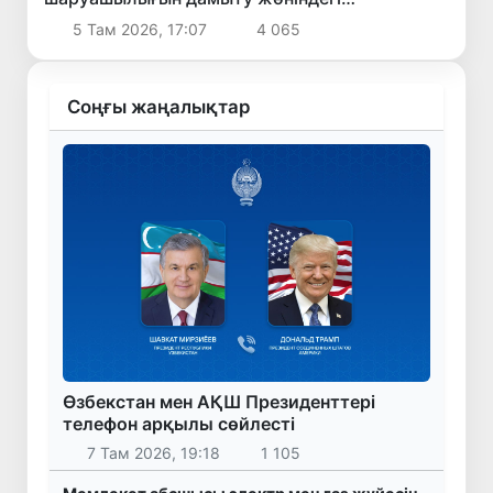
шаралармен танысты
5 Там 2026, 17:07
4 065
Соңғы жаңалықтар
Өзбекстан мен АҚШ Президенттері
телефон арқылы сөйлесті
7 Там 2026, 19:18
1 105