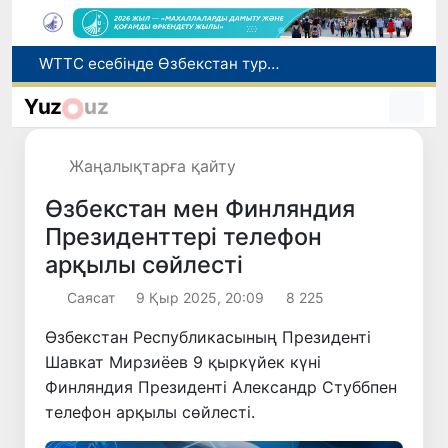
Мүмкіндігі шектеулі талапкерлерге қабылдау емтихандарында қосымша уақыт беріледі
Беларусьтен Өзбекстанға екінші тікелей жүк пойызы жөнелтілді
Yuz
uz
Адам саудасынан зардап шеккен азаматтар әлеуметтік қызметтермен қамтылады
Жарты жылда Өзбекстанда қанша егіз сәби дүниеге келді?
Жаңалықтарға қайту
WTTC есебінде Өзбекстан туризмнің өсу қарқыны бойынша Орталық Азияда бірінші орынға шықты
Өзбекстан мен Финляндия
Президенттері телефон
арқылы сөйлесті
Саясат
9 Қыр 2025, 20:09
8 225
Өзбекстан Республикасының Президенті
Шавкат Мирзиёев 9 қыркүйек күні
Финляндия Президенті Александр Стуббпен
телефон арқылы сөйлесті.