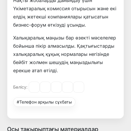
Нақты жобаларды дайындау үшін
Үкіметаралық комиссия отырысын және екі
елдің жетекші компаниялары қатысатын
бизнес-форум өткізуді ұсынды.
Халықаралық маңызы бар өзекті мәселелер
бойынша пікір алмасылды. Қақтығыстарды
халықаралық құқық нормалары негізінде
бейбіт жолмен шешудің маңыздылығы
ерекше атап өтілді.
Бөлісу:
#Телефон арқылы сұхбаты
Осы тақырыптағы материалдар