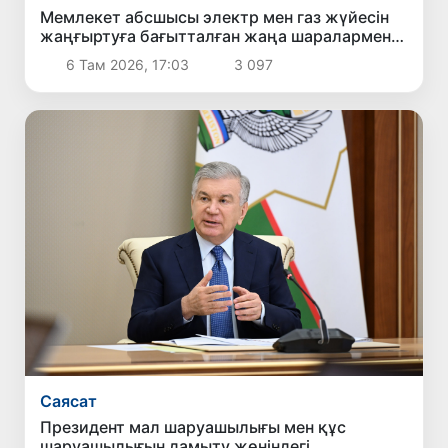
Мемлекет абсшысы электр мен газ жүйесін
жаңғыртуға бағытталған жаңа шаралармен
танысты
6 Там 2026, 17:03
3 097
Саясат
Президент мал шаруашылығы мен құс
шаруашылығын дамыту жөніндегі