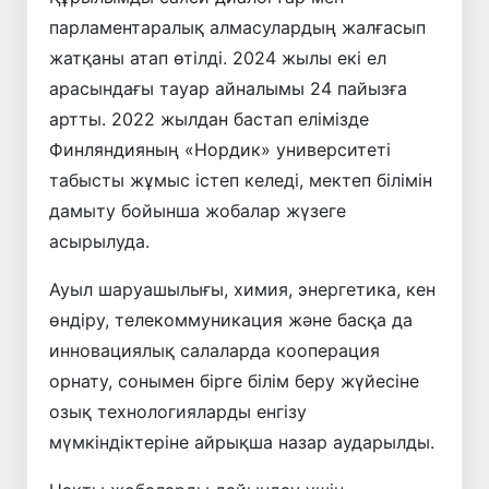
парламентаралық алмасулардың жалғасып
жатқаны атап өтілді. 2024 жылы екі ел
арасындағы тауар айналымы 24 пайызға
артты. 2022 жылдан бастап елімізде
Финляндияның «Нордик» университеті
табысты жұмыс істеп келеді, мектеп білімін
дамыту бойынша жобалар жүзеге
асырылуда.
Ауыл шаруашылығы, химия, энергетика, кен
өндіру, телекоммуникация және басқа да
инновациялық салаларда кооперация
орнату, сонымен бірге білім беру жүйесіне
озық технологияларды енгізу
мүмкіндіктеріне айрықша назар аударылды.