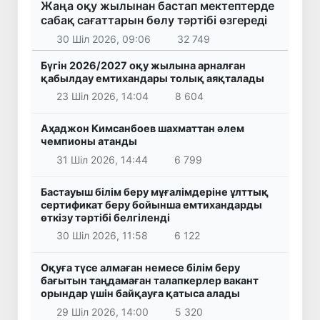
Жаңа оқу жылынан бастап мектептерде
сабақ сағаттарын бөлу тәртібі өзгереді
30 Шіл 2026, 09:06
32 749
Бүгін 2026/2027 оқу жылына арналған
қабылдау емтихандары толық аяқталады
23 Шіл 2026, 14:04
8 604
Аҳаджон Кимсанбоев шахматтан әлем
чемпионы атанды
31 Шіл 2026, 14:44
6 799
Бастауыш білім беру мұғалімдеріне ұлттық
сертификат беру бойынша емтихандарды
өткізу тәртібі белгіленді
30 Шіл 2026, 11:58
6 122
Оқуға түсе алмаған немесе білім беру
бағытын таңдамаған талапкерлер вакант
орындар үшін байқауға қатыса алады
29 Шіл 2026, 14:00
5 320