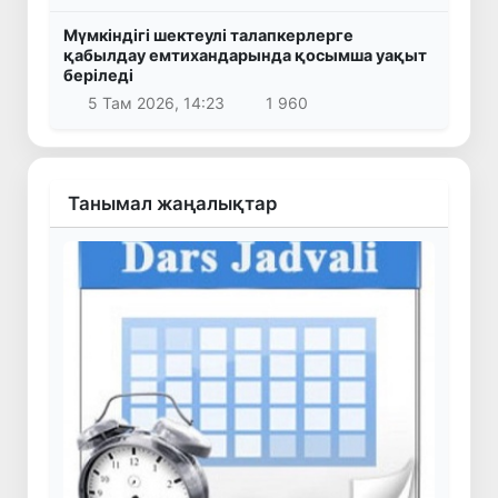
Мүмкіндігі шектеулі талапкерлерге
қабылдау емтихандарында қосымша уақыт
беріледі
5 Там 2026, 14:23
1 960
Танымал жаңалықтар