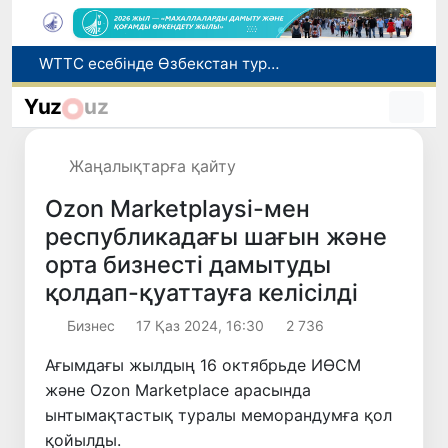
Мүмкіндігі шектеулі талапкерлерге қабылдау емтихандарында қосымша уақыт беріледі
Беларусьтен Өзбекстанға екінші тікелей жүк пойызы жөнелтілді
Yuz
uz
Адам саудасынан зардап шеккен азаматтар әлеуметтік қызметтермен қамтылады
Жарты жылда Өзбекстанда қанша егіз сәби дүниеге келді?
Жаңалықтарға қайту
WTTC есебінде Өзбекстан туризмнің өсу қарқыны бойынша Орталық Азияда бірінші орынға шықты
Ozon Marketplaysi-мен
республикадағы шағын және
орта бизнесті дамытуды
қолдап-қуаттауға келісілді
Бизнес
17 Қаз 2024, 16:30
2 736
Ағымдағы жылдың 16 октябрьде ИӨСМ
және Ozon Marketplace арасында
ынтымақтастық туралы меморандумға қол
қойылды.