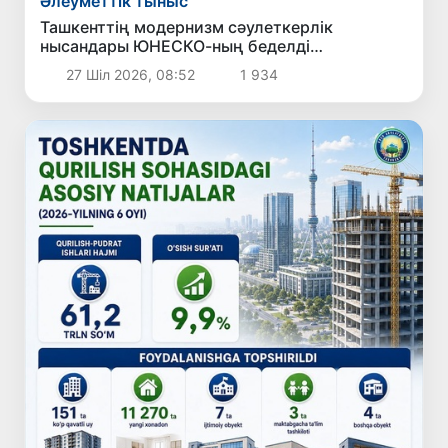
Әлеуметтік тыныс
Ташкенттің модернизм сәулеткерлік
нысандары ЮНЕСКО-ның беделді
Халықаралық тізіміне ресми түрде енгізілді
27 Шіл 2026, 08:52
1 934