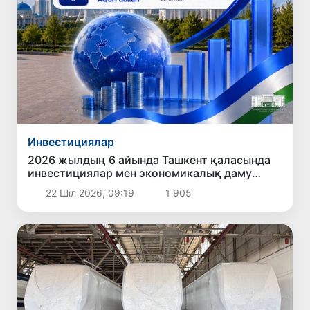
Инвестициялар
2026 жылдың 6 айында Ташкент қаласында
инвестициялар мен экономикалық даму
бағытында қол жеткізілген негізгі нәтижелер
22 Шіл 2026, 09:19
1 905
жарияландым