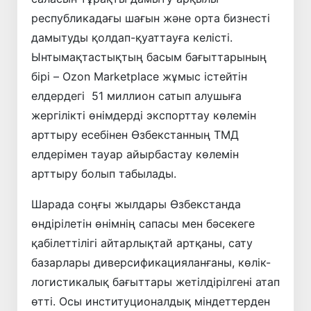
республикадағы шағын және орта бизнесті
дамытуды қолдап-қуаттауға келісті.
Ынтымақтастықтың басым бағыттарының
бірі – Ozon Marketplace жұмыс істейтін
елдердегі 51 миллион сатып алушыға
жергілікті өнімдерді экспорттау көлемін
арттыру есебінен Өзбекстанның ТМД
елдерімен тауар айырбастау көлемін
арттыру болып табылады.
Шарада соңғы жылдары Өзбекстанда
өндiрiлетiн өнiмнiң сапасы мен бәсекеге
қабiлеттiлiгi айтарлықтай артқаны, сату
базарлары диверсификацияланғаны, көлiк-
логистикалық бағыттары жетiлдiрiлгенi атап
өттi. Осы институционалдық міндеттерден