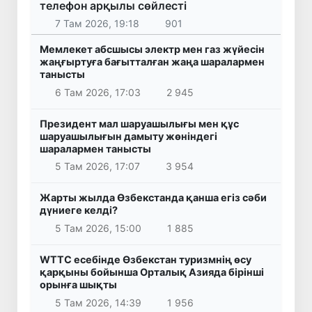
телефон арқылы сөйлесті
7 Там 2026, 19:18
901
Мемлекет абсшысы электр мен газ жүйесін
жаңғыртуға бағытталған жаңа шаралармен
танысты
6 Там 2026, 17:03
2 945
Президент мал шаруашылығы мен құс
шаруашылығын дамыту жөніндегі
шаралармен танысты
5 Там 2026, 17:07
3 954
Жарты жылда Өзбекстанда қанша егіз сәби
дүниеге келді?
5 Там 2026, 15:00
1 885
WTTC есебінде Өзбекстан туризмнің өсу
қарқыны бойынша Орталық Азияда бірінші
орынға шықты
5 Там 2026, 14:39
1 956