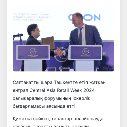
Салтанатты шара Ташкентте өтіп жатқан
ентрал Central Asia Retail Week 2024
халықаралық форумының іскерлік
бағдарламасы аясында өтті.
Құжатқа сәйкес, тараптар онлайн сауда
саласын тұрақты дамыту арқылы