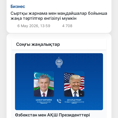
Бизнес
Сыртқы жарнама мен маңдайшалар бойынша
жаңа тәртіптер енгізілуі мүмкін
6 Мау 2026, 13:59
4 708
Соңғы жаңалықтар
Өзбекстан мен АҚШ Президенттері