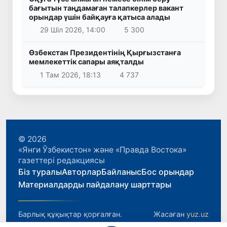
бағытын таңдамаған талапкерлер вакант
орындар үшін байқауға қатыса алады
29 Шіл 2026, 14:00
5 300
Өзбекстан Президентінің Қырғызстанға
мемлекеттік сапары аяқталды
1 Там 2026, 18:13
4 737
© 2026
«Янги Ўзбекистон» және «Правда Востока»
газеттері редакциясы
Біз туралы
Авторлар
Байланыс
Бос орындар
Материалдарды пайдалану шарттары
Барлық құқықтар қорғалған.
Жасаған
yuz.uz