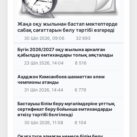
Жаңа оқу жылынан бастап мектептерде
сабақ сағаттарын бөлу тәртібі өзгереді
30 Шіл 2026, 09:06
32 693
Бүгін 2026/2027 оқу жылына арналған
қабылдау емтихандары толық аяқталады
23 Шіл 2026, 14:04
8 516
Аҳаджон Кимсанбоев шахматтан әлем
чемпионы атанды
31 Шіл 2026, 14:44
6 779
Бастауыш білім беру мұғалімдеріне ұлттық
сертификат беру бойынша емтихандарды
өткізу тәртібі белгіленді
30 Шіл 2026, 11:58
6 104
Оқуға түсе алмаған немесе білім беру