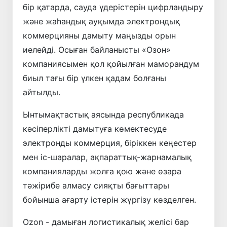
бір қатарда, сауда үдерістерін цифрландыру
және жаһандық ауқымда электрондық
коммерцияны дамыту маңызды орын
иелейді. Осыған байланысты «Озон»
компаниясымен қол қойылған маморандум
биыл тағы бір үлкен қадам болғаны
айтылды.
Ынтымақтастық аясында республикада
кәсіперлікті дамытуға көмектесуде
электронды коммерция, біріккен кеңестер
мен іс-шаралар, ақпараттық-жарнамалық
компанияларды жолға қою және өзара
тәжірибе алмасу сияқты бағыттары
бойынша ағарту істерін жүргізу көзделген.
Ozon - дамыған логистикалық желісі бар