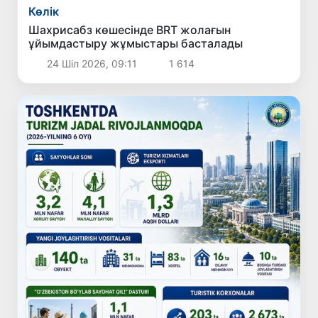
Көлік
Шахрисабз көшесінде BRT жолағын
ұйымдастыру жұмыстары басталады
24 Шіл 2026, 09:11
1 614