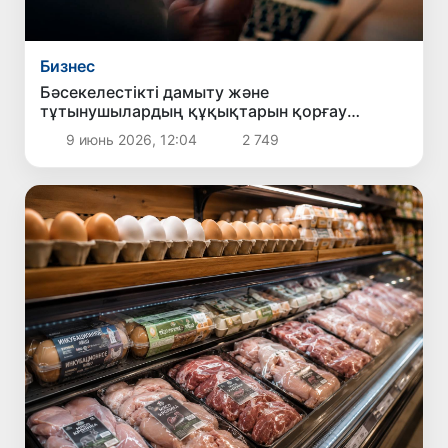
Бизнес
Бәсекелестікті дамыту және
тұтынушылардың құқықтарын қорғау
комитеті Әлем чемпионаты қарсаңында
9 июнь 2026, 12:04
2 749
букмекерлік жарнамаларға қатысты
шаралар қолданылатынын еске салды