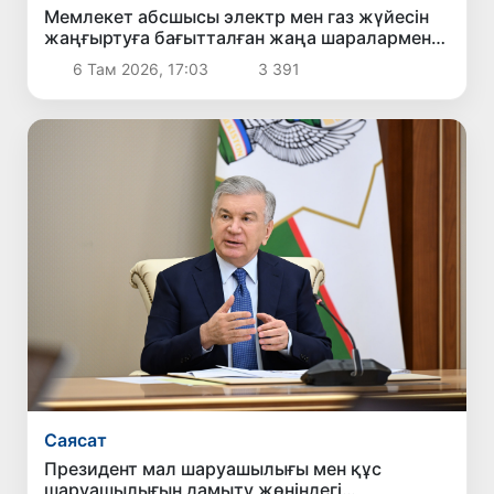
Мемлекет абсшысы электр мен газ жүйесін
жаңғыртуға бағытталған жаңа шаралармен
танысты
6 Там 2026, 17:03
3 391
Саясат
Президент мал шаруашылығы мен құс
шаруашылығын дамыту жөніндегі