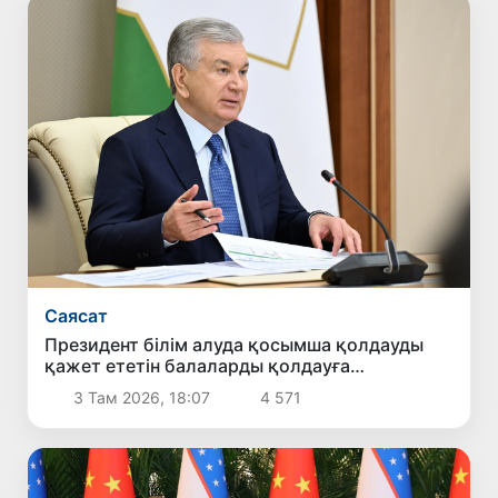
Саясат
Президент білім алуда қосымша қолдауды
қажет ететін балаларды қолдауға
бағытталған ұсыныстармен танысты
3 Там 2026, 18:07
4 571