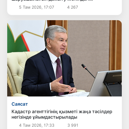
шаралармен танысты
5 Там 2026, 17:07
4 267
Саясат
Кадастр агенттігінің қызметі жаңа тәсілдер
негізінде ұйымдастырылады
4 Там 2026, 17:33
3 991