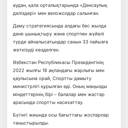
аудан, қала орталықтарында «Денсаулық
дәліздері» мен веложолдар салынған.
Даму стратегиясында алдағы бес жылда
дене шынықтыру және спортпен жүйелі
түрде айналысатындар санын 33 пайызға
жеткізуді көзделген.
Өзбекстан Республикасы Президентінің
2022 жылғы 18 ақпандағы жарлығы мен
қаулысына орай, Спортты дамыту
министрлігі құрылған еді. Оның маңызды
міндеттерінің бірі – балалар мен жастар
арасында спортты насихаттау.
Бүгінгі жиында осы бағыттағы жоспарлар
таныстырылды.