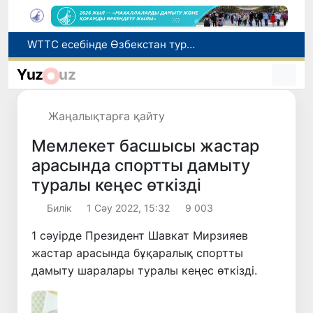
Мүмкіндігі шектеулі талапкерлерге қабылдау емтихандарында қосымша уақыт беріледі
Беларусьтен Өзбекстанға екінші тікелей жүк пойызы жөнелтілді
Yuz
uz
Адам саудасынан зардап шеккен азаматтар әлеуметтік қызметтермен қамтылады
Жарты жылда Өзбекстанда қанша егіз сәби дүниеге келді?
Жаңалықтарға қайту
WTTC есебінде Өзбекстан туризмнің өсу қарқыны бойынша Орталық Азияда бірінші орынға шықты
Мемлекет басшысы жастар
арасында спортты дамыту
туралы кеңес өткізді
Билік
1 Сәу 2022, 15:32
9 003
1 сәуірде Президент Шавкат Мирзияев
жастар арасында бұқаралық спортты
дамыту шаралары туралы кеңес өткізді.