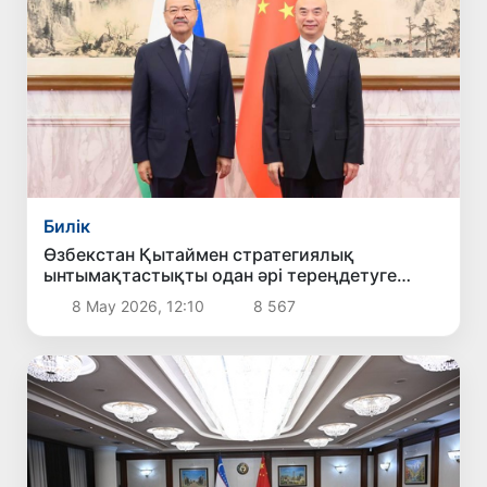
Билік
Өзбекстан Қытаймен стратегиялық
ынтымақтастықты одан әрі тереңдетуге
мүдделі екенін мәлімдеді
8 Мау 2026, 12:10
8 567