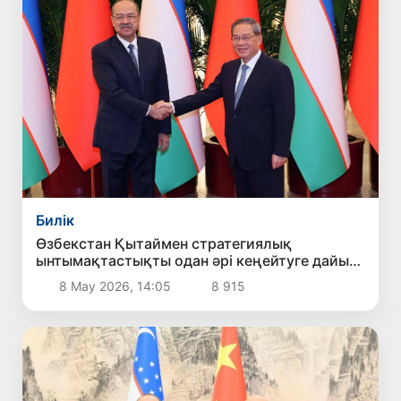
Билік
Өзбекстан Қытаймен стратегиялық
ынтымақтастықты одан әрі кеңейтуге дайын
екенін мәлімдеді
8 Мау 2026, 14:05
8 915