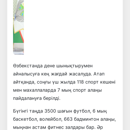
Алдыңғы
Келесі
Өзбекстанда дене шынықтырумен
айналысуға кең жағдай жасалуда. Атап
айтқанда, соңғы үш жылда 118 спорт кешені
мен махаллаларда 7 мың спорт алаңы
пайдалануға берілді.
Бүгінгі таңда 3500 шағын футбол, 6 мың
баскетбол, волейбол, 663 бадминтон алаңы,
мыңнан астам фитнес залдары бар. Әр