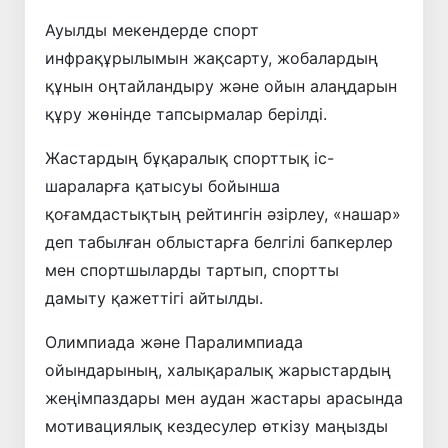
Ауылды мекендерде спорт
инфрақұрылымын жақсарту, жобалардың
құнын оңтайландыру және ойын алаңдарын
құру жөнінде тапсырмалар берілді.
Жастардың бұқаралық спорттық іс-
шараларға қатысуы бойынша
қоғамдастықтың рейтингін әзірлеу, «нашар»
деп табылған облыстарға белгілі бапкерлер
мен спортшыларды тартып, спортты
дамыту қажеттігі айтылды.
Олимпиада және Паралимпиада
ойындарының, халықаралық жарыстардың
жеңімпаздары мен аудан жастары арасында
мотивациялық кездесулер өткізу маңызды