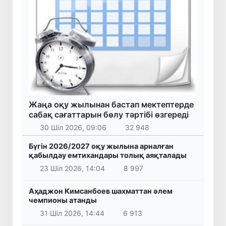
Жаңа оқу жылынан бастап мектептерде
сабақ сағаттарын бөлу тәртібі өзгереді
30 Шіл 2026, 09:06
32 948
Бүгін 2026/2027 оқу жылына арналған
қабылдау емтихандары толық аяқталады
23 Шіл 2026, 14:04
8 997
Аҳаджон Кимсанбоев шахматтан әлем
чемпионы атанды
31 Шіл 2026, 14:44
6 913