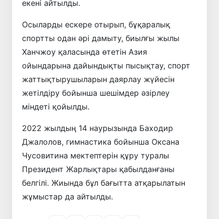
екені айтылды.
Осыларды ескере отырып, бұқаралық
спортты одан әрі дамыту, биылғы жылы
Ханчжоу қаласында өтетін Азия
ойындарына дайындықты пысықтау, спорт
жаттықтырушыларын даярлау жүйесін
жетілдіру бойынша шешімдер әзірлеу
міндеті қойылды.
2022 жылдың 14 наурызында Баходир
Джалолов, гимнастика бойынша Оксана
Чусовитина мектептерін құру туралы
Президент Жарлықтары қабылданғаны
белгілі. Жиында бұл бағытта атқарылатын
жұмыстар да айтылды.