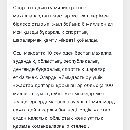
Спортты дамыту министрлігіне
махаллалардағы жастар жетекшілерімен
бірлесе отырып, жыл бойына 6 миллион ұл
мен қызды бұқаралық спорттық
шаралармен қамту міндеті қойылды.
Осы мақсатта 10 сәуірден бастап махалла,
аудандық, облыстық, республикалық
деңгейде бұқаралық спорттық шаралар
өткізілмек. Оларды ұйымдастыру үшін
«Жастар дәптері» қорынан әр облысқа 100
миллион сумға дейін, жеңімпаздар мен
жүлдегерлерді марапаттау үшін 1 миллиард
сумға дейін қаржы бөлінеді. Үздік жастар
аудан-қалалық, облыстық және ұлттық
құрама командаларға іріктеледі.