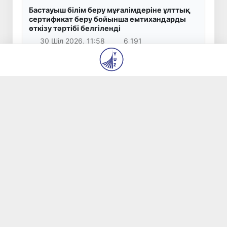
Бастауыш білім беру мұғалімдеріне ұлттық
сертификат беру бойынша емтихандарды
өткізу тәртібі белгіленді
30 Шіл 2026, 11:58
6 191
Оқуға түсе алмаған немесе білім беру
бағытын таңдамаған талапкерлер вакант
орындар үшін байқауға қатыса алады
29 Шіл 2026, 14:00
5 377
Өзбекстан Президентінің Қырғызстанға
мемлекеттік сапары аяқталды
1 Там 2026, 18:13
4 835
© 2026
«Янги Ўзбекистон» және «Правда Востока»
газеттері редакциясы