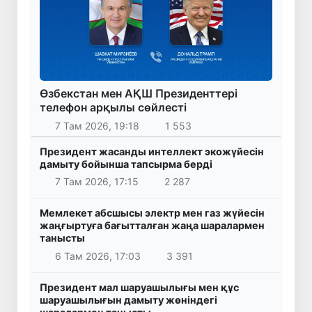
Өзбекстан мен АҚШ Президенттері
телефон арқылы сөйлесті
7 Там 2026, 19:18
1 553
Президент жасанды интеллект экожүйесін
дамыту бойынша тапсырма берді
7 Там 2026, 17:15
2 287
Мемлекет абсшысы электр мен газ жүйесін
жаңғыртуға бағытталған жаңа шаралармен
танысты
6 Там 2026, 17:03
3 391
Президент мал шаруашылығы мен құс
шаруашылығын дамыту жөніндегі