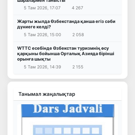
шаралармен танысты
5 Там 2026, 17:07
4 267
Жарты жылда Өзбекстанда қанша егіз сәби
дүниеге келді?
5 Там 2026, 15:00
2 058
WTTC есебінде Өзбекстан туризмнің өсу
қарқыны бойынша Орталық Азияда бірінші
орынға шықты
5 Там 2026, 14:39
2 155
Танымал жаңалықтар