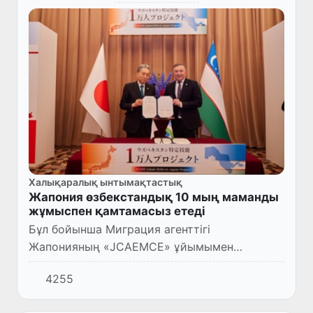
Халықаралық ынтымақтастық
Жапония өзбекстандық 10 мың маманды
жұмыспен қамтамасыз етеді
Бұл бойынша Миграция агенттігі
Жапонияның «JCAEMCE» ұйымымен
келісімге қол қойды.
4255