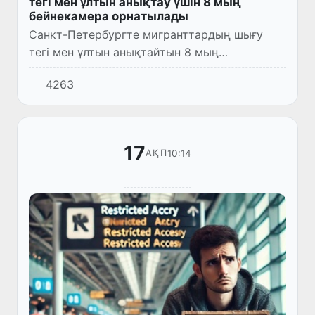
тегі мен ұлтын анықтау үшін 8 мың
бейнекамера орнатылады
Санкт-Петербургте мигранттардың шығу
тегі мен ұлтын анықтайтын 8 мың
бейнекамера орнатылады.
4263
17
10:14
АҚП