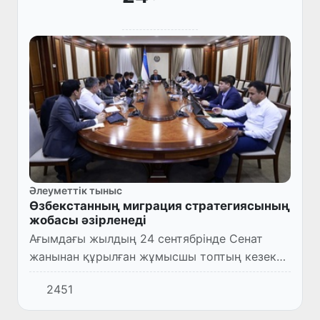
Әлеуметтік тыныс
Өзбекстанның миграция стратегиясының
жобасы әзірленеді
Ағымдағы жылдың 24 сентябрінде Сенат
жанынан құрылған жұмысшы топтың кезекті
жиналысы өтті.
2451