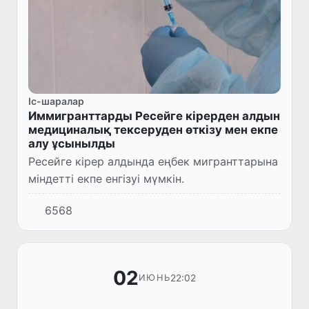
Іс-шаралар
Иммигранттарды Ресейге кірерден алдын
медициналық тексеруден өткізу мен екпе
алу ұсынылды
Ресейге кірер алдында еңбек мигранттарына
міндетті екпе енгізуі мүмкін.
6568
02
22:02
ИЮНЬ