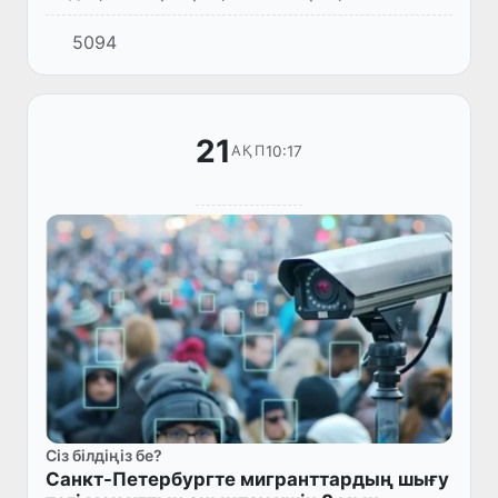
агенттігімен ынтымақтастықта өзбекстандық
5094
медбикелерді жұмысқа алуды бастауда.
21
10:17
АҚП
Сіз білдіңіз бе?
Санкт-Петербургте мигранттардың шығу