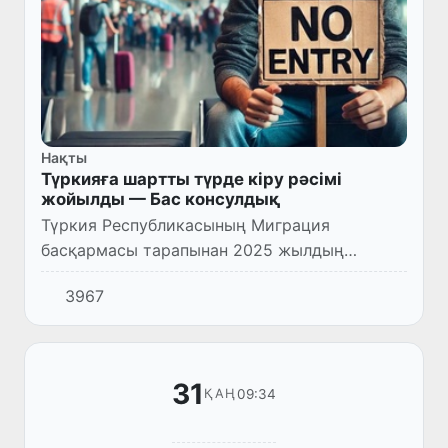
Нақты
Түркияға шартты түрде кіру рәсімі
жойылды — Бас консулдық
Түркия Республикасының Миграция
басқармасы тарапынан 2025 жылдың
февраль айынан бастап елге шартты түрде
3967
кіру ((şartlı giriş) тәртібі жойылды.
31
09:34
ҚАҢ