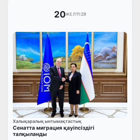
20
11:29
ЖЕЛ
Халықаралық ынтымақтастық
Сенатта миграция қауіпсіздігі
талқыланды