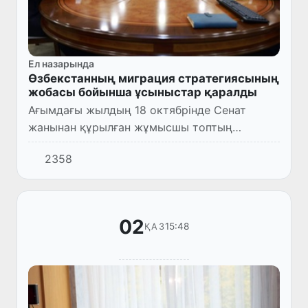
Ел назарында
Өзбекстанның миграция стратегиясының
жобасы бойынша ұсыныстар қаралды
Ағымдағы жылдың 18 октябрінде Сенат
жанынан құрылған жұмысшы топтың
кезектегі жиналысы өтті.
2358
02
15:48
ҚАЗ