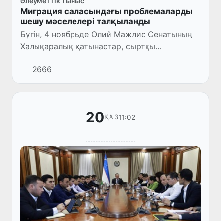
Әлеуметтік тыныс
Миграция саласындағы проблемаларды
шешу мәселелері талқыланды
Бүгін, 4 ноябрьде Олий Мажлис Сенатының
Халықаралық қатынастар, сыртқы
экономикалық байланыстар, шетелдік
2666
инвестициялар және туризм жөніндегі
комитетінің мәжілісі өтті.
20
11:02
ҚАЗ