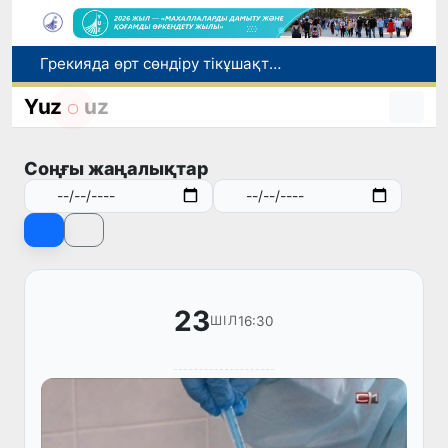
Грекияда өрт сөндіру тікұшақтарының соқтығысуынан екі адам қаза тапты
Әлемдік биржаларда мұнай бағасы төмендеді
Yuz
uz
Ұлттық сертификат емтиханына дәлелді себеппен қатыса алмағандарға төлем қайтарылады
1 тамыздан бастап сирек кездесетін жабайы жануарларды аулауға тыйым салынады
Соңғы жаңалықтар
Өзбекстан СІМ басшысы Бахтиёр Саидов Үндістан Президентімен екіжақты байланыстарды нығайту мәселелерін талқылады
23
16:30
ШІЛ