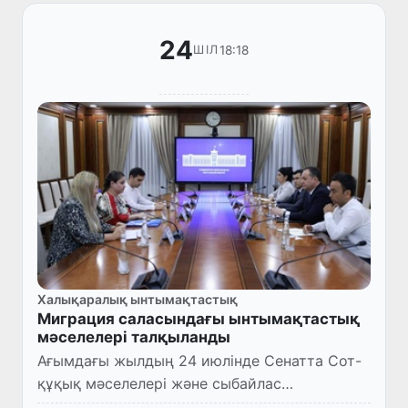
24
18:18
ШІЛ
Халықаралық ынтымақтастық
Миграция саласындағы ынтымақтастық
мәселелері талқыланды
Ағымдағы жылдың 24 июлінде Сенатта Сот-
құқық мәселелері және сыбайлас
жемқорлыққа қарсы күрес комитеті