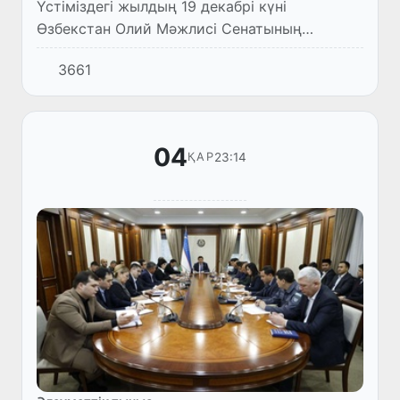
Үстіміздегі жылдың 19 декабрі күні
Өзбекстан Олий Мәжлисі Сенатының
төрайымы Танзила Нарбаева Халықаралық
3661
миграция ұйымының Өзбекстандағы
миссиясының басшысы Эндрю Греймен
кездесу...
04
23:14
ҚАР