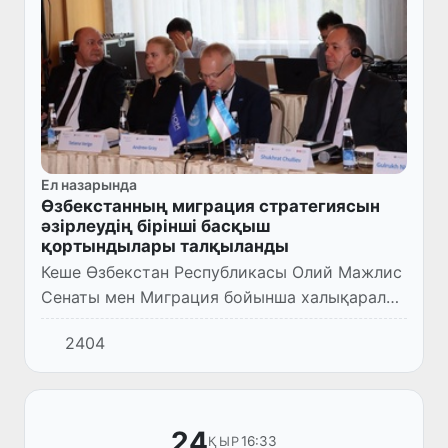
Ел назарында
Өзбекстанның миграция стратегиясын
әзірлеудің бірінші басқыш
қортындылары талқыланды
Кеше Өзбекстан Республикасы Олий Мажлис
Сенаты мен Миграция бойынша халықаралық
ұйымының (МХҰ) Өзбекстандағы өкілеттігі
2404
тарапынан семинар өтті. Шара Өзбекстанның
миграция стратегия...
24
16:33
ҚЫР