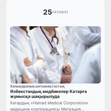
25
09:51
НАУ
Халықаралық ынтымақтастық
Өзбекстандық медбикелер Катарға
жұмысқа шақырылуда
Катардың «Hamad Medical Corporation»
медицина корпорациясы Миграция