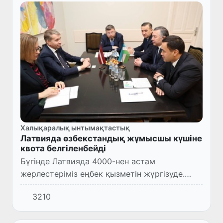
Халықаралық ынтымақтастық
Латвияда өзбекстандық жұмысшы күшіне
квота белгіленбейді
Бүгінде Латвияда 4000-нен астам
жерлестеріміз еңбек қызметін жүргізуде.
Өзбекстандық жұмысшы күніне еңбек
3210
қызметін жүргізуде. Өзбекстандық жұмысшы
күшіне қарым-қатынас оң және жерл...