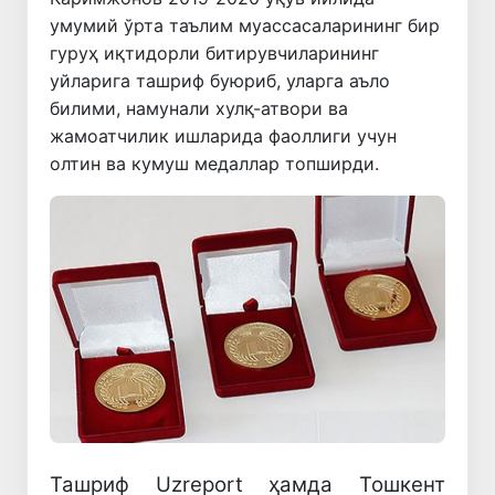
умумий ўрта таълим муассасаларининг бир
гуруҳ иқтидорли битирувчиларининг
уйларига ташриф буюриб, уларга аъло
билими, намунали хулқ-атвори ва
жамоатчилик ишларида фаоллиги учун
олтин ва кумуш медаллар топширди.
Ташриф Uzreport ҳамда Тошкент