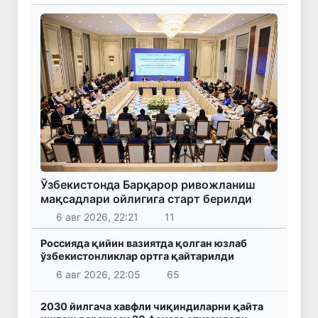
Ўзбекистонда Барқарор ривожланиш
мақсадлари ойлигига старт берилди
6 авг 2026, 22:21
11
Россияда қийин вазиятда қолган юзлаб
ўзбекистонликлар ортга қайтарилди
6 авг 2026, 22:05
65
2030 йилгача хавфли чиқиндиларни қайта