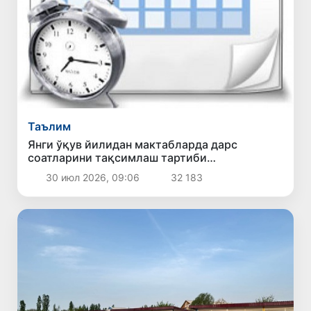
Таълим
Янги ўқув йилидан мактабларда дарс
соатларини тақсимлаш тартиби
ўзгартирилади
30 июл 2026, 09:06
32 183