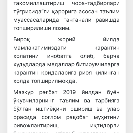
такомиллаштириш чора-тадбирлари
тўғрисида”ги қарорига асосан таълим
муассасаларида тантанали равишда
топширилиши лозим.
Бироқ жорий йилда
мамлакатимиздаги карантин
ҳолатини инобатга олиб, барча
ҳудудларда медаллар битирувчиларга
карантин қоидаларига риоя қилинган
ҳолда топширилмоқда.
Мазкур рағбат 2019 йилдан буён
ўқувчиларнинг таълим ва тарбияга
бўлган иштиёқини ошириш ва улар
орасида соғлом рақобат муҳитини
ривожлантириш, иқтидорли