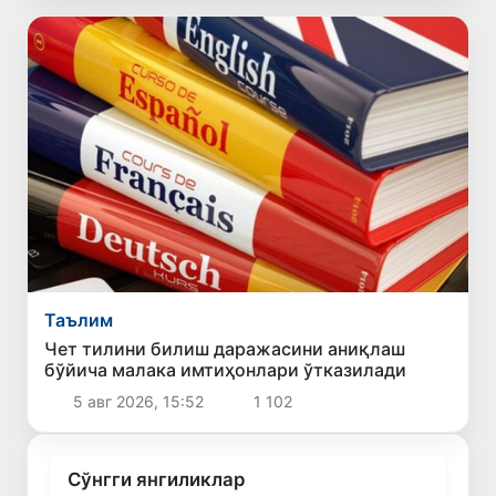
Таълим
Чет тилини билиш даражасини аниқлаш
бўйича малака имтиҳонлари ўтказилади
5 авг 2026, 15:52
1 102
Сўнгги янгиликлар