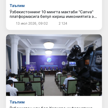
Таълим
Ўзбекистоннинг 10 мингта мактаби "Canva"
платформасига бепул кириш имкониятига эга
бўлади
13 июл 2026, 09:02
2 124
Таълим