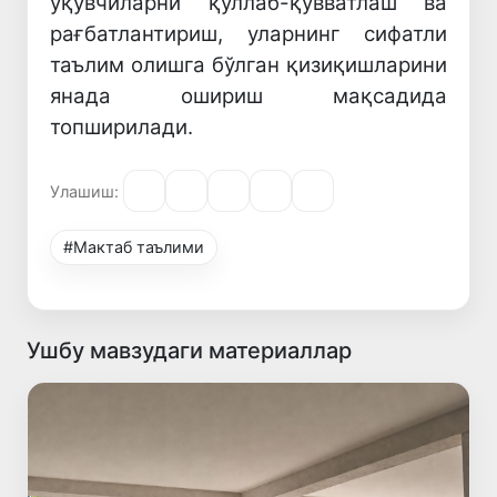
ўқувчиларни қўллаб-қувватлаш ва
рағбатлантириш, уларнинг сифатли
таълим олишга бўлган қизиқишларини
янада ошириш мақсадида
топширилади.
Улашиш:
#Мактаб таълими
Ушбу мавзудаги материаллар