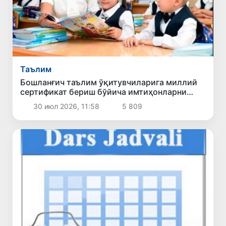
Таълим
Бошланғич таълим ўқитувчиларига миллий
сертификат бериш бўйича имтиҳонларни
ўтказиш тартиби белгиланди
30 июл 2026, 11:58
5 809