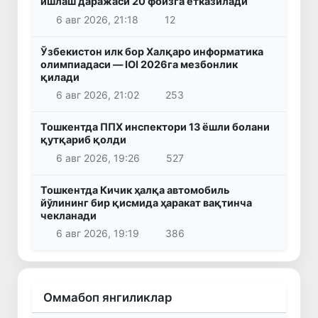
ишлаш даражаси 20 фоизга етказилади
6 авг 2026, 21:18
12
Ўзбекистон илк бор Халқаро информатика
олимпиадаси — IOI 2026га мезбонлик
қилади
6 авг 2026, 21:02
253
Тошкентда ППХ инспектори 13 ёшли болани
қутқариб қолди
6 авг 2026, 19:26
527
Тошкентда Кичик ҳалқа автомобиль
йўлининг бир қисмида ҳаракат вақтинча
чекланади
6 авг 2026, 19:19
386
Оммабоп янгиликлар