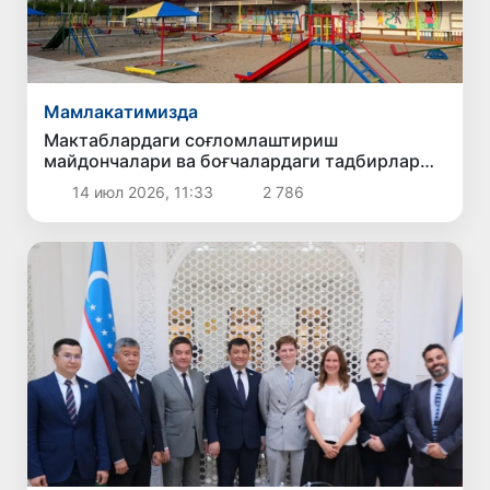
Мамлакатимизда
Мактаблардаги соғломлаштириш
майдончалари ва боғчалардаги тадбирлар
тўхтатилди
14 июл 2026, 11:33
2 786