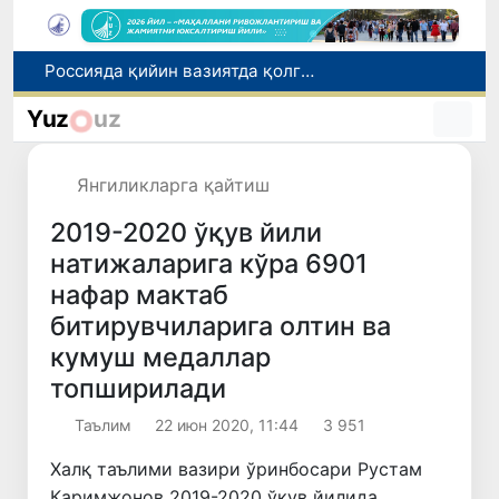
2030 йилгача хавфли чиқиндиларни қайта ишлаш даражаси 20 фоизга етказилади
Ўзбекистон илк бор Халқаро информатика олимпиадаси — IOI 2026га мезбонлик қилади
Yuz
uz
Тошкентда ППХ инспектори 13 ёшли болани қутқариб қолди
Ўзбекистонда Барқарор ривожланиш мақсадлари ойлигига старт берилди
Янгиликларга қайтиш
Россияда қийин вазиятда қолган юзлаб ўзбекистонликлар ортга қайтарилди
2019-2020 ўқув йили
натижаларига кўра 6901
нафар мактаб
битирувчиларига олтин ва
кумуш медаллар
топширилади
Таълим
22 июн 2020, 11:44
3 951
Халқ таълими вазири ўринбосари Рустам
Каримжонов 2019-2020 ўқув йилида