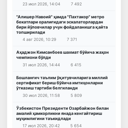
23 июл 2026, 14:04
7 492
"Алишер Навоий" ҳамда "Пахтакор" метро
бекатлари оралиғидаги эскалаторлардан
бири йўловчилар учун фойдаланишга қайта
топширилади
4 авг 2026, 10:29
7 371
Аҳаджон Кимсанбоев шахмат бўйича жаҳон
чемпиони бўлди
31 июл 2026, 14:44
6 415
Бошланғич таълим ўқитувчиларига миллий
сертификат бериш бўйича имтиҳонларни
ўтказиш тартиби белгиланди
30 июл 2026, 11:58
5 809
Ўзбекистон Президенти Озарбайжон билан
амалий ҳамкорликни янада кенгайтириш
муҳимлигини таъкидлади
17 июл 2026, 20:42
5 654