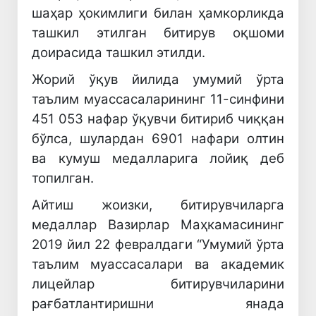
шаҳар ҳокимлиги билан ҳамкорликда
ташкил этилган битирув оқшоми
доирасида ташкил этилди.
Жорий ўқув йилида умумий ўрта
таълим муассасаларининг 11-синфини
451 053 нафар ўқувчи битириб чиққан
бўлса, шулардан 6901 нафари олтин
ва кумуш медалларига лойиқ деб
топилган.
Айтиш жоизки, битирувчиларга
медаллар Вазирлар Маҳкамасининг
2019 йил 22 февралдаги “Умумий ўрта
таълим муассасалари ва академик
лицейлар битирувчиларини
рағбатлантиришни янада