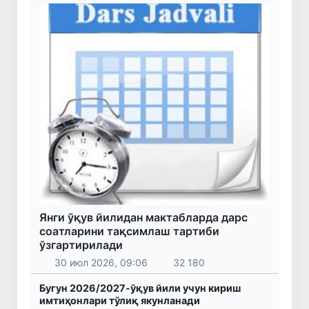
Янги ўқув йилидан мактабларда дарс
соатларини тақсимлаш тартиби
ўзгартирилади
30 июл 2026, 09:06
32 180
Бугун 2026/2027-ўқув йили учун кириш
имтиҳонлари тўлиқ якунланади