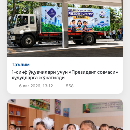
Таълим
1-синф ўқувчилари учун «Президент совғаси»
ҳудудларга жўнатилди
6 авг 2026, 13:12
558