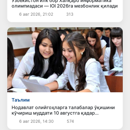
Ўзбекистон илк бор Халқаро информатика
олимпиадаси — IOI 2026га мезбонлик қилади
6 авг 2026, 21:02
313
Таълим
Нодавлат олийгоҳларга талабалар ўқишини
кўчириш муддати 10 августга қадар
узайтирилди
6 авг 2026, 14:30
574