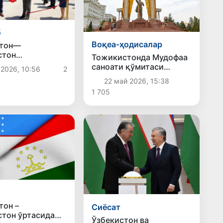
б
Воқеа-ҳодисалар
стон—
стон
Тожикистонда Мудофаа
идаги
саноати қўмитаси
 2026, 10:56
2
бод» божхона
ташкил этилади
22 май 2026, 15:38
 янги ангар ишга
лди
1 705
тон –
Сиёсат
тон ўртасида
Ўзбекистон ва