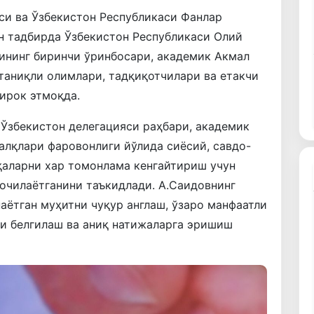
и ва Ўзбекистон Республикаси Фанлар
н тадбирда Ўзбекистон Республикаси Олий
ининг биринчи ўринбосари, академик Акмал
таниқли олимлари, тадқиқотчилари ва етакчи
ирок этмоқда.
Ўзбекистон делегацияси раҳбари, академик
алқлари фаровонлиги йўлида сиёсий, савдо-
қаларни хар томонлама кенгайтириш учун
очилаётганини таъкидлади. А.Саидовнинг
наётган муҳитни чуқур англаш, ўзаро манфаатли
и белгилаш ва аниқ натижаларга эришиш