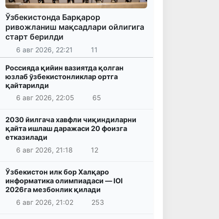
Ўзбекистонда Барқарор
ривожланиш мақсадлари ойлигига
старт берилди
6 авг 2026, 22:21
11
Россияда қийин вазиятда қолган
юзлаб ўзбекистонликлар ортга
қайтарилди
6 авг 2026, 22:05
65
2030 йилгача хавфли чиқиндиларни
қайта ишлаш даражаси 20 фоизга
етказилади
6 авг 2026, 21:18
12
Ўзбекистон илк бор Халқаро
информатика олимпиадаси — IOI
2026га мезбонлик қилади
6 авг 2026, 21:02
253