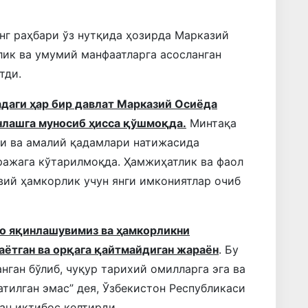
нг раҳбари ўз нутқида ҳозирда Марказий
лик ва умумий манфаатларга асосланган
тди.
даги ҳар бир давлат Марказий Осиёда
нлашга муносиб ҳисса қўшмоқда.
Минтақа
си ва амалий қадамлари натижасида
ражага кўтарилмоқда. Ҳамжиҳатлик ва фаол
вий ҳамкорлик учун янги имкониятлар очиб
ро яқинлашувимиз ва ҳамкорликни
аётган ва орқага қайтмайдиган жараён
. Бу
нган бўлиб, чуқур тарихий омилларга эга ва
тилган эмас” дея, Ўзбекистон Республикаси
ан иқтибос келтирди.