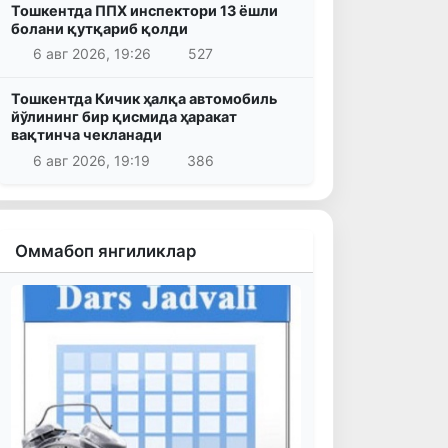
Тошкентда ППХ инспектори 13 ёшли
болани қутқариб қолди
6 авг 2026, 19:26
527
Тошкентда Кичик ҳалқа автомобиль
йўлининг бир қисмида ҳаракат
вақтинча чекланади
6 авг 2026, 19:19
386
Оммабоп янгиликлар