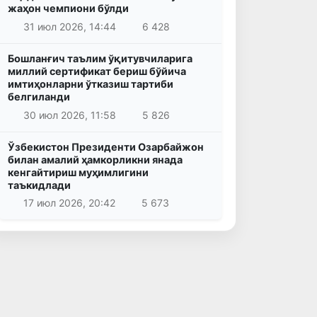
жаҳон чемпиони бўлди
31 июл 2026, 14:44
6 428
Бошланғич таълим ўқитувчиларига
миллий сертификат бериш бўйича
имтиҳонларни ўтказиш тартиби
белгиланди
30 июл 2026, 11:58
5 826
Ўзбекистон Президенти Озарбайжон
билан амалий ҳамкорликни янада
кенгайтириш муҳимлигини
таъкидлади
17 июл 2026, 20:42
5 673