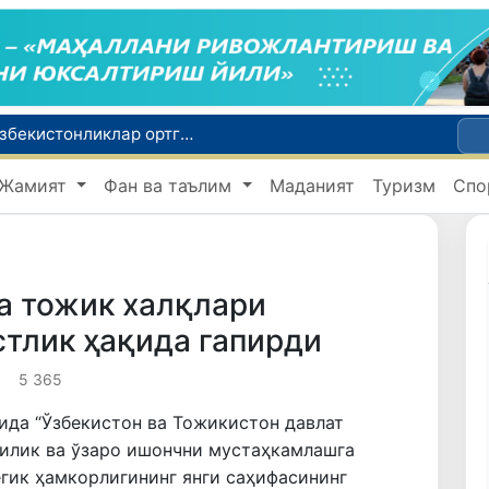
2030 йилгача хавфли чиқиндиларни қайта ишлаш даражаси 20 фоизга етказилади
Ўзбекистон илк бор Халқаро информатика олимпиадаси — IOI 2026га мезбонлик қилади
Жамият
Фан ва таълим
Маданият
Туризм
Спо
ни қутқариб қолди
Ўзбекистонда Барқарор ривожланиш мақсадлари ойлигига старт берилди
Россияда қийин вазиятда қолган юзлаб ўзбекистонликлар ортга қайтарилди
а тожик халқлари
стлик ҳақида гапирди
5 365
рида “Ўзбекистон ва Тожикистон давлат
чилик ва ўзаро ишончни мустаҳкамлашга
егик ҳамкорлигининг янги саҳифасининг