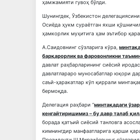
ҳамжамияти гувоҳ бўлди.
Шунингдек, Ўзбекистон делегациясини
Осиёда ҳукм сураётган яхши қўшничи
ҳамкорлик муҳитига ҳам эътибор қара
A.Саидовнинг сўзларига кўра,
минтақа
барқарорлик ва фаровонликни таъми
давлат раҳбарларининг сиёсий ирода
давлатлараро муносабатлар юқори да
саъй-ҳаракатлар кўп қиррали минтақа
бермоқда.
Делегация раҳбари “
минтақадаги ўза
кенгайтиришимиз – бу давр талаб қил
борада қатъий сиёсий танловга асосла
кимнингдир манфаатларига қарши қара
Президенти Ш.Мирзиёевнинг сўзларид