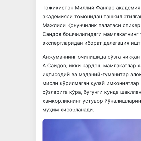
Тожикистон Миллий Фанлар академияс
академияси томонидан ташкил этилга
Мажлиси Қонунчилик палатаси спикер
Саидов бошчилигидаги мамлакатнинг 
экспертларидан иборат делегация ишт
Анжуманнинг очилишида сўзга чиққан 
А.Саидов, икки қардош мамлакатлар х
иқтисодий ва маданий-гуманитар ало
мисли кўрилмаган қулай имкониятлар 
сўзларига кўра, бугунги кунда шаклла
ҳамкорликнинг устувор йўналишларин
муҳим ҳисобланади.