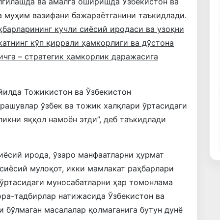
лгилашда ва амалга оширишда Ўзбекистон ва
а муҳим вазифани бажараётганини таъкидлади.
ҳбарларининг кучли сиёсий иродаси ва узоқни
катнинг кўп қиррали ҳамкорлиги ва дўстона
ичга – стратегик ҳамкорлик даражасига
йилда Тожикистон ва Ўзбекистон
чрашувлар ўзбек ва тожик халқлари ўртасидаги
икни яққол намоён этди”, деб таъкидлади
сиёсий ирода, ўзаро манфаатларни ҳурмат
сиёсий мулоқот, икки мамлакат раҳбарлари
 ўртасидаги муносабатларни ҳар томонлама
ора-тадбирлар натижасида Ўзбекистон ва
 бўлмаган масалалар қолмаганига бутун дунё