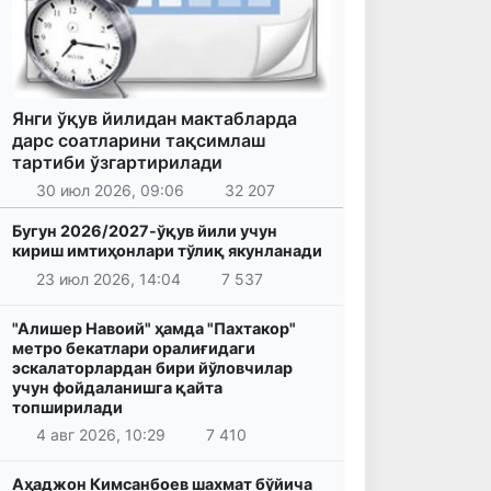
Янги ўқув йилидан мактабларда
дарс соатларини тақсимлаш
тартиби ўзгартирилади
30 июл 2026, 09:06
32 207
Бугун 2026/2027-ўқув йили учун
кириш имтиҳонлари тўлиқ якунланади
23 июл 2026, 14:04
7 537
"Алишер Навоий" ҳамда "Пахтакор"
метро бекатлари оралиғидаги
эскалаторлардан бири йўловчилар
учун фойдаланишга қайта
топширилади
4 авг 2026, 10:29
7 410
Аҳаджон Кимсанбоев шахмат бўйича