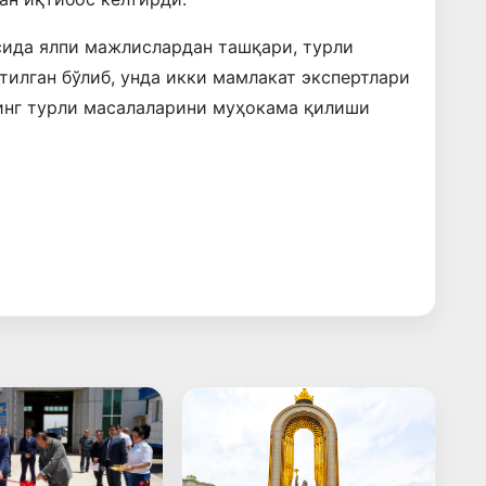
сида ялпи мажлислардан ташқари, турли
тилган бўлиб, унда икки мамлакат экспертлари
инг турли масалаларини муҳокама қилиши