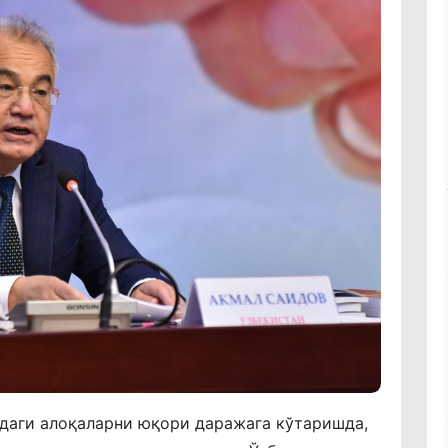
идаги алоқаларни юқори даражага кўтаришда,