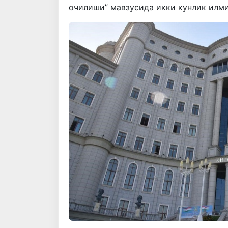
очилиши” мавзусида икки кунлик илм