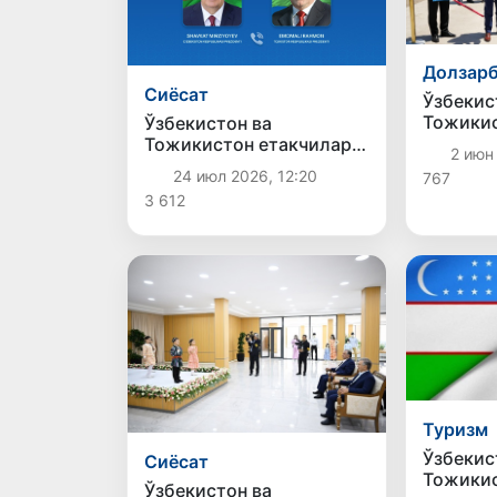
Долзар
Сиёсат
Ўзбеки
Тожики
Ўзбекистон ва
чегарас
Тожикистон етакчилари
2 июн
«Фотеҳо
телефон орқали мулоқот
24 июл 2026, 12:20
767
постида
қилдилар
3 612
тушири
Туризм
Ўзбекис
Сиёсат
Тожикис
Ўзбекистон ва