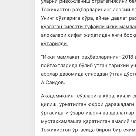
уларни ривожланиш стратегиясини бе
Тожикистон раҳбарларининг асосий в
Унинг сўзларига кўра,
айнан давлат ра
кўзлаган сиёсати туфайли икки мамла
алоқалари сифат жиҳатидан янги босқ
кўтарилди.
“Икки мамлакат раҳбарларининг 2018 
пойтахтларида бўлиб ўтган тарихий у
асрлар давомида синовдан ўтган дўстл
А.Саидов.
Академикнинг сўзларига кўра, кучли 
қилиш, ўрнатилган юқори даражадаги 
ўртасидаги ўзаро ишонч ва давлатлар
мустаҳкамлашга қаратилган амалий ч
Тожикистон ўртасида бирон-бир ечими