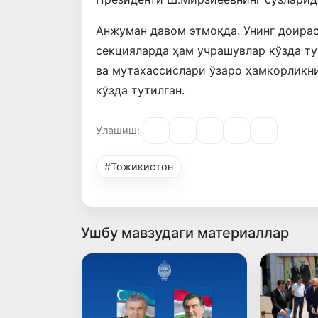
Анжуман давом этмоқда. Унинг доира
секцияларда ҳам учрашувлар кўзда ту
ва мутахассислари ўзаро ҳамкорликн
кўзда тутилган.
Улашиш:
#Тожикистон
Ушбу мавзудаги материаллар