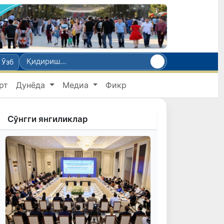
Ўзб
рт
Дунёда
Медиа
Фикр
Сўнгги янгиликлар