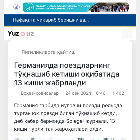
Нафақага чиқариб беришни ваъда қилган бош мутахассис ушланди
Рақобат қўмитаси биологик фаол қўшимчалар рекламаси бўйича огоҳлантирди
Yuz
uz
Маҳалла банкири: рақамлар ортидаги инсонлар тақдири
Ноқонуний онлайн-казиноларни тарғиб қилганликда гумонланаётган ўзбекистонлик блогер халқаро қидирувга берилди
Янгиликларга қайтиш
2026/2027-ўқув йили учун 11-синф битирувчиларини техникумларга қабул қилиш бошланди
Германияда поездларнинг
тўқнашиб кетиши оқибатида
13 киши жабрланди
Воқеа-ҳодисалар
24 сен 2024, 16:46
1 462
Германия ғарбида йўловчи поезди рельсда
турган юк поезди билан тўқнашиб кетди,
деб хабар бермоқда Spiegel журнали. 13
киши турли тан жароҳатлари олди.