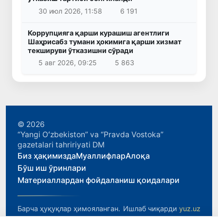
30 июл 2026, 11:58
6 191
Коррупцияга қарши курашиш агентлиги
Шаҳрисабз тумани ҳокимига қарши хизмат
текшируви ўтказишни сўради
5 авг 2026, 09:25
5 863
© 2026
“Yangi Oʻzbekiston” va “Pravda Vostoka”
gazetalari tahririyati DM
Биз ҳақимизда
Муаллифлар
Алоқа
Бўш иш ўринлари
Материаллардан фойдаланиш қоидалари
Барча ҳуқуқлар ҳимояланган.
Ишлаб чиқарди
yuz.uz