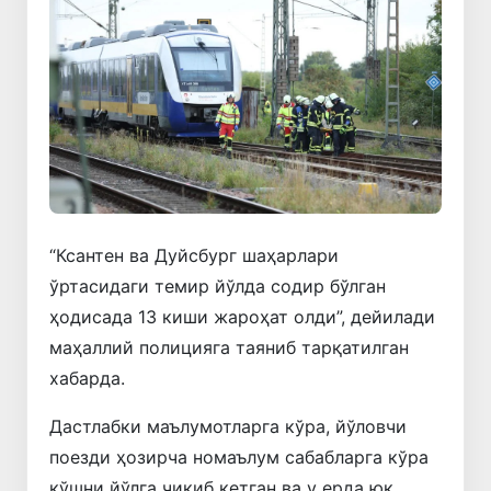
“Ксантен ва Дуйсбург шаҳарлари
ўртасидаги темир йўлда содир бўлган
ҳодисада 13 киши жароҳат олди”, дейилади
маҳаллий полицияга таяниб тарқатилган
хабарда.
Дастлабки маълумотларга кўра, йўловчи
поезди ҳозирча номаълум сабабларга кўра
қўшни йўлга чиқиб кетган ва у ерда юк