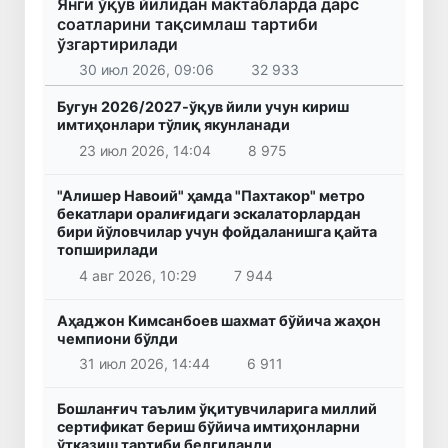
Янги ўқув йилидан мактабларда дарс
соатларини тақсимлаш тартиби
ўзгартирилади
30 июл 2026, 09:06
32 933
Бугун 2026/2027-ўқув йили учун кириш
имтиҳонлари тўлиқ якунланади
23 июл 2026, 14:04
8 975
"Алишер Навоий" ҳамда "Пахтакор" метро
бекатлари оралиғидаги эскалаторлардан
бири йўловчилар учун фойдаланишга қайта
топширилади
4 авг 2026, 10:29
7 944
Аҳаджон Кимсанбоев шахмат бўйича жаҳон
чемпиони бўлди
31 июл 2026, 14:44
6 911
Бошланғич таълим ўқитувчиларига миллий
сертификат бериш бўйича имтиҳонларни
ўтказиш тартиби белгиланди