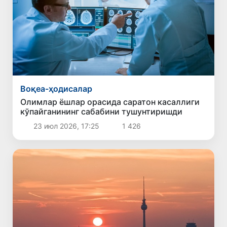
Воқеа-ҳодисалар
Олимлар ёшлар орасида саратон касаллиги
кўпайганининг сабабини тушунтиришди
23 июл 2026, 17:25
1 426