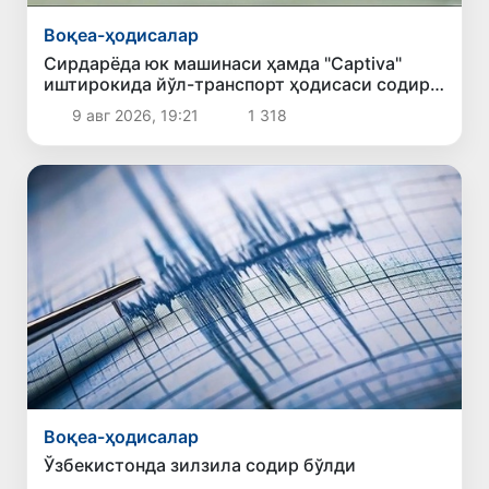
Воқеа-ҳодисалар
Сирдарёда юк машинаси ҳамда "Captiva"
иштирокида йўл-транспорт ҳодисаси содир
бўлди
9 авг 2026, 19:21
1 318
Воқеа-ҳодисалар
Ўзбекистонда зилзила содир бўлди