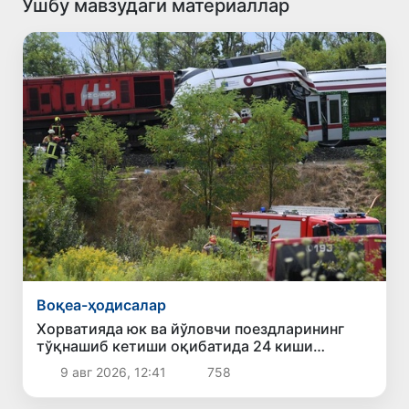
Ушбу мавзудаги материаллар
Воқеа-ҳодисалар
Хорватияда юк ва йўловчи поездларининг
тўқнашиб кетиши оқибатида 24 киши
жабрланди
9 авг 2026, 12:41
758