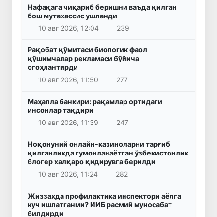
Нафақага чиқариб беришни ваъда қилган
бош мутахассис ушланди
10 авг 2026, 12:04
239
Рақобат қўмитаси биологик фаол
қўшимчалар рекламаси бўйича
огоҳлантирди
10 авг 2026, 11:50
277
Маҳалла банкири: рақамлар ортидаги
инсонлар тақдири
10 авг 2026, 11:39
247
Ноқонуний онлайн-казиноларни тарғиб
қилганликда гумонланаётган ўзбекистонлик
блогер халқаро қидирувга берилди
10 авг 2026, 11:24
282
Жиззахда профилактика инспектори аёлга
куч ишлатганми? ИИБ расмий муносабат
билдирди