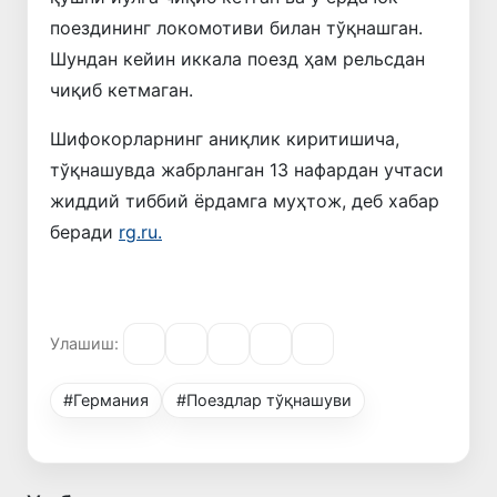
поездининг локомотиви билан тўқнашган.
Шундан кейин иккала поезд ҳам рельсдан
чиқиб кетмаган.
Шифокорларнинг аниқлик киритишича,
тўқнашувда жабрланган 13 нафардан учтаси
жиддий тиббий ёрдамга муҳтож, деб хабар
беради
rg.ru.
Улашиш:
#Германия
#Поездлар тўқнашуви