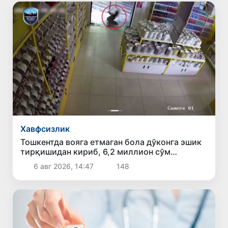
Хавфсизлик
Тошкентда вояга етмаган бола дўконга эшик
тирқишидан кириб, 6,2 миллион сўм
ўғирлади
6 авг 2026, 14:47
148