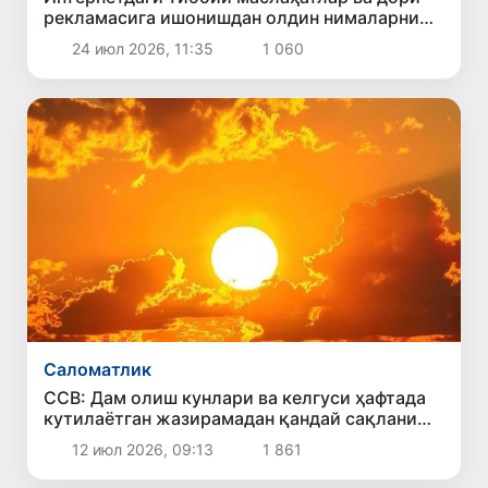
рекламасига ишонишдан олдин нималарни
билиш керак?
24 июл 2026, 11:35
1 060
Саломатлик
ССВ: Дам олиш кунлари ва келгуси ҳафтада
кутилаётган жазирамадан қандай сақланиш
керак?
12 июл 2026, 09:13
1 861