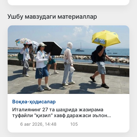
Ушбу мавзудаги материаллар
Воқеа-ҳодисалар
Италиянинг 27 та шаҳрида жазирама
туфайли "қизил" хавф даражаси эълон
қилинди
6 авг 2026, 14:48
105