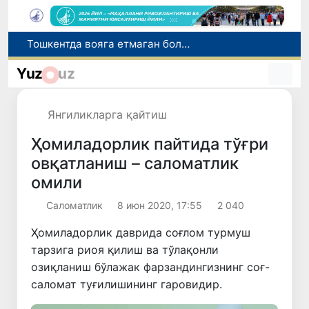
Ўзбекистонликлар соғлиқни сақлаш хизматларига ярим йилда 11 трлн сўмдан зиёд маблағ сарфлади
Нодавлат олийгоҳларга талабалар ўқишини кўчириш муддати 10 августга қадар узайтирилди
Yuz
uz
Жиззахда салоҳиятли кадрлар захираси учун саралаш жараёнлари давом этмоқда
Италиянинг 27 та шаҳрида жазирама туфайли "қизил" хавф даражаси эълон қилинди
Янгиликларга қайтиш
Тошкентда вояга етмаган бола дўконга эшик тирқишидан кириб, 6,2 миллион сўм ўғирлади
Ҳомиладорлик пайтида тўғри
овқатланиш – саломатлик
омили
Саломатлик
8 июн 2020, 17:55
2 040
Ҳомиладорлик даврида соғлом турмуш
тарзига риоя қилиш ва тўлақонли
озиқланиш бўлажак фарзандингизнинг соғ-
саломат туғилишининг гаровидир.