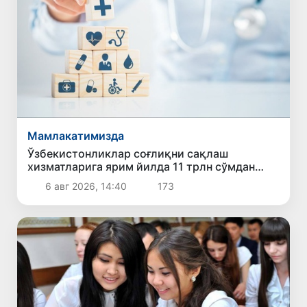
Мамлакатимизда
Ўзбекистонликлар соғлиқни сақлаш
хизматларига ярим йилда 11 трлн сўмдан
зиёд маблағ сарфлади
6 авг 2026, 14:40
173