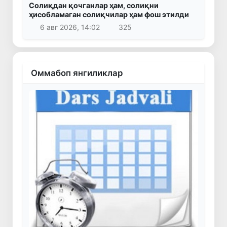
Солиқдан қочганлар ҳам, солиқни
ҳисобламаган солиқчилар ҳам фош этилди
6 авг 2026, 14:02
325
Оммабоп янгиликлар