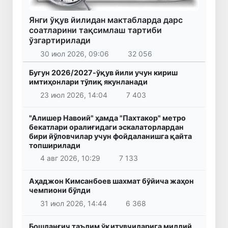
Янги ўқув йилидан мактабларда дарс
соатларини тақсимлаш тартиби
ўзгартирилади
30 июл 2026, 09:06
32 056
Бугун 2026/2027-ўқув йили учун кириш
имтиҳонлари тўлиқ якунланади
23 июл 2026, 14:04
7 403
"Алишер Навоий" ҳамда "Пахтакор" метро
бекатлари оралиғидаги эскалаторлардан
бири йўловчилар учун фойдаланишга қайта
топширилади
4 авг 2026, 10:29
7 133
Аҳаджон Кимсанбоев шахмат бўйича жаҳон
чемпиони бўлди
31 июл 2026, 14:44
6 368
Бошланғич таълим ўқитувчиларига миллий