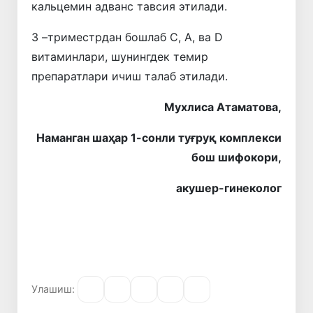
кальцемин адванс тавсия этилади.
3 –триместрдан бошлаб С, А, ва D
витаминлари, шунингдек темир
препаратлари ичиш талаб этилади.
Мухлиса Атаматова,
Наманган шаҳар 1-сонли туғруқ комплекси
бош шифокори,
акушер-гинеколог
Улашиш: