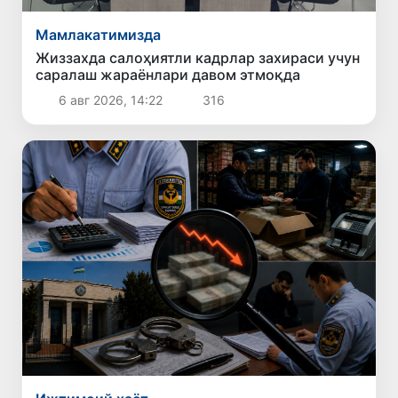
Мамлакатимизда
Жиззахда салоҳиятли кадрлар захираси учун
саралаш жараёнлари давом этмоқда
6 авг 2026, 14:22
316