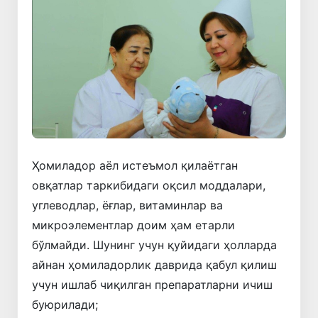
Ҳомиладор аёл истеъмол қилаётган
овқатлар таркибидаги оқсил моддалари,
углеводлар, ёғлар, витаминлар ва
микроэлементлар доим ҳам етарли
бўлмайди. Шунинг учун қуйидаги ҳолларда
айнан ҳомиладорлик даврида қабул қилиш
учун ишлаб чиқилган препаратларни ичиш
буюрилади;