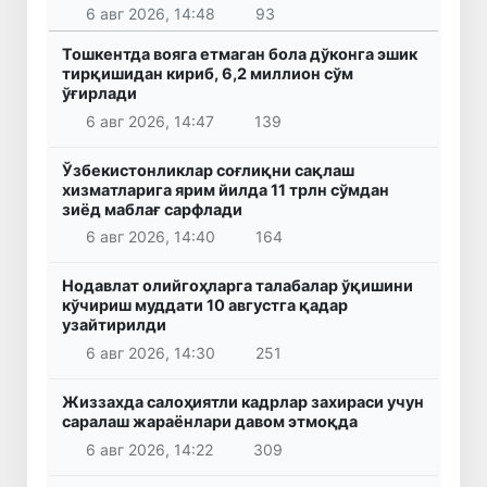
6 авг 2026, 14:48
93
Тошкентда вояга етмаган бола дўконга эшик
тирқишидан кириб, 6,2 миллион сўм
ўғирлади
6 авг 2026, 14:47
139
Ўзбекистонликлар соғлиқни сақлаш
хизматларига ярим йилда 11 трлн сўмдан
зиёд маблағ сарфлади
6 авг 2026, 14:40
164
Нодавлат олийгоҳларга талабалар ўқишини
кўчириш муддати 10 августга қадар
узайтирилди
6 авг 2026, 14:30
251
Жиззахда салоҳиятли кадрлар захираси учун
саралаш жараёнлари давом этмоқда
6 авг 2026, 14:22
309