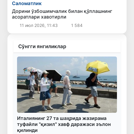
Саломатлик
Дорини ўзбошимчалик билан қўллашнинг
асоратлари хавотирли
11 июл 2026, 11:43
1 584
Сўнгги янгиликлар
Италиянинг 27 та шаҳрида жазирама
туфайли "қизил" хавф даражаси эълон
қилинди