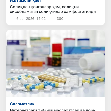
Ижтимоий ҳаёт
Солиқдан қочганлар ҳам, солиқни
ҳисобламаган солиқчилар ҳам фош этилди
6 авг 2026, 14:02
380
Саломатлик
Интернетдаги тиббий маслаҳатлар ва дори