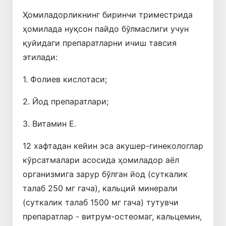
Ҳомиладорликнинг биринчи триместрида
ҳомилада нуқсон пайдо бўлмаслиги учун
қуйидаги препаратларни ичиш тавсия
этилади:
1. Фолиев кислотаси;
2. Йод препаратлари;
3. Витамин Е.
12 хафтадан кейин эса акушер-гинекологлар
кўрсатмалари асосида ҳомиладор аёл
организмига зарур бўлган йод (суткалик
талаб 250 мг гача), кальций минерали
(суткалик талаб 1500 мг гача) тутувчи
препаратлар - витрум-остеомаг, кальцемин,