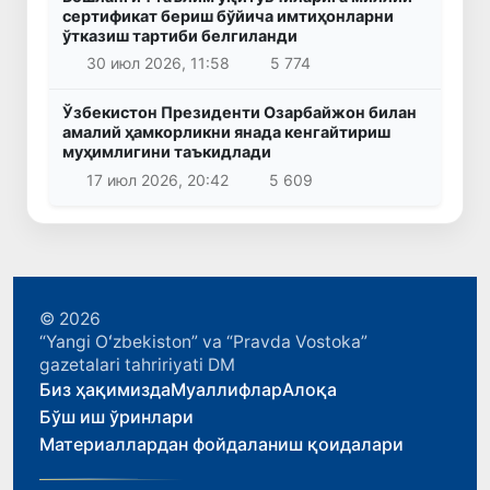
сертификат бериш бўйича имтиҳонларни
ўтказиш тартиби белгиланди
30 июл 2026, 11:58
5 774
Ўзбекистон Президенти Озарбайжон билан
амалий ҳамкорликни янада кенгайтириш
муҳимлигини таъкидлади
17 июл 2026, 20:42
5 609
© 2026
“Yangi Oʻzbekiston” va “Pravda Vostoka”
gazetalari tahririyati DM
Биз ҳақимизда
Муаллифлар
Алоқа
Бўш иш ўринлари
Материаллардан фойдаланиш қоидалари