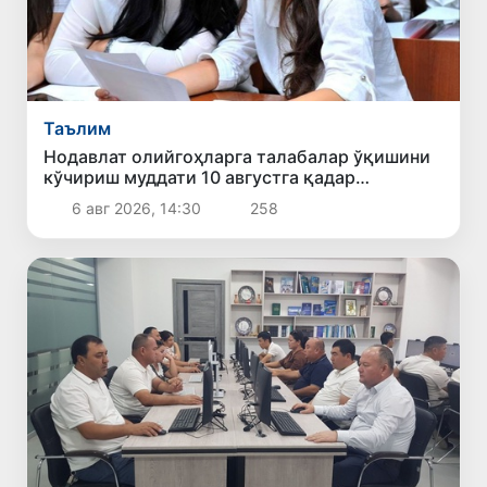
Таълим
Нодавлат олийгоҳларга талабалар ўқишини
кўчириш муддати 10 августга қадар
узайтирилди
6 авг 2026, 14:30
258