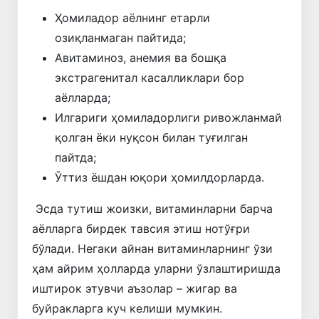
Ҳомиладор аёлнинг етарли
озиқланмаган пайтида;
Авитаминоз, анемия ва бошқа
экстрагенитал касалликлари бор
аёлларда;
Илгариги ҳомиладорлиги ривожланмай
қолган ёки нуқсон билан туғилган
пайтда;
Ўттиз ёшдан юқори ҳомилдорларда.
Эсда тутиш жоизки, витаминларни барча
аёлларга бирдек тавсия этиш нотўғри
бўлади. Негаки айнан витаминларнинг ўзи
ҳам айрим ҳолларда уларни ўзлаштиришда
иштирок этувчи аъзолар – жигар ва
буйракларга куч келиши мумкин.