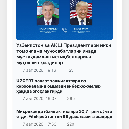
Ўзбекистон ва АҚШ Президентлари икки
томонлама муносабатларни янада
мустаҳкамлаш истиқболларини
муҳокама қилдилар
7 авг 2026, 19:16
125
UZCERT давлат ташкилотлари ва
корхоналарни оммавий киберҳужумлар
ҳақида огоҳлантирди
7 авг 2026, 18:07
385
Микрокредитбанк активлари 30,7 трлн сўмга
етди, Fitch рейтингни BB даражасига оширди
7 авг 2026, 17:53
220