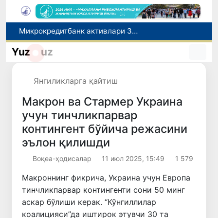
Малайзия Марказий Осиёда тиббий туризм йўналиши сифатидаги мавқеини мустаҳкамламоқда
Польшадаги элчихона кўмагида она ва бола Ватанга қайтарилди
Yuz
uz
Наманган шаҳрининг собиқ ҳокими Анвар Отаходжаевга нисбатан 11 йилга озодликдан маҳрум қилиш жазоси тайинланди
UZCERT давлат ташкилотлари ва корхоналарни оммавий киберҳужумлар ҳақида огоҳлантирди
Янгиликларга қайтиш
Микрокредитбанк активлари 30,7 трлн сўмга етди, Fitch рейтингни BB даражасига оширди
Макрон ва Стармер Украина
учун тинчликпарвар
контингент бўйича режасини
эълон қилишди
Воқеа-ҳодисалар
11 июл 2025, 15:49
1 579
Макроннинг фикрича, Украина учун Европа
тинчликпарвар контингенти сони 50 минг
аскар бўлиши керак. “Кўнгиллилар
коалицияси”да иштирок этувчи 30 та