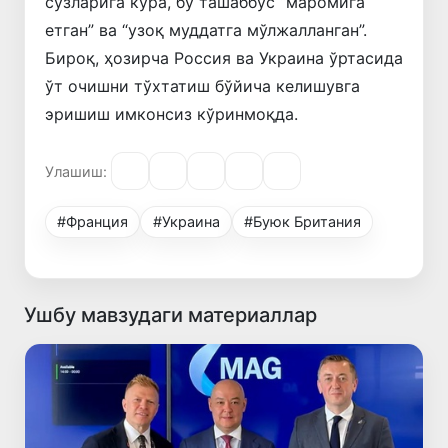
сўзларига кўра, бу ташаббус “маромига
етган” ва “узоқ муддатга мўлжалланган”.
Бироқ, ҳозирча Россия ва Украина ўртасида
ўт очишни тўхтатиш бўйича келишувга
эришиш имконсиз кўринмоқда.
Улашиш:
#Франция
#Украина
#Буюк Британия
Ушбу мавзудаги материаллар