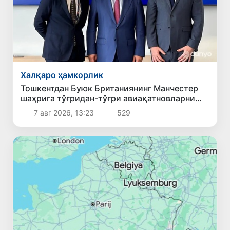
Халқаро ҳамкорлик
Тошкентдан Буюк Британиянинг Манчестер
шаҳрига тўғридан-тўғри авиақатновларни
йўлга қўйиш масаласи кўриб чиқилмоқда
7 авг 2026, 13:23
529