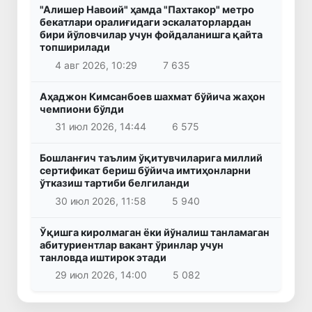
"Алишер Навоий" ҳамда "Пахтакор" метро
бекатлари оралиғидаги эскалаторлардан
бири йўловчилар учун фойдаланишга қайта
топширилади
4 авг 2026, 10:29
7 635
Аҳаджон Кимсанбоев шахмат бўйича жаҳон
чемпиони бўлди
31 июл 2026, 14:44
6 575
Бошланғич таълим ўқитувчиларига миллий
сертификат бериш бўйича имтиҳонларни
ўтказиш тартиби белгиланди
30 июл 2026, 11:58
5 940
Ўқишга киролмаган ёки йўналиш танламаган
абитуриентлар вакант ўринлар учун
танловда иштирок этади
29 июл 2026, 14:00
5 082