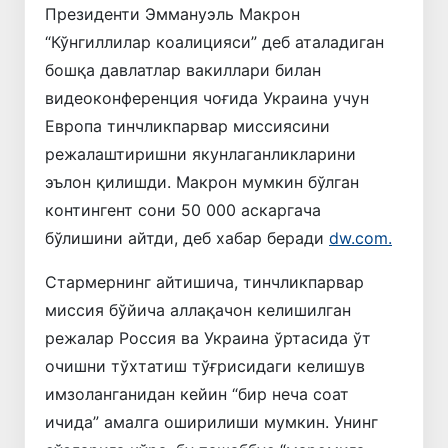
Президенти Эммануэль Макрон
“Кўнгиллилар коалицияси” деб аталадиган
бошқа давлатлар вакиллари билан
видеоконференция чоғида Украина учун
Европа тинчликпарвар миссиясини
режалаштиришни якунлаганликларини
эълон қилишди. Макрон мумкин бўлган
контингент сони 50 000 аскаргача
бўлишини айтди, деб хабар беради
dw.com.
Стармернинг айтишича, тинчликпарвар
миссия бўйича аллақачон келишилган
режалар Россия ва Украина ўртасида ўт
очишни тўхтатиш тўғрисидаги келишув
имзоланганидан кейин “бир неча соат
ичида” амалга оширилиши мумкин. Унинг