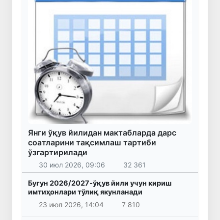
Янги ўқув йилидан мактабларда дарс
соатларини тақсимлаш тартиби
ўзгартирилади
30 июл 2026, 09:06
32 361
Бугун 2026/2027-ўқув йили учун кириш
имтиҳонлари тўлиқ якунланади
23 июл 2026, 14:04
7 810