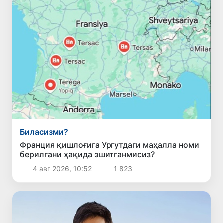
Биласизми?
Франция қишлоғига Ургутдаги маҳалла номи
берилгани ҳақида эшитганмисиз?
4 авг 2026, 10:52
1 823