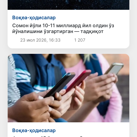
Воқеа-ҳодисалар
Сомон йўли 10-11 миллиард йил олдин ўз
йўналишини ўзгартирган — тадқиқот
23 июл 2026, 16:33
1 207
Воқеа-ҳодисалар