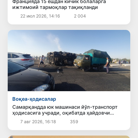
Францияда 15 ёшдан кичик болаларга
ижтимоий тармоқлар тақиқланди
22 июл 2026, 14:16
2 004
Воқеа-ҳодисалар
Самарқандда юк машинаси йўл-транспорт
ҳодисасига учради, оқибатда ҳайдовчи
ҳалок бўлди
7 авг 2026, 16:18
359