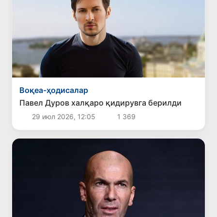
Воқеа-ҳодисалар
Павел Дуров халқаро қидирувга берилди
29 июл 2026, 12:05
1 369