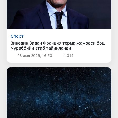
Спорт
Зинедин Зидан Франция терма жамоаси бош
мураббийи этиб тайинланди
28 июл 2026, 16:53
1 314