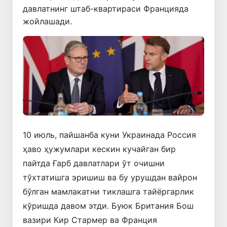
давлатнинг штаб-квартираси Францияда
жойлашади.
10 июль, пайшанба куни Украинада Россия
ҳаво ҳужумлари кескин кучайган бир
пайтда Ғарб давлатлари ўт очишни
тўхтатишга эришиш ва бу урушдан вайрон
бўлган мамлакатни тиклашга тайёргарлик
кўришда давом этди. Буюк Британия Бош
вазири Кир Стармер ва Франция