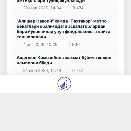
имтиҳонлари тўлиқ якунланади
23 июл 2026, 14:04
8 474
"Алишер Навоий" ҳамда "Пахтакор" метро
бекатлари оралиғидаги эскалаторлардан
бири йўловчилар учун фойдаланишга қайта
топширилади
4 авг 2026, 10:29
7 836
Аҳаджон Кимсанбоев шахмат бўйича жаҳон
чемпиони бўлди
31 июл 2026, 14:44
6 777
Бошланғич таълим ўқитувчиларига миллий
сертификат бериш бўйича имтиҳонларни
ўтказиш тартиби белгиланди
30 июл 2026, 11:58
6 095
Коррупцияга қарши курашиш агентлиги
Шаҳрисабз тумани ҳокимига қарши хизмат
текшируви ўтказишни сўради