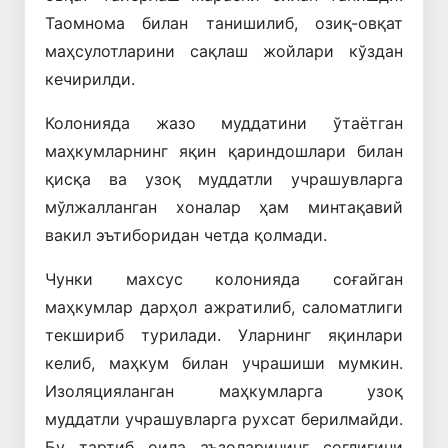
Таомнома билан танишилиб, озиқ-овқат
маҳсулотларини сақлаш жойлари кўздан
кечирилди.
Колонияда жазо муддатини ўтаётган
маҳкумларнинг яқин қариндошлари билан
қисқа ва узоқ муддатли учрашувларга
мўлжалланган хоналар ҳам минтақавий
вакил эътиборидан четда қолмади.
Чунки махсус колонияда соғайган
маҳкумлар дарҳол ажратилиб, саломатлиги
текшириб турилади. Уларнинг яқинлари
келиб, маҳкум билан учрашиши мумкин.
Изоляцияланган маҳкумларга узоқ
муддатли учрашувларга рухсат берилмайди.
Бу тартиб оила аъзоларининг соғлиғини