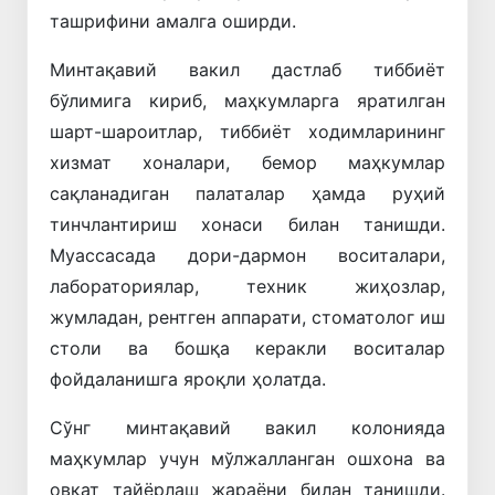
ташрифини амалга оширди.
Минтақавий вакил дастлаб тиббиёт
бўлимига кириб, маҳкумларга яратилган
шарт-шароитлар, тиббиёт ходимларининг
хизмат хоналари, бемор маҳкумлар
сақланадиган палаталар ҳамда руҳий
тинчлантириш хонаси билан танишди.
Муассасада дори-дармон воситалари,
лабораториялар, техник жиҳозлар,
жумладан, рентген аппарати, стоматолог иш
столи ва бошқа керакли воситалар
фойдаланишга яроқли ҳолатда.
Сўнг минтақавий вакил колонияда
маҳкумлар учун мўлжалланган ошхона ва
овқат тайёрлаш жараёни билан танишди.