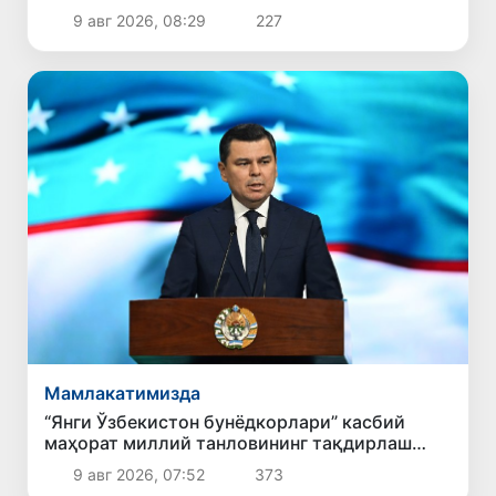
9 авг 2026, 08:29
227
Мамлакатимизда
“Янги Ўзбекистон бунёдкорлари” касбий
маҳорат миллий танловининг тақдирлаш
маросими бўлиб ўтди
9 авг 2026, 07:52
373