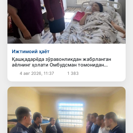
Ижтимоий ҳаёт
Қашқадарёда зўравонликдан жабрланган
аёлнинг ҳолати Омбудсман томонидан
ўрганилди
4 авг 2026, 11:37
1 383