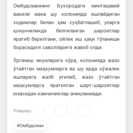
Омбудсманнинг Бухородаги минтақавий
вакили мана шу колонияда ишлайдиган
ходимлар билан ҳам суҳбатлашиб, уларга
қонунчиликда белгиланган шароитлар
яратиб берилгани, ойлик иш ҳақи тўланиши
борасидаги саволларига жавоб олди.
Ўрганиш якунларига кўра, колонияда жазо
ўтаётган маҳкумларга ва шу ерда хўжалик
ишларига жалб этилиб, жазо ўтаётган
маҳкумларга яратилган шарт-шароитлар
юзасидан камчиликлар аниқланмади.
Улашиш:
#Омбудсман