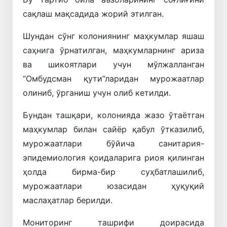
сақлаш мақсадида жорий этилган.
Шундан сўнг колониянинг маҳкумлар яшаш
саҳнига ўрнатилган, маҳкумларнинг ариза
ва шикоятлари учун мўлжалланган
“Омбудсман қути”
ларидан
мурожаатлар
олиниб, ўрганиш учун олиб кетилди.
Бундан ташқари, колонияда жазо ўтаётган
маҳкумлар билан сайёр қабул ўтказилиб,
мурожаатлари бўйича санитария-
эпидемиология қоидаларига риоя қилинган
ҳолда
бирма
-бир суҳбатлашилиб,
мурожаатлари юзасидан ҳуқуқий
маслаҳатлар берилди.
Мониторинг ташрифи доирасида