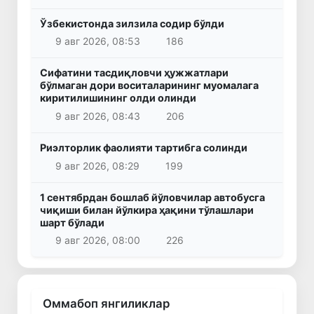
Ўзбекистонда зилзила содир бўлди
9 авг 2026, 08:53
186
Сифатини тасдиқловчи ҳужжатлари
бўлмаган дори воситаларининг муомалага
киритилишининг олди олинди
9 авг 2026, 08:43
206
Риэлторлик фаолияти тартибга солинди
9 авг 2026, 08:29
199
1 сентябрдан бошлаб йўловчилар автобусга
чиқиши билан йўлкира ҳақини тўлашлари
шарт бўлади
9 авг 2026, 08:00
226
Оммабоп янгиликлар