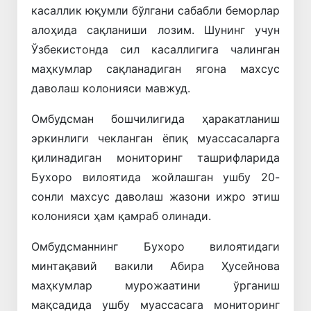
касаллик юқумли бўлгани сабабли беморлар
алоҳида сақланиши лозим. Шунинг учун
Ўзбекистонда сил касаллигига чалинган
маҳкумлар сақланадиган ягона махсус
даволаш колонияси мавжуд.
Омбудсман бошчилигида ҳаракатланиш
эркинлиги чекланган ёпиқ муассасаларга
қилинадиган мониторинг ташрифларида
Бухоро вилоятида жойлашган ушбу 20-
сонли махсус даволаш жазони ижро этиш
колонияси ҳам қамраб олинади.
Омбудсманнинг Бухоро вилоятидаги
минтақавий вакили Абира
Ҳусейнова
маҳкумлар мурожаатини ўрганиш
мақсадида ушбу муассасага мониторинг