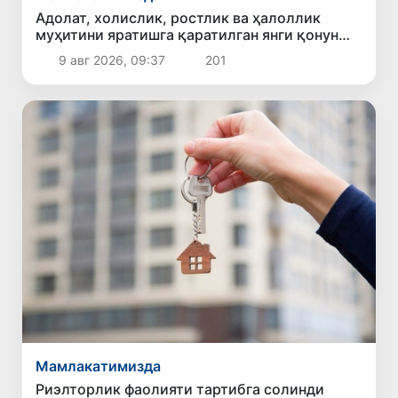
Адолат, холислик, ростлик ва ҳалоллик
муҳитини яратишга қаратилган янги қонун
тафсилоти
9 авг 2026, 09:37
201
Мамлакатимизда
Риэлторлик фаолияти тартибга солинди