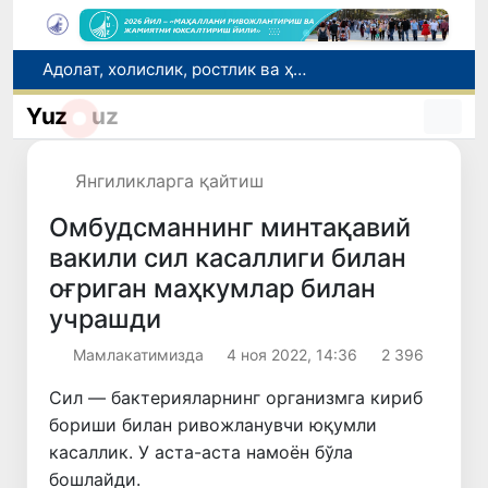
Адолат, холислик, ростлик ва ҳалоллик муҳитини яратишга қаратилган янги қонун тафсилоти
Ўзбекистонда зилзила содир бўлди
Yuz
uz
Сифатини тасдиқловчи ҳужжатлари бўлмаган дори воситаларининг муомалага киритилишининг олди олинди
Риэлторлик фаолияти тартибга солинди
Янгиликларга қайтиш
“Мен таниган Ўзбекистон!”
Омбудсманнинг минтақавий
вакили сил касаллиги билан
оғриган маҳкумлар билан
учрашди
Мамлакатимизда
4 ноя 2022, 14:36
2 396
Сил — бактерияларнинг организмга кириб
бориши билан ривожланувчи юқумли
касаллик. У аста-аста намоён бўла
бошлайди.