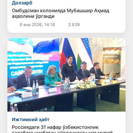
Долзарб
Омбудсман колонияда Мубашшир Аҳмад
аҳволини ўрганди
9 янв 2026, 14:18
2 839
Ижтимоий ҳаёт
Россиядаги 31 нафар ўзбекистонлик
талабага нисбатан қўлланилган маъмурий