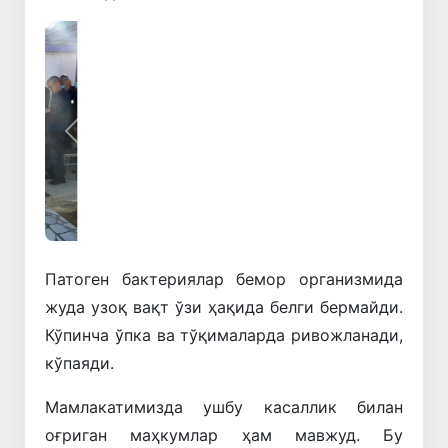
Олдинги
Кейинги
Патоген бактериялар бемор организмида
жуда узоқ вақт ўзи ҳақида белги бермайди.
Кўпинча ўпка ва тўқималарда ривожланади,
кўпаяди.
Мамлакатимизда ушбу касаллик билан
оғриган маҳкумлар ҳам мавжуд. Бу