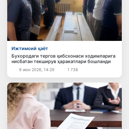
Ижтимоий ҳаёт
Бухородаги тергов ҳибсхонаси ходимларига
нисбатан текширув ҳаракатлари бошланди
9 июн 2026, 14:29
1 738