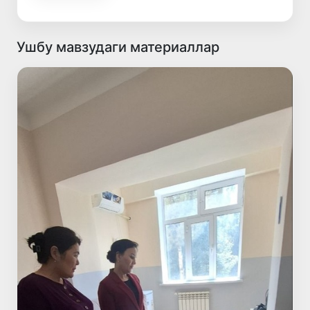
Ушбу мавзудаги материаллар