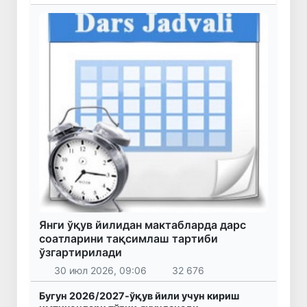
Янги ўқув йилидан мактабларда дарс
соатларини тақсимлаш тартиби
ўзгартирилади
30 июл 2026, 09:06
32 676
Бугун 2026/2027-ўқув йили учун кириш