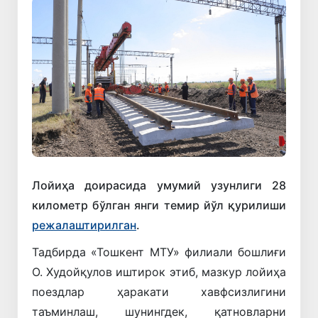
Лойиҳа доирасида умумий узунлиги 28
километр бўлган янги темир йўл қурилиши
режалаштирилган
.
Тадбирда «Тошкент МТУ» филиали бошлиғи
О. Худойқулов иштирок этиб, мазкур лойиҳа
поездлар ҳаракати хавфсизлигини
таъминлаш, шунингдек, қатновларни