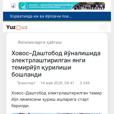
Бозор хизматларининг 40 фоиздан ортиғи пойтахт ҳиссасига тўғри келмоқда
“Мен таниган Ўзбекистон!”
Yuz
uz
Адолат, холислик, ростлик ва ҳалоллик муҳитини яратишга қаратилган янги қонун тафсилоти
Сирдарёда юк машинаси ҳамда "Captiva" иштирокида йўл-транспорт ҳодисаси содир бўлди
Янгиликларга қайтиш
Хорватияда юк ва йўловчи поездларининг тўқнашиб кетиши оқибатида 24 киши жабрланди
Ховос–Даштобод йўналишида
электрлаштирилган янги
темирйўл қурилиши
бошланди
Транспорт
14 май 2026, 09:41
3 249
Ховос–Даштобод электрлаштирилган темир
йўл линиясини қуриш ишларига старт
берилди.