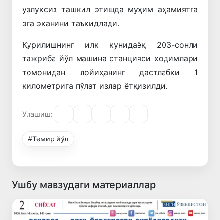
узлуксиз ташкил этишда муҳим аҳамиятга
эга эканини таъкидлади.
Қурилишнинг илк кунидаёқ 203-сонли
тажриба йўл машина станцияси ходимлари
томонидан лойиҳанинг дастлабки 1
километрига пўлат излар ётқизилди.
Улашиш:
#Темир йўл
Ушбу мавзудаги материаллар