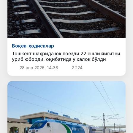
Воқеа-ҳодисалар
Тошкент шаҳрида юк поезди 22 ёшли йигитни
уриб юборди, оқибатида у ҳалок бўлди
28 апр 2026, 14:38
2 224