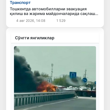
Транспорт
Тошкентда автомобилларни эвакуация
қилиш ва жарима майдончаларида сақлаш
учун тўловларнинг энг юқори миқдори
4 авг 2026, 14:08
1 529
белгиланмоқда
Сўнгги янгиликлар