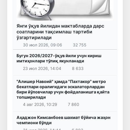
Янги ўқув йилидан мактабларда дарс
соатларини тақсимлаш тартиби
ўзгартирилади
30 июл 2026, 09:06
32 755
Бугун 2026/2027-ўқув йили учун кириш
имтиҳонлари тўлиқ якунланади
23 июл 2026, 14:04
8 633
"Алишер Навоий" ҳамда "Пахтакор" метро
бекатлари оралиғидаги эскалаторлардан
бири йўловчилар учун фойдаланишга қайта
топширилади
4 авг 2026, 10:29
7 860
Аҳаджон Кимсанбоев шахмат бўйича жаҳон
чемпиони бўлди