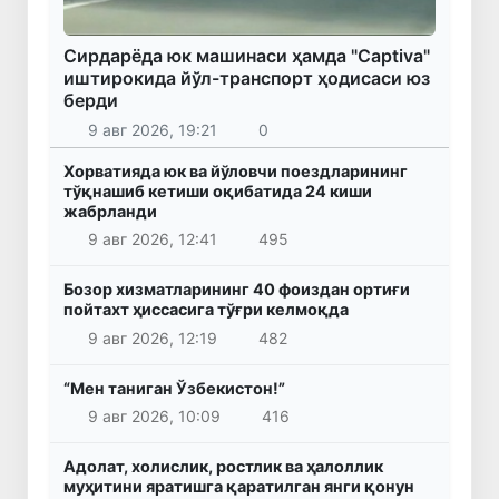
Сирдарёда юк машинаси ҳамда "Captiva"
иштирокида йўл-транспорт ҳодисаси юз
берди
9 авг 2026, 19:21
0
Хорватияда юк ва йўловчи поездларининг
тўқнашиб кетиши оқибатида 24 киши
жабрланди
9 авг 2026, 12:41
495
Бозор хизматларининг 40 фоиздан ортиғи
пойтахт ҳиссасига тўғри келмоқда
9 авг 2026, 12:19
482
“Мен таниган Ўзбекистон!”
9 авг 2026, 10:09
416
Адолат, холислик, ростлик ва ҳалоллик
муҳитини яратишга қаратилган янги қонун