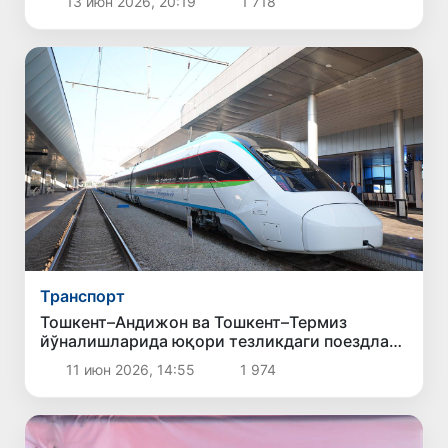
13 июн 2026, 20:19
1 718
Транспорт
Тошкент–Андижон ва Тошкент–Термиз
йўналишларида юқори тезликдаги поездлар
ҳаракати йўлга қўйилади
11 июн 2026, 14:55
1 974