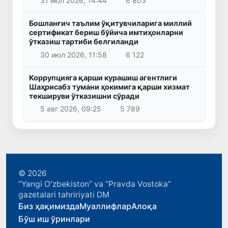
31 июл 2026, 14:44
6 803
Бошланғич таълим ўқитувчиларига миллий
сертификат бериш бўйича имтиҳонларни
ўтказиш тартиби белгиланди
30 июл 2026, 11:58
6 122
Коррупцияга қарши курашиш агентлиги
Шаҳрисабз тумани ҳокимига қарши хизмат
текшируви ўтказишни сўради
5 авг 2026, 09:25
5 789
© 2026
“Yangi Oʻzbekiston” va “Pravda Vostoka”
gazetalari tahririyati DM
Биз ҳақимизда
Муаллифлар
Алоқа
Бўш иш ўринлари