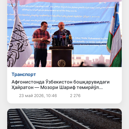
Транспорт
Афғонистонда Ўзбекистон бошқарувидаги
Ҳайратон — Мозори Шариф темирйўл
линиясида янги қуруқлик порти очилди
23 май 2026, 10:46
2 276