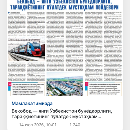
Мамлакатимизда
Бекобод — янги Ўзбекистон бунёдкорлиги,
тараққиётининг пўлатдек мустаҳкам
пойдевори
14 июл 2026, 10:01
1 240