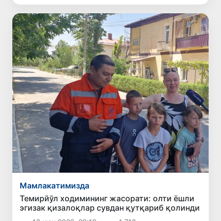
Мамлакатимизда
Темирйўл ходимининг жасорати: олти ёшли
эгизак қизалоқлар сувдан қутқариб қолинди