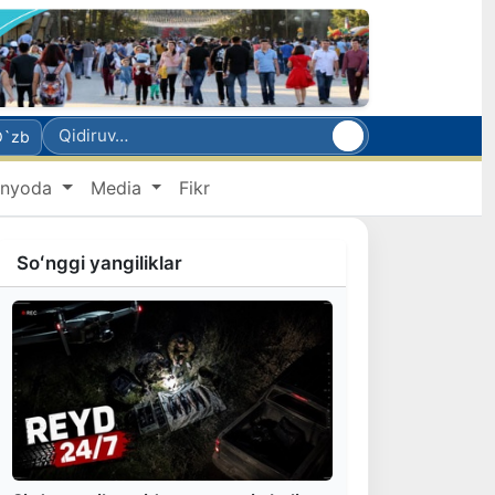
O`zb
nyoda
Media
Fikr
Soʻnggi yangiliklar