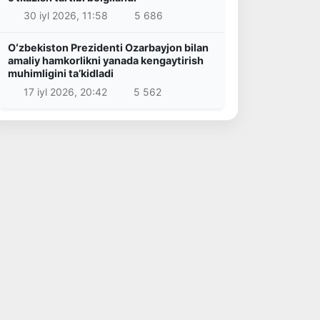
30 iyl 2026, 11:58
5 686
Oʻzbekiston Prezidenti Ozarbayjon bilan
amaliy hamkorlikni yanada kengaytirish
muhimligini taʼkidladi
17 iyl 2026, 20:42
5 562