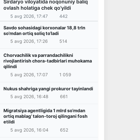
Sirdaryo viloyatida noqonuniy baliq
ovlash holatiga chek qo'yildi
5 avg 2026, 17:47
442
Savdo sohasidagi korxonalar 18,8 trln
so‘mdan ortiq soliq to‘ladi
5 avg 2026, 17:26
514
Chorvachilik va parrandachilikni
rivojlantirish chora-tadbirlari muhokama
qilindi
5 avg 2026, 17:07
1 059
Nukus shahriga yangi prokuror tayinlandi
5 avg 2026, 16:48
661
Migratsiya agentligida 1 mlrd so‘mdan
ortiq mablag‘ talon-toroj qilingani fosh
etildi
5 avg 2026, 16:04
652