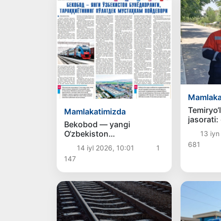
Mamlaka
Temiryo‘
Mamlakatimizda
jasorati:
Bekobod — yangi
qizaloql
O‘zbekiston
13 iyn
qutqarib
bunyodkorligi,
681
14 iyl 2026, 10:01
1
taraqqiyotining po‘latdek
147
mustahkam poydevori