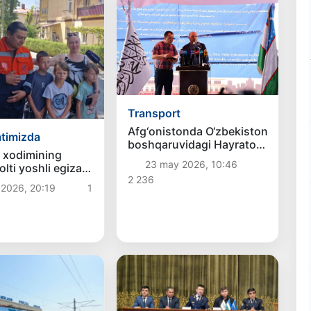
Transport
Afg‘onistonda O‘zbekiston
timizda
boshqaruvidagi Hayraton
l xodimining
— Mozori Sharif temiryo‘l
23 may 2026, 10:46
 olti yoshli egizak
liniyasida yangi quruqlik
2 236
ar suvdan
porti ochildi
 2026, 20:19
1
 qolindi