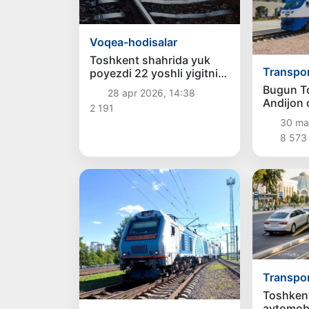
Voqea-hodisalar
Toshkent shahrida yuk
Transpo
poyezdi 22 yoshli yigitni
urib yubordi, oqibatida u
Bugun T
28 apr 2026, 14:38
halok bo‘ldi
Andijon 
2 191
poyezdla
30 mar
bekor qil
8 573
Transpo
Toshken
avtomobi