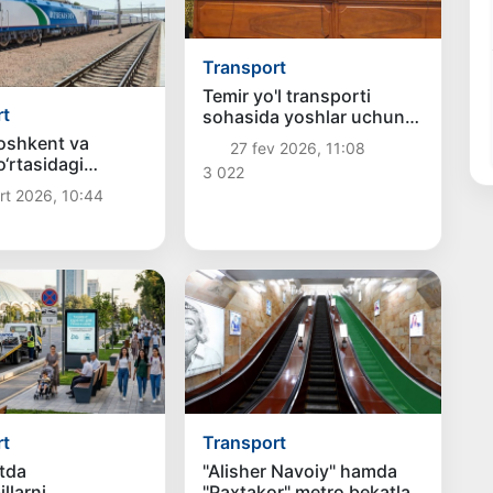
Transport
Temir yo'l transporti
rt
sohasida yoshlar uchun
yangi imkoniyatlar
oshkent va
27 fev 2026, 11:08
muhokama qilindi
o‘rtasidagi
3 022
r qatnovlari
t 2026, 10:44
inadi
rt
Transport
tda
"Alisher Navoiy" hamda
llarni
"Paxtakor" metro bekatlari