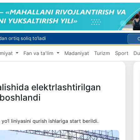
n ortiq soliq to‘ladi
miyat
Fan va ta'lim
Madaniyat
Turizm
Sport
Du
Migratsiya agentligida 1 mlrd so‘mdan ortiq mablag‘ talon-toroj qilingani fosh etildi
Chet tilini bilish darajasini aniqlash bo‘yicha malaka imtihonlari o‘tkaziladi
holatiga chek qo'yildi
shida elektrlashtirilgan
i boshlandi
‘l liniyasini qurish ishlariga start berildi.