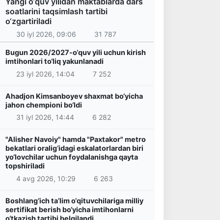
Yangi o‘quv yilidan maktablarda dars
soatlarini taqsimlash tartibi
o‘zgartiriladi
30 iyl 2026, 09:06
31 787
Bugun 2026/2027-o‘quv yili uchun kirish
imtihonlari to‘liq yakunlanadi
23 iyl 2026, 14:04
7 252
Ahadjon Kimsanboyev shaxmat bo‘yicha
jahon chempioni bo‘ldi
31 iyl 2026, 14:44
6 282
"Alisher Navoiy" hamda "Paxtakor" metro
bekatlari oralig‘idagi eskalatorlardan biri
yo‘lovchilar uchun foydalanishga qayta
topshiriladi
4 avg 2026, 10:29
6 263
Boshlang‘ich ta’lim o‘qituvchilariga milliy
sertifikat berish bo‘yicha imtihonlarni
o‘tkazish tartibi belgilandi