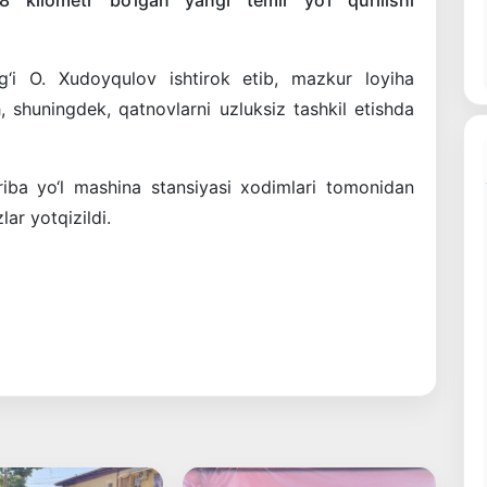
 kilometr bo‘lgan yangi temir yo‘l qurilishi
ig‘i O. Xudoyqulov ishtirok etib, mazkur loyiha
h, shuningdek, qatnovlarni uzluksiz tashkil etishda
jriba yo‘l mashina stansiyasi xodimlari tomonidan
lar yotqizildi.