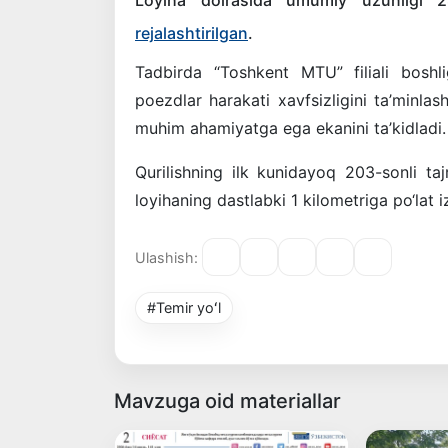
Loyiha doirasida umumiy uzunligi 28
rejalashtirilgan
.
Tadbirda “Toshkent MTU” filiali boshl
poezdlar harakati xavfsizligini ta’minlas
muhim ahamiyatga ega ekanini ta’kidladi.
Qurilishning ilk kunidayoq 203-sonli ta
loyihaning dastlabki 1 kilometriga po‘lat iz
Ulashish:
#Temir yoʻl
Mavzuga oid materiallar