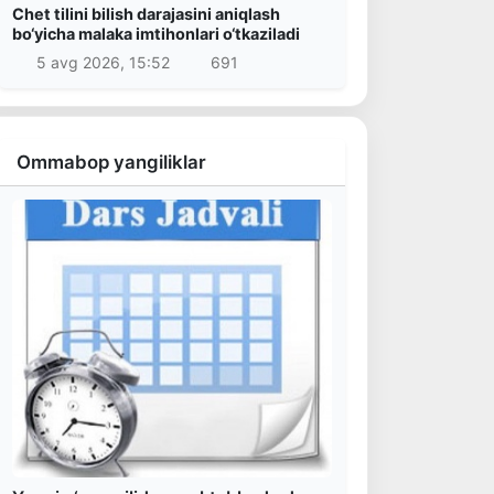
Chet tilini bilish darajasini aniqlash
bo‘yicha malaka imtihonlari o‘tkaziladi
5 avg 2026, 15:52
691
Ommabop yangiliklar