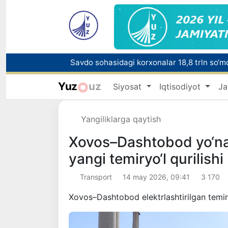
Savdo sohasidagi korxonalar 18,8 trln so‘mda
Nukus shahriga yangi prokuror tayinlandi
Yuz
uz
Siyosat
Iqtisodiyot
Ja
Yangiliklarga qaytish
Sirdaryo viloyatida noqonuniy baliq ovlash 
Xovos–Dashtobod yo‘nali
yangi temiryo‘l qurilish
Transport
14 may 2026, 09:41
3 170
Xovos–Dashtobod elektrlashtirilgan temir yo