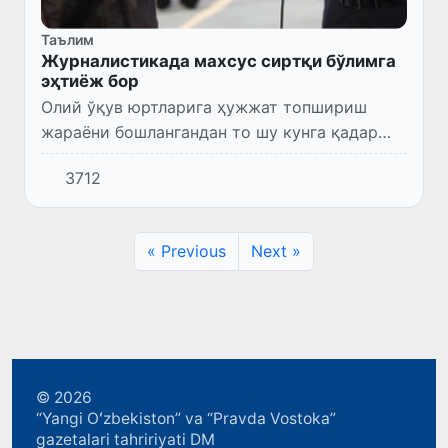
Таълим
Журналистикада махсус сиртқи бўлимга
эҳтиёж бор
Олий ўқув юртларига ҳужжат топшириш
жараёни бошлангандан то шу кунга қадар
ҳузуримизга 10 дан ортиқ таниқли
3712
журналист ташриф буюрди.
« Previous
Next »
© 2026
“Yangi Oʻzbekiston” va “Pravda Vostoka”
gazetalari tahririyati DM