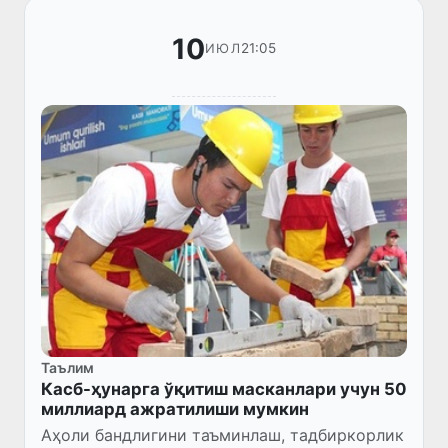
10
21:05
ИЮЛ
Таълим
Касб-ҳунарга ўқитиш масканлари учун 50
миллиард ажратилиши мумкин
Аҳоли бандлигини таъминлаш, тадбиркорлик