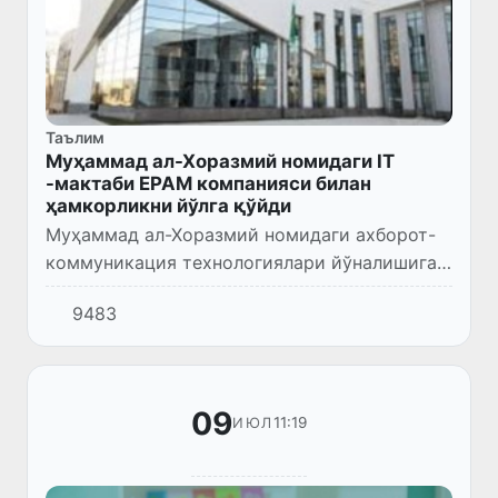
Таълим
Муҳаммад ал-Хоразмий номидаги IT
-мактаби EPAM компанияси билан
ҳамкорликни йўлга қўйди
Муҳаммад ал-Хоразмий номидаги ахборот-
коммуникация технологиялари йўналишига
оид фанларни чуқурлаштириб ўқитишга
9483
ихтисослаштирилган мактаб жаҳонга
машҳур EPAM Systems компанияси би...
09
11:19
ИЮЛ