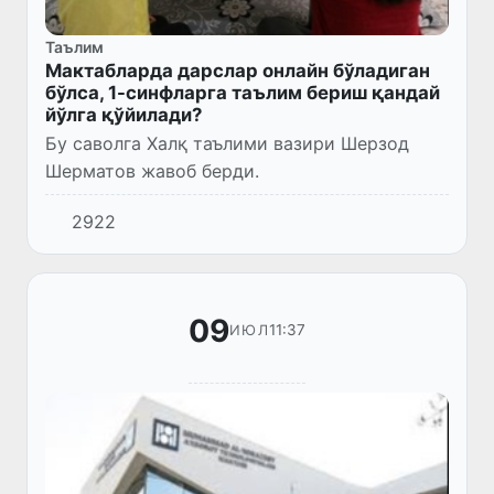
Таълим
Мактабларда дарслар онлайн бўладиган
бўлса, 1-синфларга таълим бериш қандай
йўлга қўйилади?
Бу саволга Халқ таълими вазири Шерзод
Шерматов жавоб берди.
2922
09
11:37
ИЮЛ