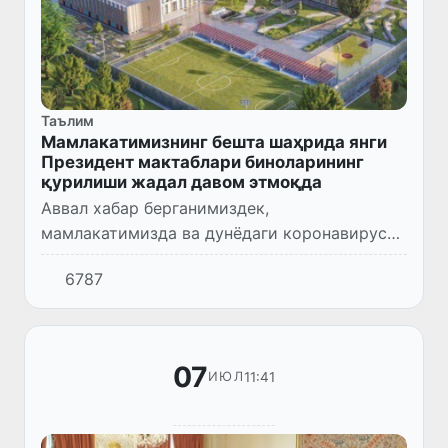
Таълим
Мамлакатимизнинг бешта шаҳрида янги
Президент мактаблари биноларининг
қурилиши жадал давом этмоқда
Aввал хабар берганимиздек,
мамлакатимизда ва дунёдаги коронавирус
пандемияси билан боғлиқ вазият ҳамда ёш
6787
авлодни соғлиғини ҳимоя қилиш мақсадида
Президент мактабларига ўқувчилар қ...
07
11:41
ИЮЛ