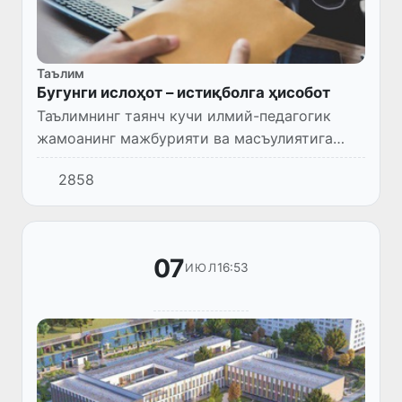
Таълим
Бугунги ислоҳот – истиқболга ҳисобот
Таълимнинг таянч кучи илмий-педагогик
жамоанинг мажбурияти ва масъулиятига
боғлиқ. Шундай экан, пандемия панд
2858
беришига қарамасдан, мавжуд вазият ва
имкониятдан келиб чиққан ҳолда,...
07
16:53
ИЮЛ