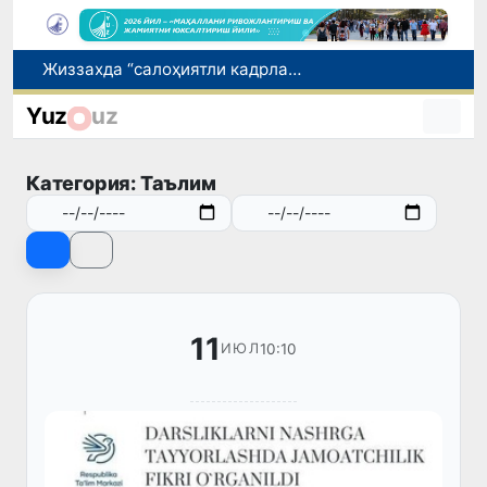
Солиқдан қочганлар ҳам, солиқни ҳисобламаган солиқчилар ҳам фош этилди
Пахтачиликдаги саккиз қонуният: Яхши нав имкониятини очилган кўсак ва фермер даромадига айлантириш йўли
Yuz
uz
Зангиотадаги дўконлардан бирида ёнғин чиқди
Нодавлат олийгоҳларга талабалар ўқишини кўчириш муддати 10 августга қадар узайтирилди
Категория: Таълим
Жиззахда “салоҳиятли кадрлар захираси” учун саралаш жараёнлари давом этмоқда
11
10:10
ИЮЛ