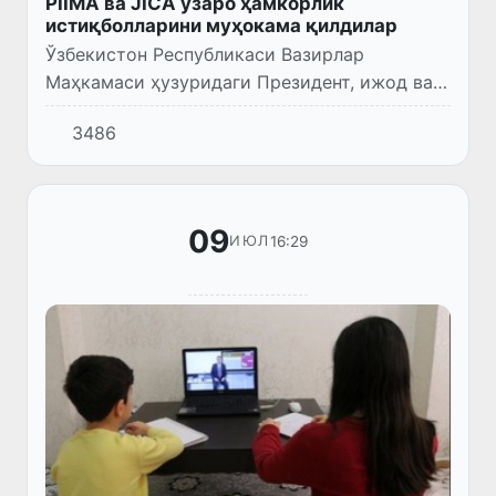
PIIMA ва JICA ўзаро ҳамкорлик
истиқболларини муҳокама қилдилар
Ўзбекистон Республикаси Вазирлар
Маҳкамаси ҳузуридаги Президент, ижод ва
ихтисослаштирилган мактабларни
3486
ривожлантириш агентлиги (PIIMA) ва Япония
халқаро ҳамкорлик агентлиги (JICA)...
09
16:29
ИЮЛ