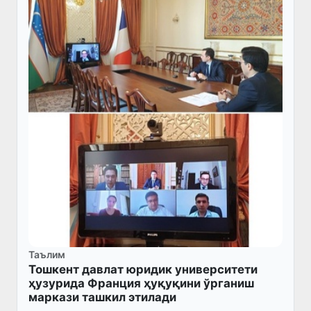
Таълим
Тошкент давлат юридик университети
ҳузурида Франция ҳуқуқини ўрганиш
маркази ташкил этилади