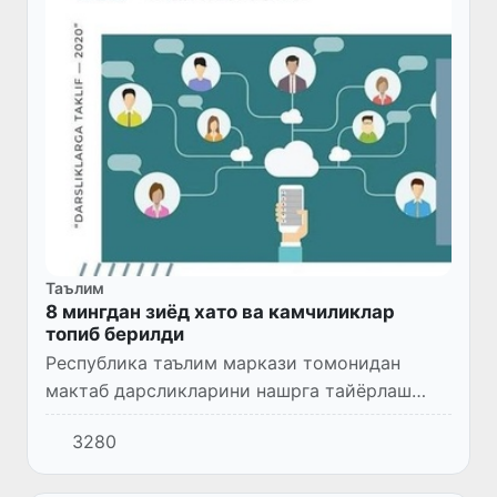
Таълим
8 мингдан зиёд хато ва камчиликлар
топиб берилди
Республика таълим маркази томонидан
мактаб дарсликларини нашрга тайёрлаш
жараёнида таълим муассасалари
3280
ўқувчилари, ўқитувчилар ва ота-оналар,
жамоатчиликнинг фикри ўрганилди.