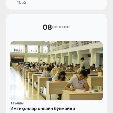
4052
фарзандларига бериладиган имтиёзлар
юзасидан анча норозиликлар учрар эди...
08
19:03
ИЮЛ
Таълим
Имтиҳонлар онлайн бўлмайди