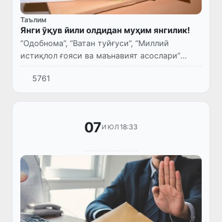
Таълим
Янги ўқув йили олдидан муҳим янгилик!
“Одобнома”, “Ватан туйғуси”, “Миллий
истиқлол ғояси ва маънавият асослари”
ҳамда “Дунё динлари тарихи” фанлари
5761
бирлаштирилган ҳолда “Тарбия” фани йўлга
қўйилади
07
18:33
ИЮЛ