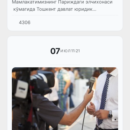
Мамлакатимизнинг Париждаги элчихонаси
кўмагида Тошкент давлат юридик
университети (ТДЮУ) раҳбарияти,
4306
Франциянинг Реймс университети Ҳуқуқ ва
сиёсий тадқиқотлар факультети декани Ж...
07
11:21
ИЮЛ