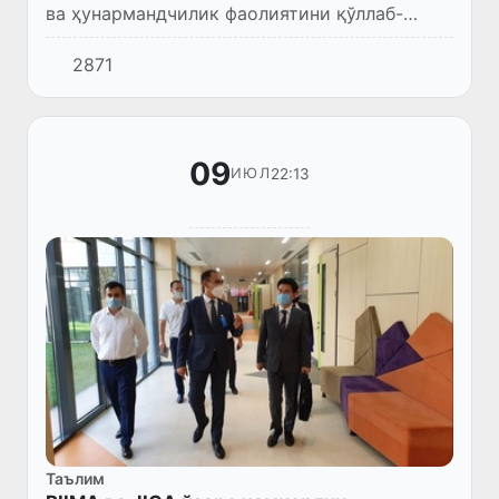
ва ҳунармандчилик фаолиятини қўллаб-
қувватлаш бўйича қўшимча чора-тадбирлар
2871
белгиланмоқда. Президентнинг бу борадаги
тегишли қарори лойиҳас...
09
22:13
ИЮЛ
Таълим