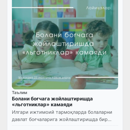
Таълим
Болани боғчага жойлаштиришда
«льготниклар» камаяди
Илгари ижтимоий тармоқларда болаларни
давлат боғчаларига жойлаштиришда бир
қатор имтиёзи мавжуд шахсларнинг