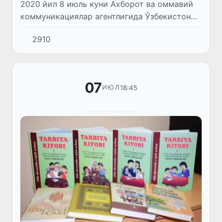
2020 йил 8 июль куни Ахборот ва оммавий
коммуникациялар агентлигида Ўзбекистон
Республикасига коронавируснинг кириб
2910
келиши ва тарқалишининг олдини олиш
юзасидан чора-тадбирлар даст...
07
18:45
ИЮЛ