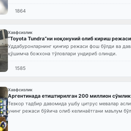
1864
Хавфсизлик
“Toyota Tundra”ни ноқонуний олиб кириш режаси
Уддабуронларнинг қинғир режаси фош бўлди ва дав
қўшимча божхона тўловлари ундириб олинди.
1585
Хавфсизлик
Аргентинада етиштирилган 200 миллион сўмлик 
Тезкор тадбир давомида ушбу цитрус мевалар аслид
унинг режаси бўйича олиб келинаётгани маълум бўл