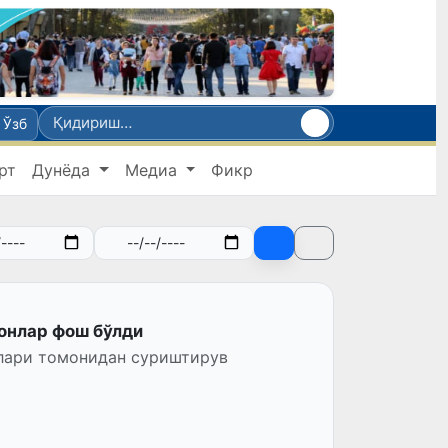
Ўзб
рт
Дунёда
Медиа
Фикр
онлар фош бўлди
лари томонидан суриштирув