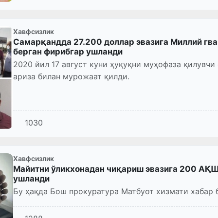
Хавфсизлик
Самарқандда 27.200 доллар эвазига Миллий гва
берган фирибгар ушланди
2020 йил 17 август куни ҳуқуқни муҳофаза қилувчи 
ариза билан мурожаат қилди.
1030
Хавфсизлик
Майитни ўликхонадан чиқариш эвазига 200 АҚШ
ушланди
Бу ҳақда Бош прокуратура Матбуот хизмати хабар 