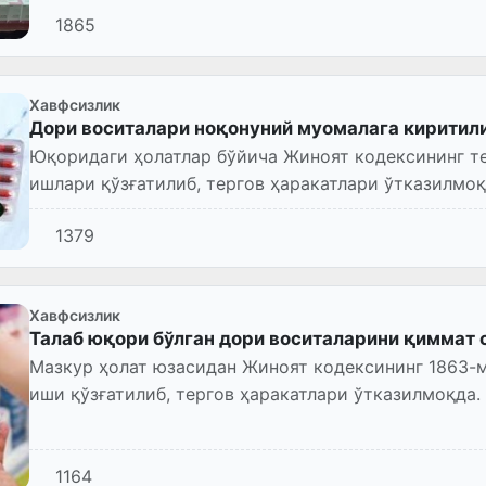
1865
Хавфсизлик
Дори воситалари ноқонуний муомалага киритил
Юқоридаги ҳолатлар бўйича Жиноят кодексининг т
ишлари қўзғатилиб, тергов ҳаракатлари ўтказилмоқ
1379
Хавфсизлик
Талаб юқори бўлган дори воситаларини қиммат
Мазкур ҳолат юзасидан Жиноят кодексининг 1863-
иши қўзғатилиб, тергов ҳаракатлари ўтказилмоқда.
1164