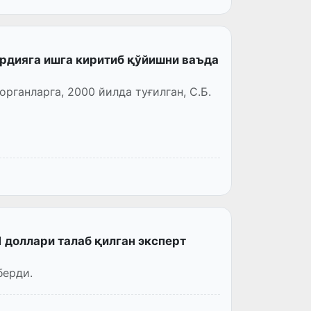
рдияга ишга киритиб қўйишни ваъда
органларга, 2000 йилда туғилган, С.Б.
 доллари талаб қилган эксперт
берди.