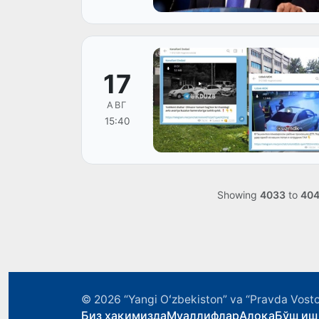
17
АВГ
15:40
Showing
4033
to
40
© 2026
“Yangi Oʻzbekiston” va “Pravda Vosto
Биз ҳақимизда
Муаллифлар
Алоқа
Бўш иш