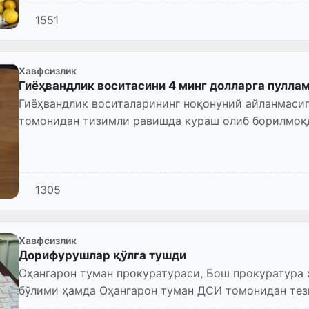
1551
Хавфсизлик
Гиёҳвандлик воситасини 4 минг долларга пуллам
Гиёҳвандлик воситаларининг ноқонуний айланмаси
томонидан тизимли равишда кураш олиб борилмоқ
1305
Хавфсизлик
Дорифурушлар қўлга тушди
Оҳангарон туман прокуратураси, Бош прокуратура 
бўлими ҳамда Оҳангарон туман ДСИ томонидан тез
дармонларнинг ноқонуний савд...