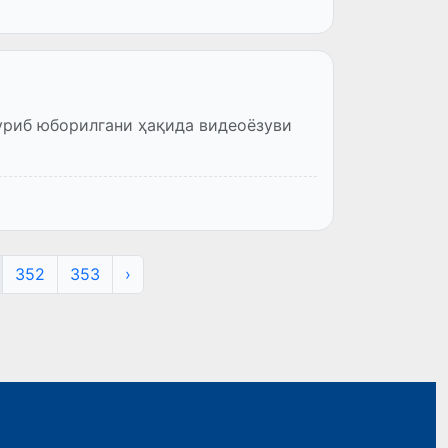
риб юборилгани ҳақида видеоёзуви
352
353
›