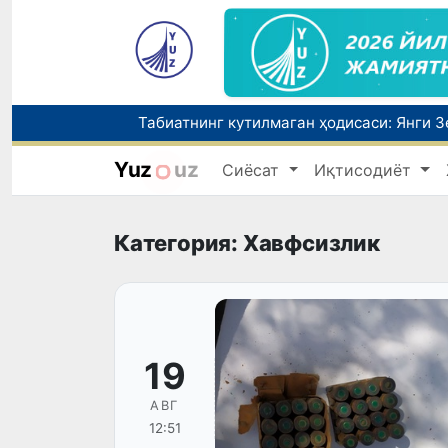
Олимлар Қуёш юзасининг энг аниқ тасв
Yuz
uz
Сиёсат
Иқтисодиёт
Чорвачилик соҳасида субсидиялар ажра
Категория: Хавфсизлик
19
АВГ
12:51