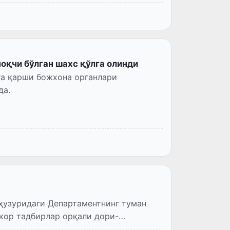
оқчи бўлган шахс қўлга олинди
га қарши божхона органлари
да.
ҳузуридаги Департаментнинг туман
кор тадбирлар орқали дори-