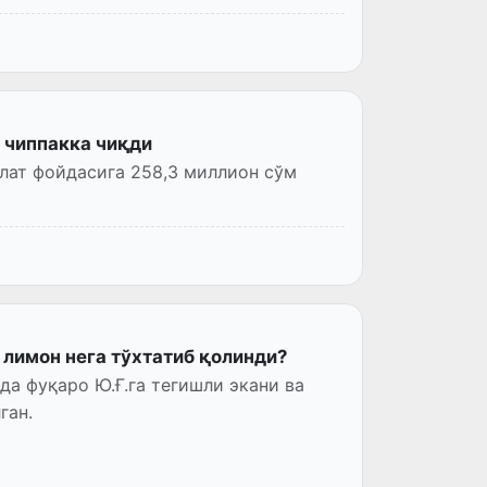
 чиппакка чиқди
лат фойдасига 258,3 миллион сўм
лимон нега тўхтатиб қолинди?
а фуқаро Ю.Ғ.га тегишли экани ва
ган.