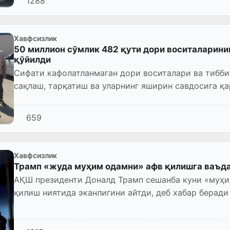
1288
Хавфсизлик
50 миллион сўмлик 482 қути дори воситаларинин
қўйилди
Сифати кафолатланмаган дори воситалари ва тибб
сақлаш, тарқатиш ва уларнинг яширин савдосига қ
тизимли равишда кураш ол...
659
Хавфсизлик
Трамп «жуда муҳим одамни» афв қилишга ваъд
АҚШ президенти Доналд Трамп сешанба куни «муҳи
қилиш ниятида эканлигини айтди, деб хабар беради