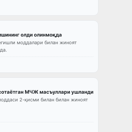
ишининг олди олинмоқда
егишли моддалари билан жиноят
да.
 сотаётган МЧЖ масъуллари ушланди
моддаси 2-қисми билан билан жиноят