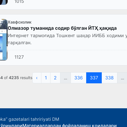
1015
Хавфсизлик
Олмазор туманида содир бўлган ЙТҲ ҳақида
Интернет тармоғида Тошкент шаҳар ИИББ ходими у
тарқалган.
1127
‹
1
2
...
336
337
338
...
44
of
4235
results
ka” gazetalari tahririyati DM
 ўринлари
Материаллардан фойдаланиш қоидалари