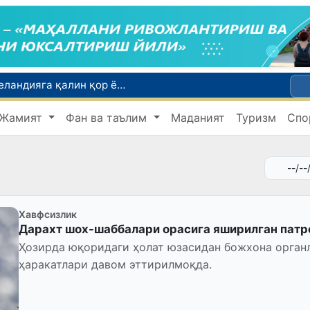
Табиатнинг кутилмаган ҳодисаси: Янги Зеландияга қалин қор ёғди
ирларини эълон қилишди
Жамият
Фан ва таълим
Маданият
Туризм
Спо
Инсультга чалинган ҳамюртимиз Бош консулхона кўмагида Олмаотадан юртимизга қайтарилди
Қўқон ЮНЕСКОнинг Медиа ва ахборот саводхонлиги бўйича Глобал альянсига қўшилди
тилади
Хавфсизлик
Дарахт шох-шаббалари орасига яширилган патр
Ҳозирда юқоридаги ҳолат юзасидан божхона орган
ҳаракатлари давом эттирилмоқда.