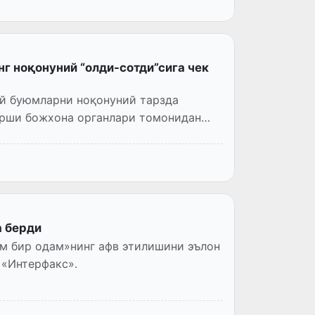
г ноқонуний “олди-сотди”сига чек
ий буюмларни ноқонуний тарзда
арши божхона органлари томонидан
а берди
м бир одам»нинг афв этилишини эълон
 «Интерфакс».