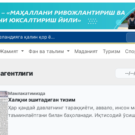
Табиатнинг кутилмаган ҳодисаси: Янги Зеландияга қалин қор ёғди
ирларини эълон қилишди
Жамият
Фан ва таълим
Маданият
Туризм
Спо
Инсультга чалинган ҳамюртимиз Бош консулхона кўмагида Олмаотадан юртимизга қайтарилди
Қўқон ЮНЕСКОнинг Медиа ва ахборот саводхонлиги бўйича Глобал альянсига қўшилди
тилади
агентлиги
Мамлакатимизда
Халқни эшитадиган тизим
Ҳар қандай давлатнинг тараққиёти, аввало, инсон 
таъминлаётгани билан баҳоланади. Иқтисодий ўсиш
лойиҳалари, замонавий инфрат...