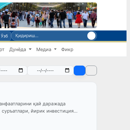
Ўзб
рт
Дунёда
Медиа
Фикр
манфаатларини қай даражада
 суръатлари, йирик инвестиция