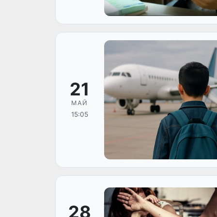
21
МАЙ
15:05
28