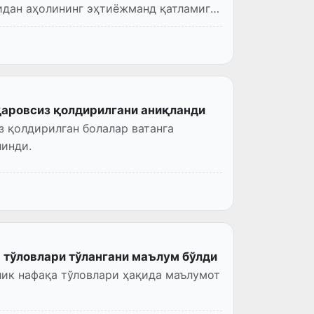
дан аҳолининг эҳтиёжманд қатламига
қаровсиз қолдирилгани аниқланди
з қолдирилган болалар ватанга
линди.
 тўловлари тўлангани маълум бўлди
лик нафақа тўловлари ҳақида маълумот