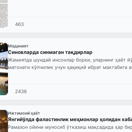
463
Маданият
Синовларда синмаган тақдирлар
Жамиятда шундай инсонлар борки, уларнинг ҳаёт й
матонати кўпчилик учун ҳақиқий ибрат мактабига а
2436
Ижтимоий ҳаёт
Янгийўлда фаластинлик меҳмонлар ҳолидан хаб
Рамазон ойини муносиб ўтказиш мақсадида ҳар би