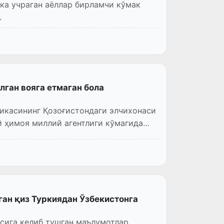
кка учраган аёллар бирламчи кўмак
.
лган вояга етмаган бола
икасининг Қозоғистондаги элчихонаси
 ҳимоя миллий агентлиги кўмагида
ган қиз Туркиядан Ўзбекистонга
сига келиб тушган маълумотлар