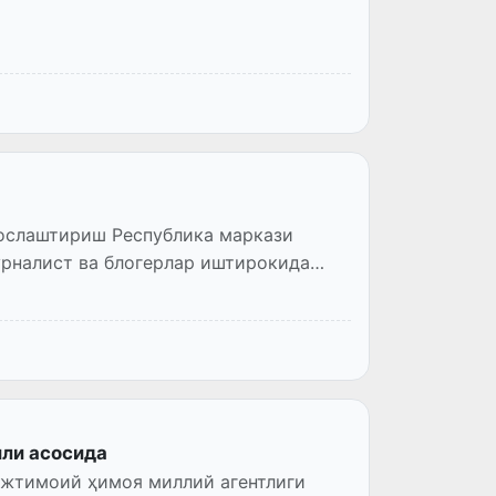
мослаштириш Республика маркази
рналист ва блогерлар иштирокида
или асосида
Ижтимоий ҳимоя миллий агентлиги