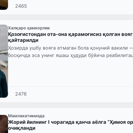
2465
Халқаро ҳамкорлик
Қозоғистондан ота-она қарамоғисиз қолган вояг
қайтарилди
Ҳозирда ушбу вояга етмаган бола қонуний вакили 
босқичда эса унинг яшаш ҳудуди бўйича реабилита
қувватлаш ишлари тизимли...
2476
Мамлакатимизда
Жорий йилнинг I чорагида қанча аёлга “Ҳимоя 
очиқланди