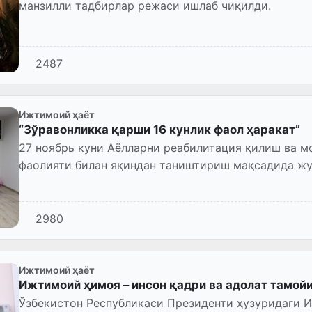
манзилли тадбирлар режаси ишлаб чиқилди.
2487
Ижтимоий ҳаёт
“Зўравонликка қарши 16 кунлик фаол ҳаракат”
27 ноябрь куни Аёлларни реабилитация қилиш ва 
фаолияти билан яқиндан таништириш мақсадида жу
пресс-тур ўтказилди.
2980
Ижтимоий ҳаёт
Ижтимоий ҳимоя – инсон қадри ва адолат тамой
Ўзбекистон Республикаси Президенти ҳузуридаги 