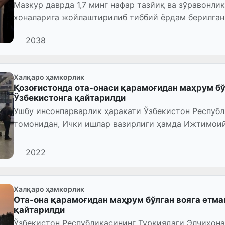
Мазкур даврда 1,7 минг нафар тазйиқ ва зўравонли
хоналарига жойлаштирилиб тиббий ёрдам берилган
2038
Халқаро ҳамкорлик
Қозоғистонда ота-онаси қарамоғидан маҳрум бў
Ўзбекистонга қайтарилди
Ушбу инсонпарварлик ҳаракати Ўзбекистон Республ
томонидан, Ички ишлар вазирлиги ҳамда Ижтимоий
амалга оширилди.
2022
Халқаро ҳамкорлик
Ота-она қарамоғидан маҳрум бўлган вояга етма
қайтарилди
Ўзбекистон Республикасининг Туркиядаги Элчихона