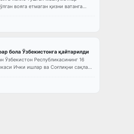
лган вояга етмаган қизни ватанга
фар бола Ўзбекистонга қайтарилди
н Ўзбекистон Республикасининг 16
икаси Ички ишлар ва Соғлиқни сақлаш