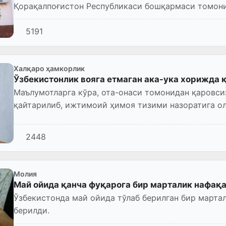
Қорақалпоғистон Республикаси бошқармаси томони
ижтимоий хизмат ва ёр...
5191
Халқаро ҳамкорлик
Ўзбекистонлик вояга етмаган ака-ука хорижда 
Маълумотларга кўра, ота-онаси томонидан қаровси
қайтарилиб, ижтимоий ҳимоя тизими назоратига о
2448
Молия
Май ойида қанча фуқарога бир марталик нафақа
Ўзбекистонда май ойида тўлаб берилган бир марта
берилди.