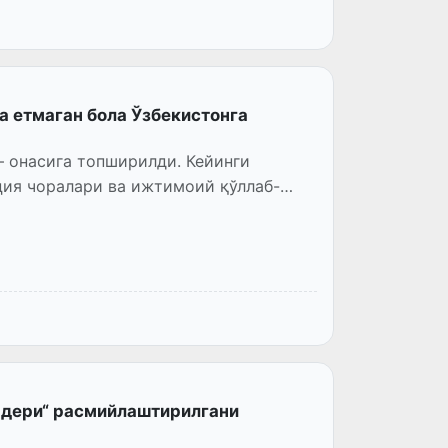
а етмаган бола Ўзбекистонга
— онасига топширилди. Кейинги
ция чоралари ва ижтимоий қўллаб-
ордери“ расмийлаштирилгани