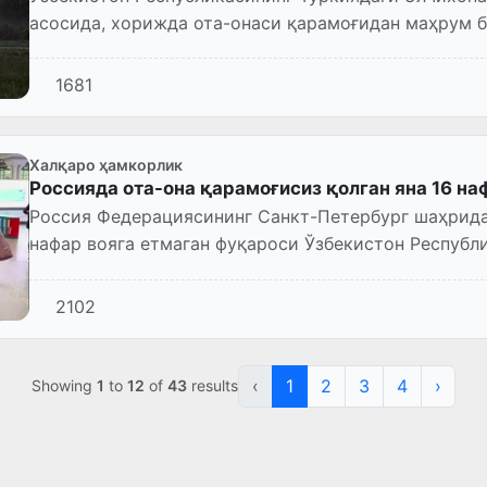
асосида, хорижда ота-онаси қарамоғидан маҳрум бў
қайтарилди.
1681
Халқаро ҳамкорлик
Россияда ота-она қарамоғисиз қолган яна 16 на
Россия Федерациясининг Санкт-Петербург шаҳрида
нафар вояга етмаган фуқароси Ўзбекистон Республ
вазирлиги ходимлар...
2102
‹
1
2
3
4
›
Showing
1
to
12
of
43
results