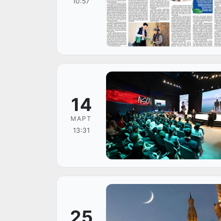
10:57
14
МАРТ
13:31
25