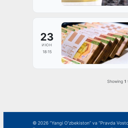
23
ИЮН
18:15
Showing
1
© 2026
“Yangi Oʻzbekiston” va “Pravda Vosto