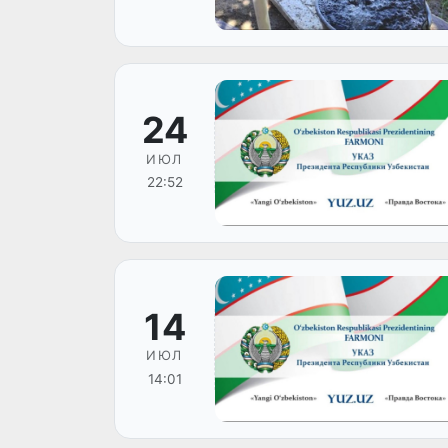
24
ИЮЛ
22:52
14
ИЮЛ
14:01