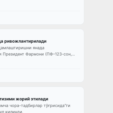
да ривожлантирилади
ақамлаштиришни янада
и Президент Фармони (ПФ–123-сон,
тизими жорий этилади
мча чора-тадбирлар тўғрисида"ги
ул қилинди.