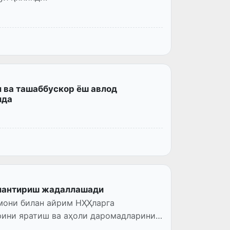
 ва ташаббускор ёш авлод
ида
жлантириш жадаллашади
мони билан айрим НҲҲларга
рини яратиш ва аҳоли даромадларини