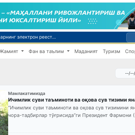
Экстремистик ташкилотлар ва материалларнинг электрон реестри юритилади
Ўзбекистон Журналистлар уюшмаси қошида Блогерлар ижодий кенгаши ташкил этилди
Жамият
Фан ва таълим
Маданият
Туризм
Спо
Кредит ва молиявий хизматлар рекламасига огоҳлантириш талаби киритилади
FOTON ва MKBANK стратегик ҳамкорлик ва бўлиб тўлаш шартлари!
Беҳруз Каримов фаолиятини Швейцариянинг «Лугано» клубида давом эттиради
Мамлакатимизда
Ичимлик суви таъминоти ва оқова сув тизими я
“Ичимлик суви таъминоти ва оқова сув тизимини я
чора-тадбирлар тўғрисида”ги Президент Фармони (П
қилинди.