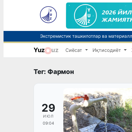
Yuz
uz
Сиёсат
Иқтисодиёт
Тег: Фармон
29
ИЮЛ
09:04