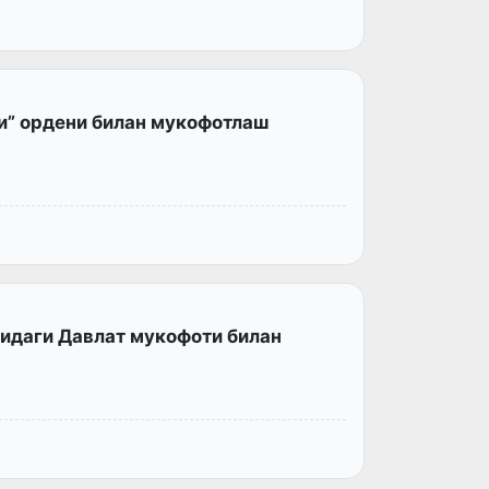
и” ордени билан мукофотлаш
идаги Давлат мукофоти билан