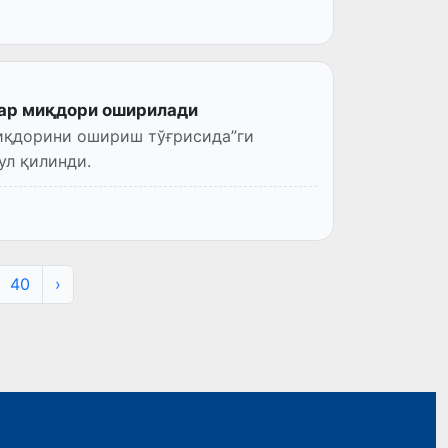
алар миқдори оширилади
миқдорини ошириш тўғрисида”ги
ул қилинди.
40
›