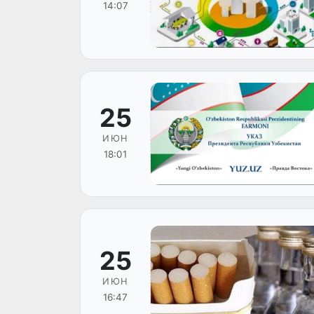
14:07
25
ИЮН
18:01
25
ИЮН
16:47