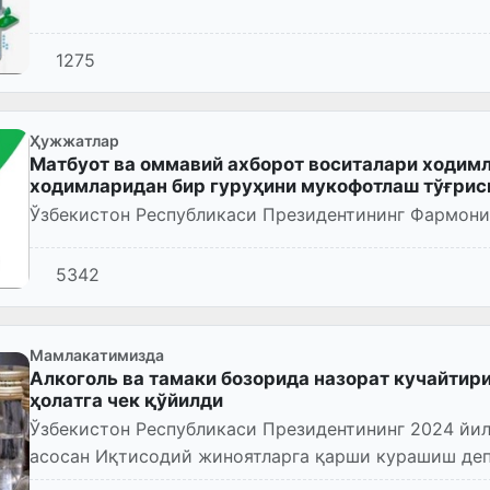
1275
Ҳужжатлар
Матбуот ва оммавий ахборот воситалари ходимл
ходимларидан бир гуруҳини мукофотлаш тўғрис
Ўзбекистон Республикаси Президентининг Фармони
5342
Мамлакатимизда
Алкоголь ва тамаки бозорида назорат кучайтир
ҳолатга чек қўйилди
Ўзбекистон Республикаси Президентининг 2024 йи
асосан Иқтисодий жиноятларга қарши курашиш деп
бозорини тартибга...