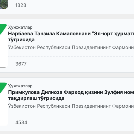
1828
Ҳужжатлар
Нарбаева Танзила Камаловнани “Эл-юрт ҳурмат
тўғрисида
Ўзбекистон Республикаси Президентининг Фармони
3677
Ҳужжатлар
Примкулова Дилноза Фарход қизини Зулфия ном
тақдирлаш тўғрисида
Ўзбекистон Республикаси Президентининг Фармони
4534