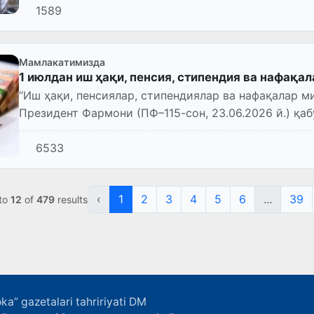
1589
Мамлакатимизда
1 июлдан иш ҳақи, пенсия, стипендия ва нафақ
“Иш ҳақи, пенсиялар, стипендиялар ва нафақалар 
Президент Фармони (ПФ–115-сон, 23.06.2026 й.) қаб
6533
‹
1
2
3
4
5
6
...
39
to
12
of
479
results
ka” gazetalari tahririyati DM