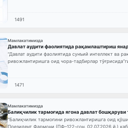
1491
Мамлакатимизда
Давлат аудити фаолиятида рақамлаштириш яна
“Давлат аудити фаолиятида сунъий интеллект ва р
ривожлантиришга оид чора-тадбирлар тўғрисида”г
06.07.2026 й.) қабул қилинди.
1471
Мамлакатимизда
Балиқчилик тармоғида ягона давлат бошқаруви 
"Балиқчилик тармоғини ривожлантиришга оид қўши
Президент Фармони (ПФ–122-сон, 02.07.2026 й.) қаб