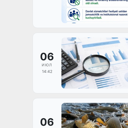
06
ИЮЛ
14:42
06