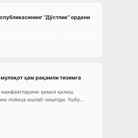
спубликасининг “Дўстлик” ордени
й мулоқот ҳам рақамли тизимга
й манфаатларини ҳимоя қилиш
ҳим лойиҳа ишлаб чиқилди. Ушбу