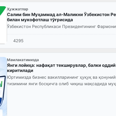
Ҳужжатлар
Салим бин Муҳаммад ал-Маликни Ўзбекистон Ре
билан мукофотлаш тўғрисида
Ўзбекистон Республикаси Президентининг Фармони
4295
Мамлакатимизда
Янги лойиҳа: нафақат текширувлар, балки одди
киритилади
Юртимизда бизнес вакилларининг ҳуқуқ ва қонуни
тизимини янги босқичга олиб чиқиш мақсадида му
ҳужжат Ўзбекистон Республикас...