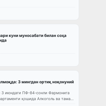
ари куни муносабати билан соҳа
ида
илмоқда: 3 мингдан ортиқ ноқонуний
л 3 июндаги ПФ-84-сонли Фармонига
артаменти қошида Алкоголь ва тамаки