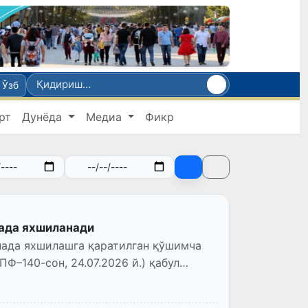
Ўзб
рт
Дунёда
Медиа
Фикр
нада яхшиланади
нада яхшилашга қаратилган қўшимча
Ф–140-сон, 24.07.2026 й.) қабул