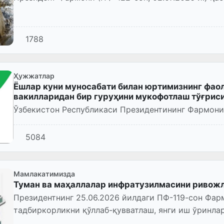
1788
Ҳужжатлар
Ёшлар куни муносабати билан юртимизнинг фаол
вакилларидан бир гуруҳини мукофотлаш тўғрис
Ўзбекистон Республикаси Президентининг Фармони
5084
Мамлакатимизда
Туман ва маҳаллалар инфратузилмасини риво
Президентнинг 25.06.2026 йилдаги ПФ-119-сон Фар
тадбиркорликни қўллаб-қувватлаш, янги иш ўринла
оширишга қаратилган қўшим...