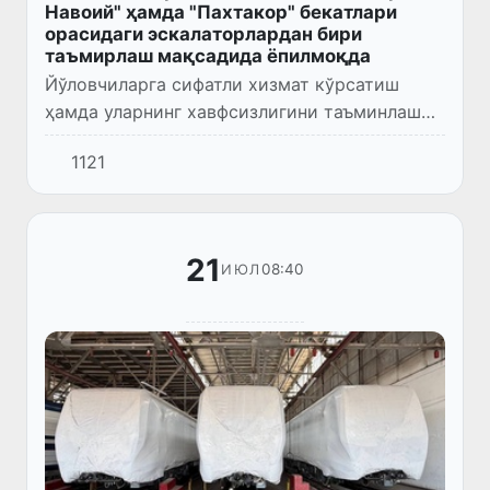
Навоий" ҳамда "Пахтакор" бекатлари
орасидаги эскалаторлардан бири
таъмирлаш мақсадида ёпилмоқда
Йўловчиларга сифатли хизмат кўрсатиш
ҳамда уларнинг хавфсизлигини таъминлаш
мақсадида, "Алишер Навоий" бекатидан
1121
"Пахтакор" бекатига ўтиш йўлидаги 3-
рақамли ЭТ-5М русумли эскалатор...
21
08:40
ИЮЛ