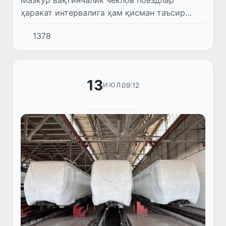
ҳаракат интервалига ҳам қисман таъсир
кўрсатиши мумкин.
1378
13
09:12
ИЮЛ