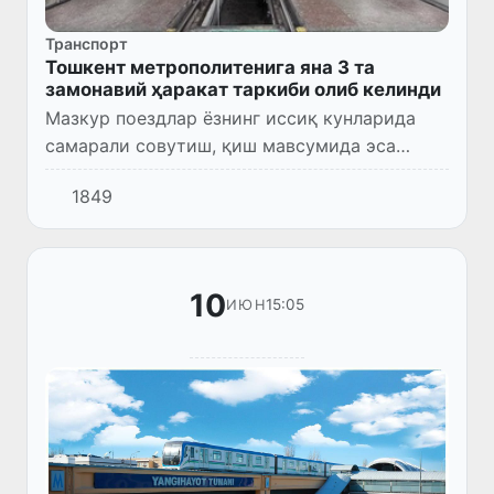
Транспорт
Тошкент метрополитенига яна 3 та
замонавий ҳаракат таркиби олиб келинди
Мазкур поездлар ёзнинг иссиқ кунларида
самарали совутиш, қиш мавсумида эса
иситиш тизими билан жиҳозланган бўлиб,
1849
йўловчилар учун янада қулай ва шинам
сафар шароитини таъминлайди.
10
15:05
ИЮН