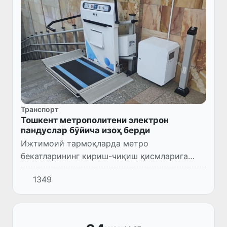
Транспорт
Тошкент метрополитени электрон
пандуслар бўйича изоҳ берди
Ижтимоий тармоқларда метро
бекатларининг кириш-чиқиш қисмларига
ўрнатилган пандуслар ишламаётгани ҳамда
1349
улардан фойдаланишда ноқулайликлар
мавжудлиги ҳақида хабарлар тарқалиши
орти...