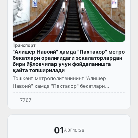
Транспорт
"Алишер Навоий" ҳамда "Пахтакор" метро
бекатлари оралиғидаги эскалаторлардан
бири йўловчилар учун фойдаланишга
қайта топширилади
Тошкент метрополитенининг "Алишер
Навоий" ҳамда "Пахтакор" бекатлари
оралиғидаги таъмирлаш учун ёпилган
7767
эскалаторлардан бири йўловчилар учун
фойдаланишга қайта топширилади.
01
10:36
АВГ