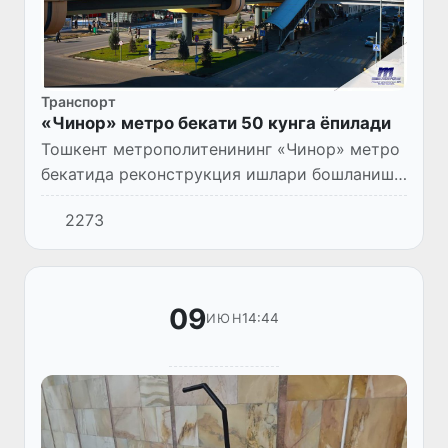
Транспорт
«Чинор» метро бекати 50 кунга ёпилади
Тошкент метрополитенининг «Чинор» метро
бекатида реконструкция ишлари бошланиши
муносабати билан бекат 13 июндан бошлаб
2273
50 кун муддатга вақтинча йўловчилар учун
ёпилади.
09
14:44
ИЮН