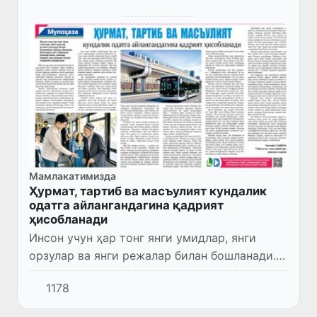
Мамлакатимизда
Ҳурмат, тартиб ва масъулият кундалик
одатга айлангандагина қадрият
ҳисобланади
Инсон учун ҳар тонг янги умидлар, янги
орзулар ва янги режалар билан бошланади.
Шаҳар уйғонади. Кўчаларда ҳаёт қайнайди.
1178
Кимдир ишга, кимдир ўқишга, яна кимдир
муҳим учрашувга шоши...