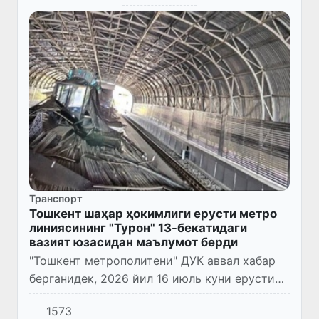
Транспорт
Тошкент шаҳар ҳокимлиги ерусти метро
линиясининг "Турон" 13-бекатидаги
вазият юзасидан маълумот берди
"Тошкент метрополитени" ДУК аввал хабар
берганидек, 2026 йил 16 июль куни ерусти
метро линиясининг "Турон" 13-бекатида
1573
шифтнинг декоратив қоплама қисмлари