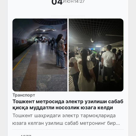
04
14:27
ИЮН
Транспорт
Тошкент метросида электр узилиши сабаб
қисқа муддатли носозлик юзага келди
Тошкент шаҳридаги электр тармоқларида
юзага келган узилиш сабаб метронинг бир
нечта йўналишларида қисқа муддатли