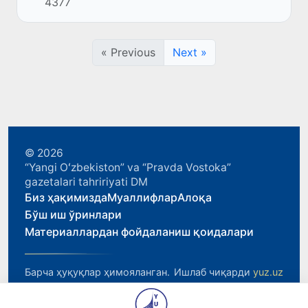
4377
носозлик кузатилди.
« Previous
Next »
© 2026
“Yangi Oʻzbekiston” va “Pravda Vostoka”
gazetalari tahririyati DM
Биз ҳақимизда
Муаллифлар
Алоқа
Бўш иш ўринлари
Материаллардан фойдаланиш қоидалари
Барча ҳуқуқлар ҳимояланган.
Ишлаб чиқарди
yuz.uz