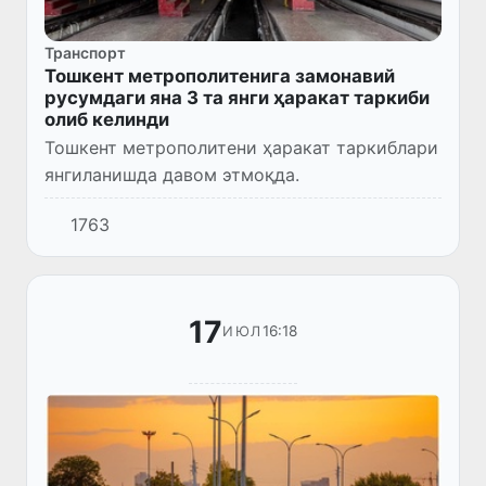
Транспорт
Тошкент метрополитенига замонавий
русумдаги яна 3 та янги ҳаракат таркиби
олиб келинди
Тошкент метрополитени ҳаракат таркиблари
янгиланишда давом этмоқда.
1763
17
16:18
ИЮЛ