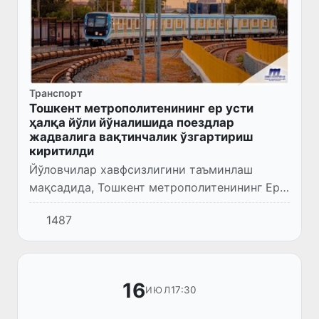
Транспорт
Тошкент метрополитенининг ер усти
ҳалқа йўли йўналишида поездлар
жадвалига вақтинчалик ўзгартириш
киритилди
Йўловчилар хавфсизлигини таъминлаш
мақсадида, Тошкент метрополитенининг Ер
усти ҳалқа йўли йўналишидаги бекатларнинг
1487
техник ҳолатини қўшимча равишда батафсил
назоратдан ўтказиш учу...
16
17:30
ИЮЛ