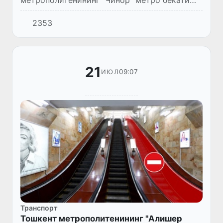
метрополитенининг “Чинор” метро бекати
йўловчилар учун янада қулай ва замонавий
2353
инфратузилма яратиш ҳамда реконструкция
ишларини амалга ошириш мақ...
21
09:07
ИЮЛ
Транспорт
Тошкент метрополитенининг "Алишер