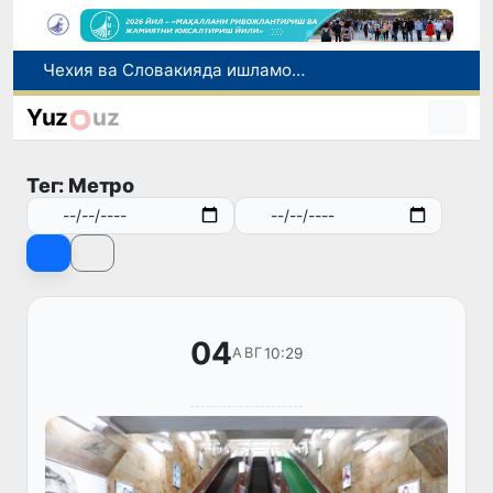
Боланинг фамилиясига отасининг исмини беришга рухсат берилади
Беҳруз Каримов фаолиятини Швейцариянинг «Лугано» клубида давом эттиради
Yuz
uz
Экстремистик ташкилотлар ва материалларнинг электрон реестри юритилади
Ўзбекистонда 2025 йилда коррупцияга оид жиноятлар бўйича 7 517 нафар шахс жавобгарликка тортилган
Тег: Метро
Чехия ва Словакияда ишламоқчи бўлган тиббиёт мутахассислари рўйхатга олинади
04
10:29
АВГ