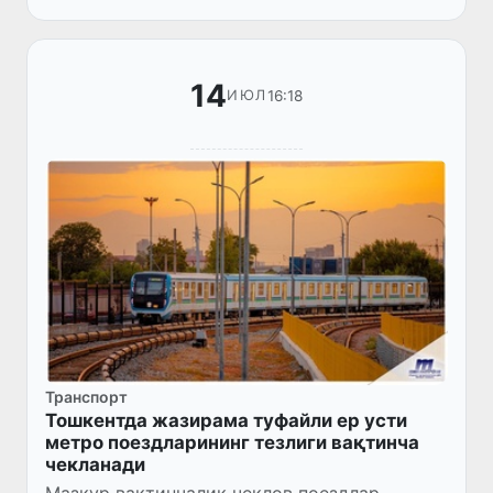
йўловчилар платформасига...
14
16:18
ИЮЛ
Транспорт
Тошкентда жазирама туфайли ер усти
метро поездларининг тезлиги вақтинча
чекланади
Мазкур вақтинчалик чеклов поездлар