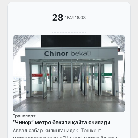
28
16:03
ИЮЛ
Транспорт
“Чинор” метро бекати қайта очилади
Аввал хабар қилинганидек, Тошкент