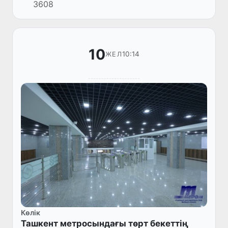
3608
10
10:14
ЖЕЛ
Көлік
Ташкент метросындағы төрт бекеттің