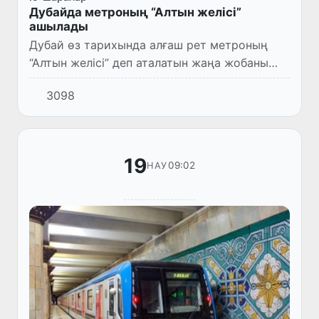
Дубайда метроның “Алтын желісі”
ашылады
Дубай өз тарихында алғаш рет метроның
“Алтын желісі” деп аталатын жаңа жобаны
іске қосу арқылы қоғамдық көлік жүйесін
3098
кеңейтуге дайындалуда.
19
09:02
НАУ