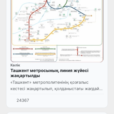
Көлік
Ташкент метросының линия жүйесі
жаңартылды
«Ташкент» метрополитенінің қозғалыс
кестесі жаңартылып, қолданыстағы жағдайға
бейімделді.
24367