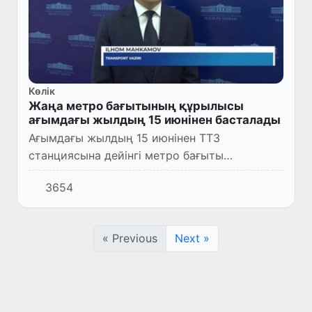
Көлік
Жаңа метро бағытының құрылысы
ағымдағы жылдың 15 июнінен басталады
Ағымдағы жылдың 15 июнінен ТТЗ
станциясына дейінгі метро бағыты
жобасының құрылыс жұмыстары басталады.
3654
Бұл туралы транспорт министрі Ильхом
Махкамов мәлімдеді.
« Previous
Next »