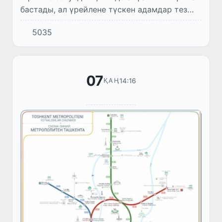
бастады, ал үрейлене түскен адамдар тез
ұлғайып бара жатқан шұңқырдан қашу үшін
5035
жан-жаққа тарай бастады.
07
14:16
ҚАҢ