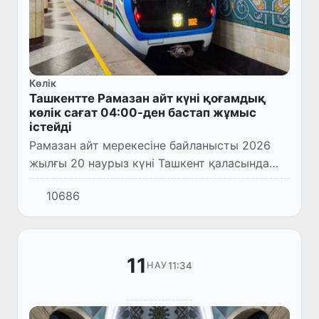
Көлік
Ташкентте Рамазан айт күні қоғамдық
көлік сағат 04:00-ден бастап жұмыс
істейді
Рамазан айт мерекесіне байланысты 2026
жылғы 20 наурыз күні Ташкент қаласында
қоғамдық көлік — автобустар мен
10686
метрополитен жұмысы таңғы сағат 04:00-
ден басталады.
11
11:34
НАУ