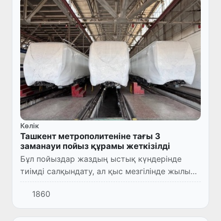
Көлік
Ташкент метрополитеніне тағы 3
заманауи пойыз құрамы жеткізілді
Бұл пойыздар жаздың ыстық күндерінде
тиімді салқындату, ал қыс мезгілінде жылыту
жүйесімен жабдықталған. Соның
1860
нәтижесінде жолаушылар үшін бұрынғыдан
да жайлы әрі қолайлы жол жүру...