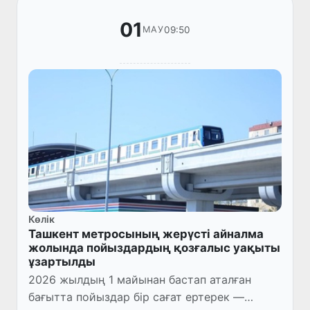
01
09:50
МАУ
Көлік
Ташкент метросының жерүсті айналма
жолында пойыздардың қозғалыс уақыты
ұзартылды
2026 жылдың 1 майынан бастап аталған
бағытта пойыздар бір сағат ертерек —