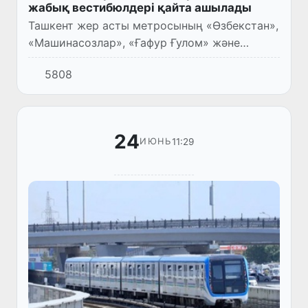
жабық вестибюлдері қайта ашылады
Ташкент жер асты метросының «Өзбекстан»,
«Машинасозлар», «Ғафур Ғулом» және
«Миллий боғ» бекеттерінің біржақты
5808
кіреберістеріне жүргізілген техникалық
жөндеу жұмыстары аяқталды.
24
11:29
ИЮНЬ