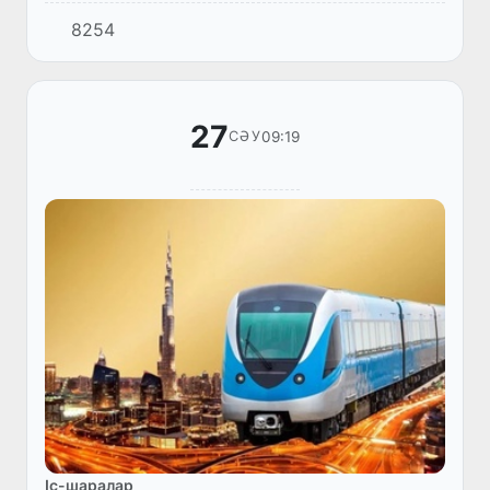
05:00-ден бастап қызмет көрсете бастады.
8254
27
09:19
СӘУ
Іс-шаралар