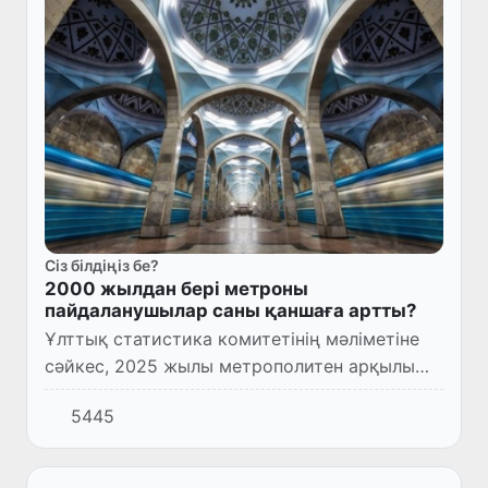
Сіз білдіңіз бе?
2000 жылдан бері метроны
пайдаланушылар саны қаншаға артты?
Ұлттық статистика комитетінің мәліметіне
сәйкес, 2025 жылы метрополитен арқылы
жалпы 286,8 млн жолаушы тасымалданған.
5445