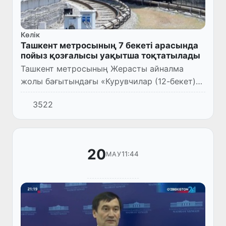
Көлік
Ташкент метросының 7 бекеті арасында
пойыз қозғалысы уақытша тоқтатылады
Ташкент метросының Жерасты айналма
жолы бағытындағы «Курувчилар (12-бекет)
— Янгиабад (6-бекет)” бекеттері арасында
3522
пойыз қозғалысы уақытша тоқтатылады.
20
11:44
МАУ