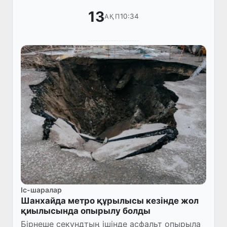
13
10:34
АҚП
Іс-шаралар
Шанхайда метро құрылысы кезінде жол
қиылысында опырылу болды
Бірнеше секундтың ішінде асфальт опырыла