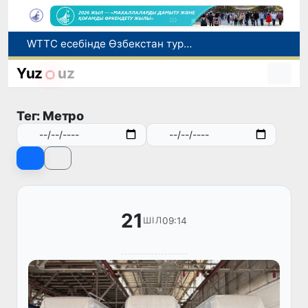
WTTC есебінде Өзбекстан туризмнің өсу қарқыны бойынша Орталық Азияда бірінші орынға шықты
Мүмкіндігі шектеулі талапкерлерге қабылдау емтихандарында қосымша уақыт беріледі
Беларусьтен Өзбекстанға екінші тікелей жүк пойызы жөнелтілді
Yuz
uz
Адам саудасынан зардап шеккен азаматтар әлеуметтік қызметтермен қамтылады
Жарты жылда Өзбекстанда қанша егіз сәби дүниеге келді?
Тег: Метро
21
09:14
ШІЛ