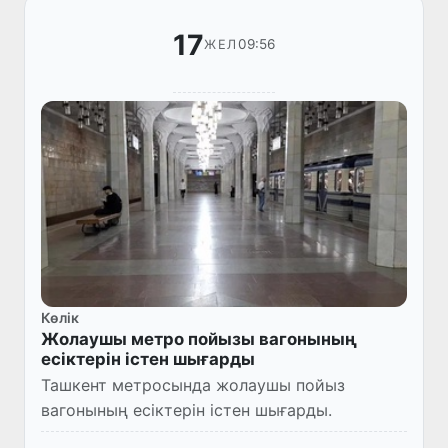
17
09:56
ЖЕЛ
Көлік
Жолаушы метро пойызы вагонының
есіктерін істен шығарды
Ташкент метросында жолаушы пойыз
вагонының есіктерін істен шығарды.