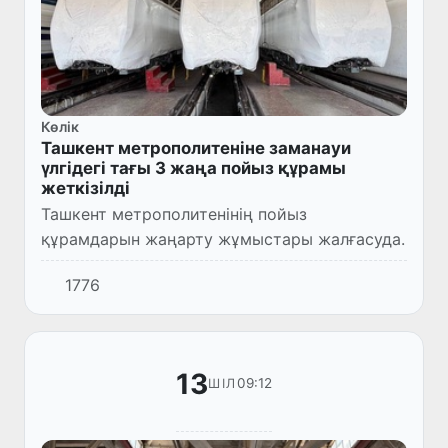
Көлік
Ташкент метрополитеніне заманауи
үлгідегі тағы 3 жаңа пойыз құрамы
жеткізілді
Ташкент метрополитенінің пойыз
құрамдарын жаңарту жұмыстары жалғасуда.
1776
13
09:12
ШІЛ