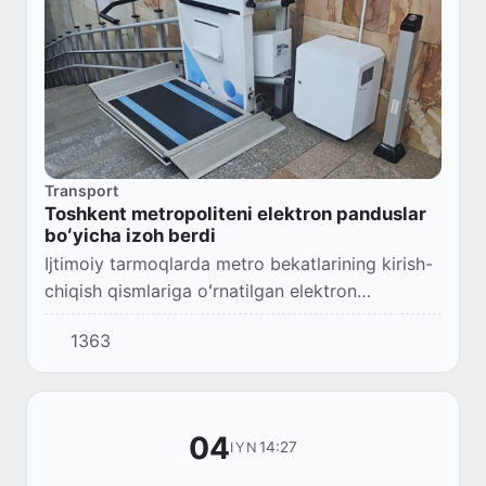
Transport
Toshkent metropoliteni elektron panduslar
boʻyicha izoh berdi
Ijtimoiy tarmoqlarda metro bekatlarining kirish-
chiqish qismlariga oʻrnatilgan elektron
koʻtargich qurilmalari (panduslar)
1363
ishlamayotgani hamda ulardan foydalanishda
noqulayliklar...
04
14:27
IYN