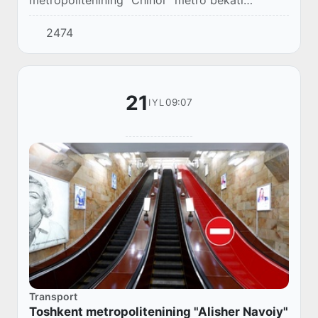
metropolitenining “Chinor” metro bekati
yo‘lovchilar uchun yanada qulay va zamonaviy
2474
infratuzilma yaratish hamda rekonstruksiya
ishlarini amalga...
21
09:07
IYL
Transport
Toshkent metropolitenining "Alisher Navoiy"