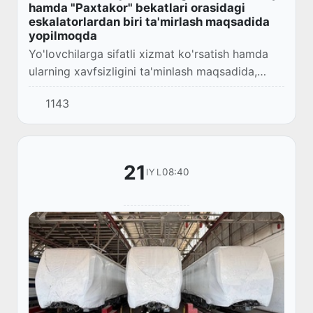
hamda "Paxtakor" bekatlari orasidagi
eskalatorlardan biri ta'mirlash maqsadida
yopilmoqda
Yo'lovchilarga sifatli xizmat ko'rsatish hamda
ularning xavfsizligini ta'minlash maqsadida,
"Alisher Navoiy" bekatidan "Paxtakor" bekatiga
1143
o'tish yo'lidagi 3-raqamli ЭТ-5М rusumli...
21
08:40
IYL