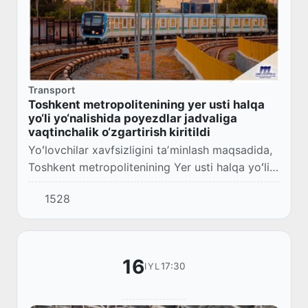
Transport
Toshkent metropolitenining yer usti halqa
yo‘li yo‘nalishida poyezdlar jadvaliga
vaqtinchalik o‘zgartirish kiritildi
Yoʻlovchilar xavfsizligini taʼminlash maqsadida,
Toshkent metropolitenining Yer usti halqa yoʻli
yoʻnalishidagi bekatlarning texnik holatini
1528
qoʻshimcha ravishda batafsil nazoratdan...
16
17:30
IYL