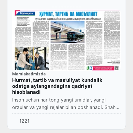
Mamlakatimizda
Hurmat, tartib va mas’uliyat kundalik
odatga aylangandagina qadriyat
hisoblanadi
Inson uchun har tong yangi umidlar, yangi
orzular va yangi rejalar bilan boshlanadi. Shahar
uyg‘onadi. Ko‘chalarda hayot qaynaydi. Kimdir
1221
ishga, kimdir o‘qishga, yana kimdir muhim...