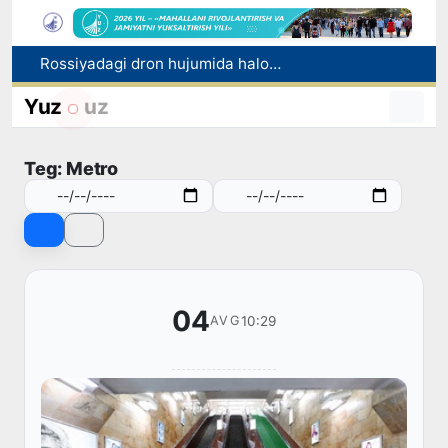
Rossiyadagi dron hujumida halok bo‘lgan o‘zbekistonliklar soni 8 nafar — FVV
Xitoy — Qirgʻiziston — Oʻzbekiston temir yoʻli: Oʻzbekiston uchun yangi imkoniyatlar eshigi ochilmoqda
Toshkentda 70 ming dollar tovlamachilik qilgan shaxs qo‘lga olindi
Yuz
uz
Xivadagi “Qovun sayli” festivali jahon rekordi bilan yakunlandi
«Dolzarb 40 kunlik»: har kuni 20 ming tonnagacha chiqindi olib chiqilmoqda
Teg: Metro
04
10:29
AVG