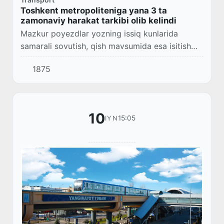
Toshkent metropoliteniga yana 3 ta
zamonaviy harakat tarkibi olib kelindi
Mazkur poyezdlar yozning issiq kunlarida
samarali sovutish, qish mavsumida esa isitish
tizimi bilan jihozlangan bo‘lib, yo‘lovchilar uchun
1875
yanada qulay va shinam safar sharoitini t...
10
15:05
IYN