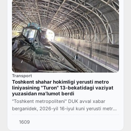
Transport
Toshkent shahar hokimligi yerusti metro
liniyasining "Turon" 13-bekatidagi vaziyat
yuzasidan ma’lumot berdi
"Toshkent metropoliteni" DUK avval xabar
berganidek, 2026-yil 16-iyul kuni yerusti metro
liniyasining "Turon" 13-bekatida shiftning
1609
dekorativ qoplama qismlari yo‘lovchilar
platform...