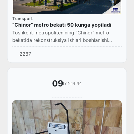
Transport
“Chinor” metro bekati 50 kunga yopiladi
Toshkent metropolitenining “Chinor” metro
bekatida rekonstruksiya ishlari boshlanishi
munosabati bilan bekat 13-iyundan boshlab 50
2287
kun muddatga vaqtincha yoʻlovchilar uchun
yopilad...
09
14:44
IYN