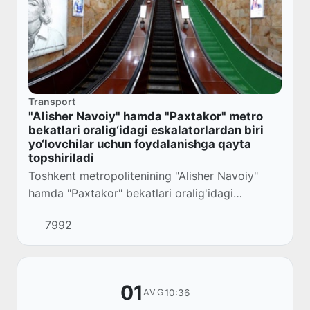
Transport
"Alisher Navoiy" hamda "Paxtakor" metro
bekatlari oralig‘idagi eskalatorlardan biri
yo‘lovchilar uchun foydalanishga qayta
topshiriladi
Toshkent metropolitenining "Alisher Navoiy"
hamda "Paxtakor" bekatlari oralig'idagi
ta'mirlash uchun yopilgan eskalatorlardan biri
7992
yo'lovchilar uchun foydalanishga qayta
topshirila...
01
10:36
AVG