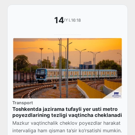
14
16:18
IYL
Transport
Toshkentda jazirama tufayli yer usti metro
poyezdlarining tezligi vaqtincha cheklanadi
Mazkur vaqtinchalik cheklov poyezdlar harakat
intervaliga ham qisman ta’sir ko‘rsatishi mumkin.