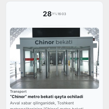
28
16:03
IYL
Transport
“Chinor” metro bekati qayta ochiladi
Avval xabar qilinganidek, Toshkent