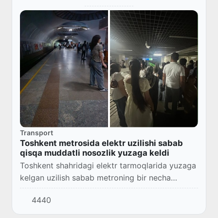
Transport
Toshkent metrosida elektr uzilishi sabab
qisqa muddatli nosozlik yuzaga keldi
Toshkent shahridagi elektr tarmoqlarida yuzaga
kelgan uzilish sabab metroning bir necha
yoʻnalishlarida qisqa muddatli nosozlik kuzatildi.
4440