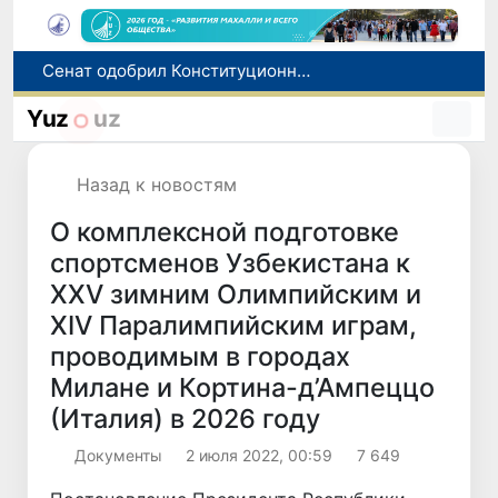
Сенат одобрил Конституционный закон о правовом статусе Администрации Президента Республики Узбекистан
В Ташкенте задержали подозреваемых в распространении крупной партии наркотиков
В Узбекистане упростят назначение пенсий по инвалидности
Yuz
uz
До 10 августа студенты могут исправить отклоненные заявления на перевод в государственные вузы
Страны Центральной Азии одобрили проект автоматизированного учета воды в бассейне Сырдарьи
Назад к новостям
О комплексной подготовке
спортсменов Узбекистана к
XXV зимним Олимпийским и
XIV Паралимпийским играм,
проводимым в городах
Милане и Кортина-д’Ампеццо
(Италия) в 2026 году
Документы
2 июля 2022, 00:59
7 649