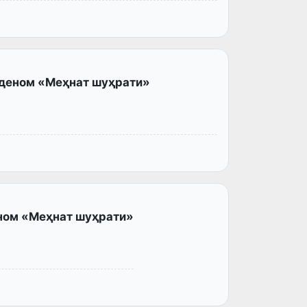
рденом «Меҳнат шуҳрати»
ном «Меҳнат шуҳрати»