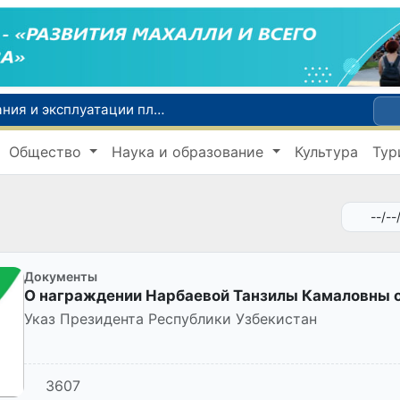
В Узбекистане определили порядок создания и эксплуатации платных автодорог
Мошенничество при трудоустройстве за рубежом: в Каракалпакстане и Ташкенте выявлены новые случаи обмана граждан
Общество
Наука и образование
Культура
Тур
Премьер-министр Узбекистана принял участие во встрече с Президентом Кыргызстана в рамках мероприятий ЕАЭС
Национальную кухню Узбекистана продвигают на международный рынок через гастротуризм
Оказавшийся в сложной ситуации в Германии соотечественник возвращен в Узбекистан
Документы
О награждении Нарбаевой Танзилы Камаловны 
Указ Президента Республики Узбекистан
3607