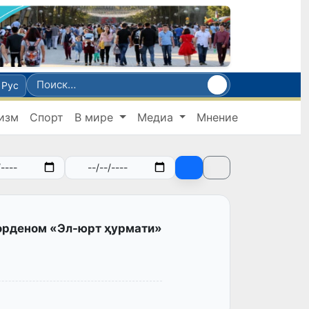
Рус
изм
Спорт
В мире
Медиа
Мнение
орденом «Эл-юрт ҳурмати»