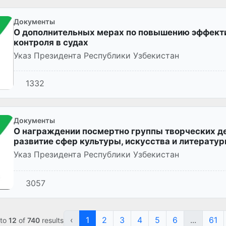
Документы
О дополнительных мерах по повышению эффект
контроля в судах
Указ Президента Республики Узбекистан
1332
Документы
О награждении посмертно группы творческих де
развитие сфер культуры, искусства и литератур
Указ Президента Республики Узбекистан
3057
‹
1
2
3
4
5
6
...
61
to
12
of
740
results