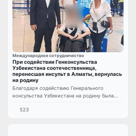
Международное сотрудничество
При содействии Генконсульства
Узбекистана соотечественница,
перенесшая инсульт в Алматы, вернулась
на родину
Благодаря содействию Генерального
консульства Узбекистана на родину была
возвращена соотечественница Л.П., у
523
которого во время работы в Алматы
произошел инсульт.