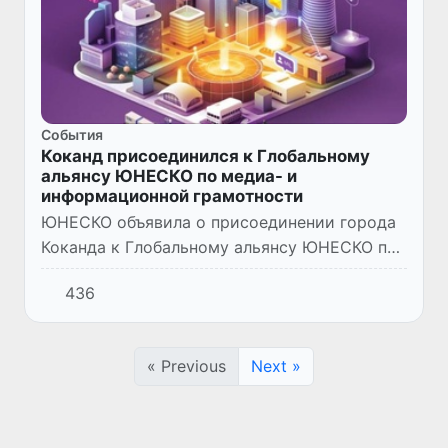
Cобытия
Коканд присоединился к Глобальному
альянсу ЮНЕСКО по медиа- и
информационной грамотности
ЮНЕСКО объявила о присоединении города
Коканда к Глобальному альянсу ЮНЕСКО по
медиа- и информационной грамотности
436
(UNESCO Global Media and Information
Literacy Alliance).
« Previous
Next »