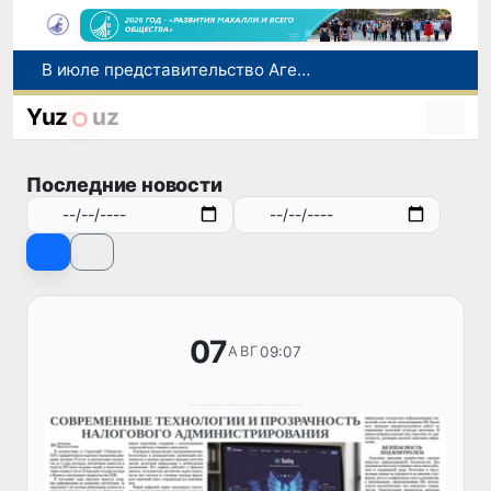
Сборная Узбекистана вышла в четвертьфинал «Игр Будущего - 2026» в Астане
Прогноз погоды на день 7 августа
Yuz
uz
Китай и Россия стали крупнейшими торговыми партнерами Узбекистана в первом полугодии 2026 года
В Узбекистане стартовал месячник Целей устойчивого развития
Последние новости
В июле представительство Агентства миграции в Москве оказало помощь более 1,8 тысячам граждан Узбекистана
07
09:07
АВГ