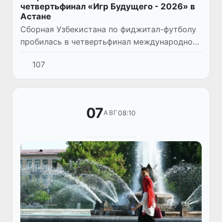
четвертьфинал «Игр Будущего - 2026» в
Астане
Сборная Узбекистана по фиджитал-футболу
пробилась в четвертьфинал международного
турнира «Игры Будущего - 2026», одержав
107
драматичную победу над командой Orlando
Pirates.
07
08:10
АВГ