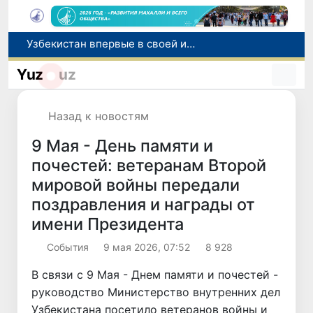
Число пользователей мобильного интернета в Узбекистане за 10 лет выросло в 4,3 раза
При содействии Генконсульства Узбекистана соотечественница, перенесшая инсульт в Алматы, вернулась на родину
Yuz
uz
В Ташкенте состоялось заседание Исполнительного комитета Федерации тяжелой атлетики Азии
Китай и Россия стали крупнейшими торговыми партнерами Узбекистана в первом полугодии 2026 года
Назад к новостям
Узбекистан впервые в своей истории примет престижную Международную олимпиаду по информатике IOI 2026
9 Мая - День памяти и
почестей: ветеранам Второй
мировой войны передали
поздравления и награды от
имени Президента
Cобытия
9 мая 2026, 07:52
8 928
В связи с 9 Мая - Днем памяти и почестей -
руководство Министерство внутренних дел
Узбекистана посетило ветеранов войны и