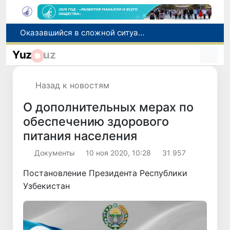
Оказавшийся в сложной ситуации в Германии соотечественник возвращен в Узбекистан
В Узбекистане определили порядок создания и эксплуатации платных автодорог
Yuz
uz
Мошенничество при трудоустройстве за рубежом: в Каракалпакстане и Ташкенте выявлены новые случаи обмана граждан
В Сенате состоялась встреча с представителем Госдепартамента США
Назад к новостям
По всей республике продолжаются мероприятия в рамках акции «Актуальные 40 дней»
О дополнительных мерах по
обеспечению здорового
питания населения
Документы
10 ноя 2020, 10:28
31 957
Постановление Президента Республики
Узбекистан