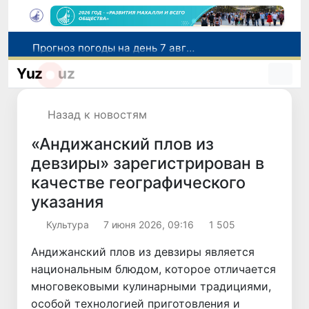
Прогноз погоды на день 7 августа
Китай и Россия стали крупнейшими торговыми партнерами Узбекистана в первом полугодии 2026 года
Yuz
uz
В Узбекистане стартовал месячник Целей устойчивого развития
В июле представительство Агентства миграции в Москве оказало помощь более 1,8 тысячам граждан Узбекистана
Назад к новостям
Сборная Узбекистана вышла в четвертьфинал «Игр Будущего - 2026» в Астане
«Андижанский плов из
девзиры» зарегистрирован в
качестве географического
указания
Культура
7 июня 2026, 09:16
1 505
Андижанский плов из девзиры является
национальным блюдом, которое отличается
многовековыми кулинарными традициями,
особой технологией приготовления и