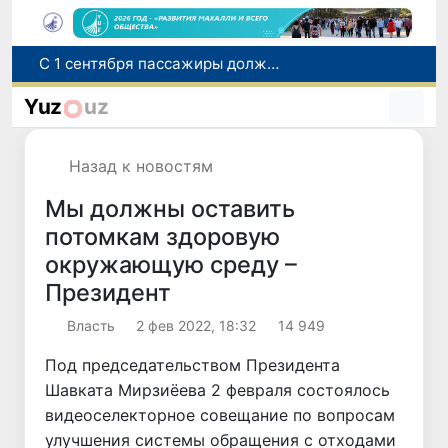
С 1 сентября пассажиры должны будут оплачивать проезд сразу при посадке в автобус
В Сурхандарье пресечена деятельность подпольной группы, планировавшей теракты и выезд в Сирию
Yuz
uz
В Узбекистане упростят открытие бизнеса и расширят возможности выбора фамилии для ребенка
В Узбекистане усиливаются меры социальной защиты населения
Назад к новостям
Самарканд расширит свои границы и приблизится к статусу города-миллионника
Мы должны оставить
потомкам здоровую
окружающую среду –
Президент
Власть
2 фев 2022, 18:32
14 949
Под председательством Президента
Шавката Мирзиёева 2 февраля состоялось
видеоселекторное совещание по вопросам
улучшения системы обращения с отходами