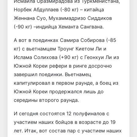
Исмаила Оразмирадова из Туркменистана,
Норбек Абдуллаев (-80 кг) – китайца
Женнана Суо, Мухаммадризо Сиддиков
(-90 кг) –индийца Хеманта Сангвана.
А вот в поединках Самира Собирова (-85
кг) с вьетнамцем Троунг Киетом Ли и
Ислама Солихова (+90 кг) с Геонхуи Ли из
Южной Кореи рефери в ринге досрочно
завершил поединки. Вьетнамец
капитулировал в первом раунде, а боец из
Южной Кореи продержался лишь до
середины второго раунда.
И сегодня состоятся 12 полуфиналов с
участием наших бойцов в возрасте до 19
лет. Итак, вот состав пар с участием наших