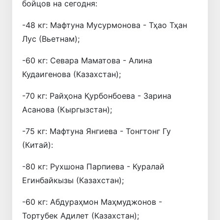
бойцов на сегодня:
-48 кг: Мафтуна Мусурмонова - Тҳао Тҳан
Лус (Вьетнам);
-60 кг: Севара Маматова - Алина
Кудаигенова (Казахстан);
-70 кг: Райҳона Қурбонбоева - Зарина
Асанова (Кыргызстан);
-75 кг: Мафтуна Янгиева - Тонгтонг Гу
(Китай):
-80 кг: Рухшона Парпиева - Куралай
Егинбайкызы (Казахстан);
-60 кг: Абдураҳмон Маҳмуджонов -
Тортубек Адилет (Казахстан);