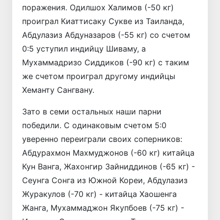
поражения. Одилшох Халимов (-50 кг)
проиграл Киаттисаку Сукве из Таиланда,
Абдулазиз Абдуназаров (-55 кг) со счетом
0:5 уступил индийцу Шиваму, а
Мухаммадризо Сиддиков (-90 кг) с таким
же счетом проиграл другому индийцы
Хеманту Сангвану.
Зато в семи остальных наши парни
победили. С одинаковым счетом 5:0
уверенно переиграли своих соперников:
Абдурахмон Махмуджонов (-60 кг) китайца
Кун Ванга, Жахонгир Зайниддинов (-65 кг) -
Сеунга Сонга из Южной Кореи, Абдулазиз
Журакулов (-70 кг) - китайца Хаошенга
Жанга, Мухаммаджон Якупбоев (-75 кг) -