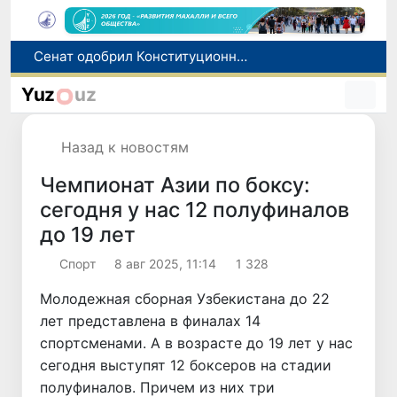
В Ташкенте задержали подозреваемых в распространении крупной партии наркотиков
В Узбекистане упростят назначение пенсий по инвалидности
Yuz
uz
До 10 августа студенты могут исправить отклоненные заявления на перевод в государственные вузы
Страны Центральной Азии одобрили проект автоматизированного учета воды в бассейне Сырдарьи
Назад к новостям
Сенат одобрил Конституционный закон о правовом статусе Администрации Президента Республики Узбекистан
Чемпионат Азии по боксу:
сегодня у нас 12 полуфиналов
до 19 лет
Спорт
8 авг 2025, 11:14
1 328
Молодежная сборная Узбекистана до 22
лет представлена в финалах 14
спортсменами. А в возрасте до 19 лет у нас
сегодня выступят 12 боксеров на стадии
полуфиналов. Причем из них три