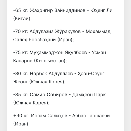
-65 кг: Жаҳонгир Зайниддинов - Юҳенг Ли
(Китай);
-70 кг: Абдулазиз Жўрақулов - Моҳаммад
Салеҳ Роозбаҳани (Иран);
-75 кг: Муҳаммаджон Яқупбоев - Усман
Капаров (Кыргызстан);
-80 кг: Норбек Абдуллаев - Ҳеон-Сеунг
Жеонг (Южная Корея);
-85 кг: Самир Собиров - Дамҳеон Парк
(Южная Корея);
+90 кг: Ислам Салиҳов - Аббас Гаршасби
(Иран).