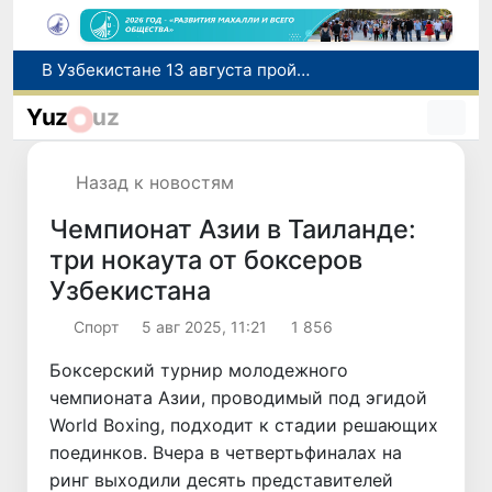
В Узбекистане 13 августа пройдет очередное тестирование по нострификации зарубежных дипломов
Узбекистан расширяет торгово-экономическое и инвестиционное сотрудничество с провинцией Цзянсу Китая
Yuz
uz
Число иностранцев, прибывших в Узбекистан с целью обучения, увеличилось в 2,2 раза
Искусственный интеллект впервые помог создать вирусы, не существовавшие в природе
Назад к новостям
Павел Дуров поддержал IOI 2026 в Ташкенте: Telegram представит 235 победителям специальные цифровые призы
Чемпионат Азии в Таиланде:
три нокаута от боксеров
Узбекистана
Спорт
5 авг 2025, 11:21
1 856
Боксерский турнир молодежного
чемпионата Азии, проводимый под эгидой
World Boxing, подходит к стадии решающих
поединков. Вчера в четвертьфиналах на
ринг выходили десять представителей