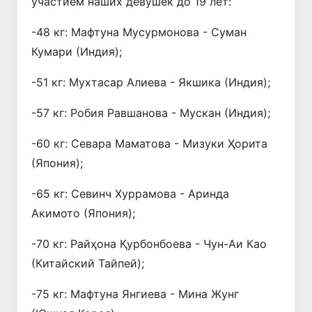
участием наших девушек до 19 лет:
-48 кг: Мафтуна Мусурмонова - Суман
Кумари (Индия);
-51 кг: Мухтасар Алиева - Якшика (Индия);
-57 кг: Робия Равшанова - Мускан (Индия);
-60 кг: Севара Маматова - Мизуки Ҳорита
(Япония);
-65 кг: Севинч Хуррамова - Аринда
Акимото (Япония);
-70 кг: Райҳона Қурбонбоева - Чун-Аи Као
(Китайский Тайпей);
-75 кг: Мафтуна Янгиева - Мина Жунг