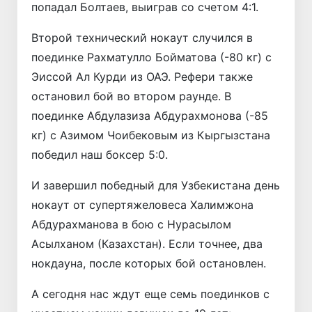
попадал Болтаев, выиграв со счетом 4:1.
Второй технический нокаут случился в
поединке Рахматулло Бойматова (-80 кг) с
Эиссой Ал Курди из ОАЭ. Рефери также
остановил бой во втором раунде. В
поединке Абдулазиза Абдурахмонова (-85
кг) с Азимом Чоибековым из Кыргызстана
победил наш боксер 5:0.
И завершил победный для Узбекистана день
нокаут от супертяжеловеса Халимжона
Абдурахманова в бою с Нурасылом
Асылханом (Казахстан). Если точнее, два
нокдауна, после которых бой остановлен.
А сегодня нас ждут еще семь поединков с