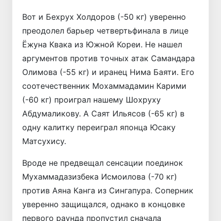
Вот и Бехрух Холдоров (-50 кг) уверенно
преодолел барьер четвертьфинала в лице
Ёжуна Квака из Южной Кореи. Не нашел
аргументов против точных атак Самандара
Олимова (-55 кг) и иранец Нима Баяти. Его
соотечественник Мохаммадамин Карими
(-60 кг) проиграл нашему Шохруху
Абдумаликову. А Саят Ильясов (-65 кг) в
одну калитку переиграл японца Юсаку
Матсухису.
Вроде не предвещал сенсации поединок
Мухаммадазизбека Исмоилова (-70 кг)
против Аяна Канга из Сингапура. Соперник
уверенно защищался, однако в концовке
первого раунда пропустил сначала