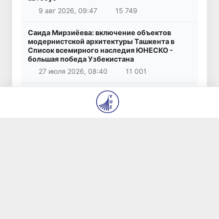
9 авг 2026, 09:47
15 749
Саида Мирзиёева: включение объектов
модернистской архитектуры Ташкента в
Список всемирного наследия ЮНЕСКО -
большая победа Узбекистана
27 июля 2026, 08:40
11 001
По всей республике продолжаются
мероприятия в рамках акции «Актуальные
40 дней»
7 авг 2026, 16:06
10 914
В шести городах Ташкентской области
модернизируют систему общественного
транспорта
7 авг 2026, 09:32
9 959
В Ташкенте задержан вымогатель,
требовавший у предпринимателя 360 тысяч
долларов за «урегулирование» вопросов со