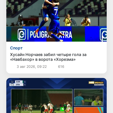
Спорт
Хусайн Норчаев забил четыре гола за
«Навбахор» в ворота «Хорезма»
3 авг 2026, 09:22
616