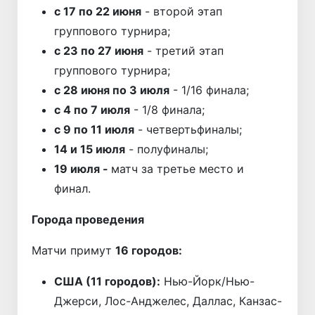
с 17 по 22 июня
- второй этап
группового турнира;
с 23 по 27 июня
- третий этап
группового турнира;
с 28 июня по 3 июля
- 1/16 финала;
с 4 по 7 июля
- 1/8 финала;
с 9 по 11 июля
- четвертьфиналы;
14 и 15 июля
- полуфиналы;
19 июля -
матч за третье место и
финал.
Города проведения
Матчи примут
16 городов:
США (11 городов):
Нью-Йорк/Нью-
Джерси, Лос-Анджелес, Даллас, Канзас-