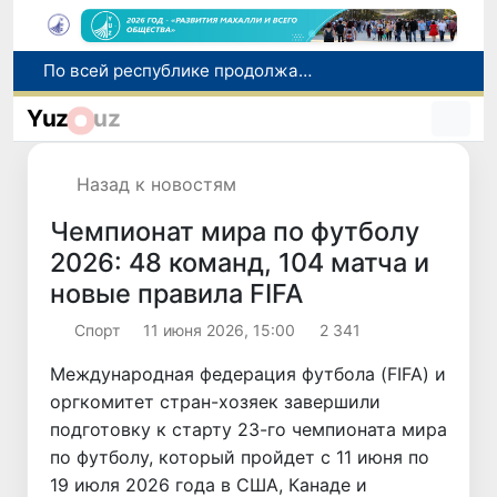
Оказавшийся в сложной ситуации в Германии соотечественник возвращен в Узбекистан
В Узбекистане определили порядок создания и эксплуатации платных автодорог
Yuz
uz
Мошенничество при трудоустройстве за рубежом: в Каракалпакстане и Ташкенте выявлены новые случаи обмана граждан
В Сенате состоялась встреча с представителем Госдепартамента США
Назад к новостям
По всей республике продолжаются мероприятия в рамках акции «Актуальные 40 дней»
Чемпионат мира по футболу
2026: 48 команд, 104 матча и
новые правила FIFA
Спорт
11 июня 2026, 15:00
2 341
Международная федерация футбола (FIFA) и
оргкомитет стран-хозяек завершили
подготовку к старту 23-го чемпионата мира
по футболу, который пройдет с 11 июня по
19 июля 2026 года в США, Канаде и