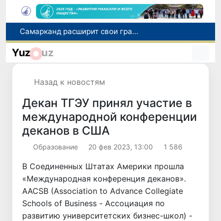
Самарканд расширит свои границы и приблизится к статусу города-миллионника
С 1 сентября пассажиры должны будут оплачивать проезд сразу при посадке в автобус
Yuz
uz
В Сурхандарье пресечена деятельность подпольной группы, планировавшей теракты и выезд в Сирию
В Узбекистане упростят открытие бизнеса и расширят возможности выбора фамилии для ребенка
Назад к новостям
В Хорватии при столкновении грузового и пассажирского поездов пострадали 24 человека
Декан ТГЭУ принял участие в
международной конференции
деканов в США
Образование
20 фев 2023, 13:00
1 586
B Соединенных Штатах Америки прошла
«Международная конференция деканов».
AACSB (Association to Advance Collegiate
Schools of Business - Ассоциация по
развитию университетских бизнес-школ) -