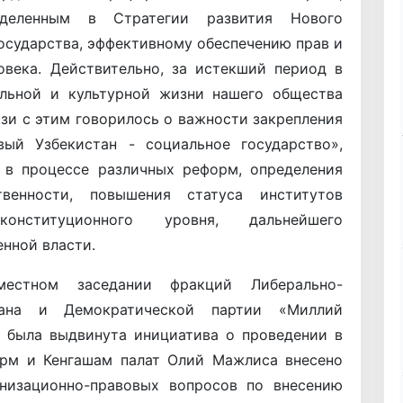
еделенным в Стратегии развития Нового
осударства, эффективному обеспечению прав и
овека. Действительно, за истекший период в
альной и культурной жизни нашего общества
зи с этим говорилось о важности закрепления
ый Узбекистан - социальное государство»,
 в процессе различных реформ, определения
твенности, повышения статуса институтов
нституционного уровня, дальнейшего
нной власти.
естном заседании фракций Либерально-
тана и Демократической партии «Миллий
е была выдвинута инициатива о проведении в
орм и Кенгашам палат Олий Мажлиса внесено
низационно-правовых вопросов по внесению