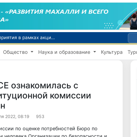
По всей республике продолжаются мероприятия в рамках акции «Актуальные 40 дней»
Оказавшийся в сложной ситуации в Германии соотечественник возвращен в Узбекистан
В Узбекистане определили порядок создания и эксплуатации платных автодорог
Общество
Наука и образование
Культура
Тур
Мошенничество при трудоустройстве за рубежом: в Каракалпакстане и Ташкенте выявлены новые случаи обмана граждан
В Сенате состоялась встреча с представителем Госдепартамента США
Е ознакомилась с
итуционной комиссии
ан
ля 2022, 08:19
953
иссии по оценке потребностей Бюро по
м человека Организации по безопасности и