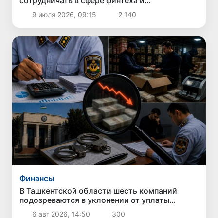
сотрудничать в сфере финтеха и
противодействия легализации преступных
9 июля 2026, 09:15
2 140
доходов
Финансы
В Ташкентской области шесть компаний
подозреваются в уклонении от уплаты
налогов на 42,5 млрд сумов
6 авг 2026, 14:50
300