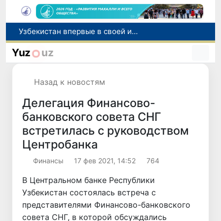
Узбекистан впервые в своей истории примет престижную Международную олимпиаду по информатике IOI 2026
Число пользователей мобильного интернета в Узбекистане за 10 лет выросло в 4,3 раза
Yuz
uz
При содействии Генконсульства Узбекистана соотечественница, перенесшая инсульт в Алматы, вернулась на родину
В Ташкенте состоялось заседание Исполнительного комитета Федерации тяжелой атлетики Азии
Назад к новостям
Китай и Россия стали крупнейшими торговыми партнерами Узбекистана в первом полугодии 2026 года
Делегация Финансово-
банковского совета СНГ
встретилась с руководством
Центробанка
Финансы
17 фев 2021, 14:52
764
В Центральном банке Республики
Узбекистан состоялась встреча с
представителями Финансово-банковского
совета СНГ, в которой обсуждались