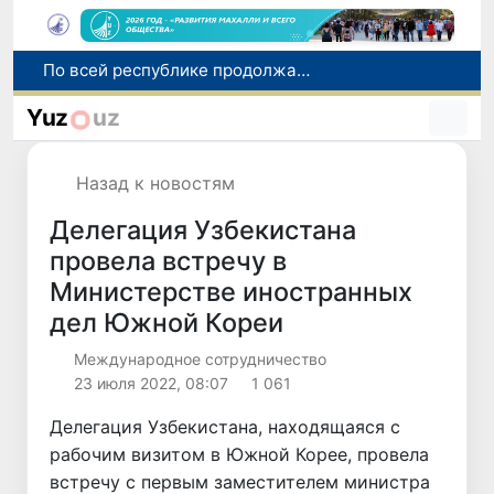
Оказавшийся в сложной ситуации в Германии соотечественник возвращен в Узбекистан
В Узбекистане определили порядок создания и эксплуатации платных автодорог
Yuz
uz
Мошенничество при трудоустройстве за рубежом: в Каракалпакстане и Ташкенте выявлены новые случаи обмана граждан
В Сенате состоялась встреча с представителем Госдепартамента США
Назад к новостям
По всей республике продолжаются мероприятия в рамках акции «Актуальные 40 дней»
Делегация Узбекистана
провела встречу в
Министерстве иностранных
дел Южной Кореи
Международное сотрудничество
23 июля 2022, 08:07
1 061
Делегация Узбекистана, находящаяся с
рабочим визитом в Южной Корее, провела
встречу с первым заместителем министра