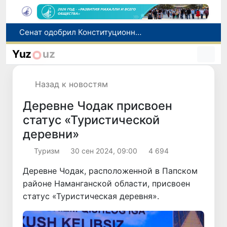
В Ташкенте задержали подозреваемых в распространении крупной партии наркотиков
В Узбекистане упростят назначение пенсий по инвалидности
Yuz
uz
До 10 августа студенты могут исправить отклоненные заявления на перевод в государственные вузы
Страны Центральной Азии одобрили проект автоматизированного учета воды в бассейне Сырдарьи
Назад к новостям
Сенат одобрил Конституционный закон о правовом статусе Администрации Президента Республики Узбекистан
Деревне Чодак присвоен
статус «Туристической
деревни»
Туризм
30 сен 2024, 09:00
4 694
Деревне Чодак, расположенной в Папском
районе Наманганской области, присвоен
статус «Туристическая деревня».