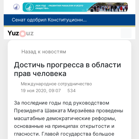
В Ташкенте задержали подозреваемых в распространении крупной партии наркотиков
В Узбекистане упростят назначение пенсий по инвалидности
Yuz
uz
До 10 августа студенты могут исправить отклоненные заявления на перевод в государственные вузы
Страны Центральной Азии одобрили проект автоматизированного учета воды в бассейне Сырдарьи
Назад к новостям
Сенат одобрил Конституционный закон о правовом статусе Администрации Президента Республики Узбекистан
Достичь прогресса в области
прав человека
Международное сотрудничество
19 ноя 2020, 09:07
534
За последние годы под руководством
Президента Шавката Мирзиёева проведены
масштабные демократические реформы,
основанные на принципах открытости и
гласности. Главой государства большое