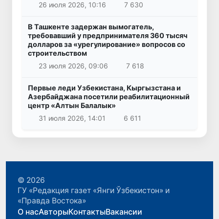
26 июля 2026, 10:16
7 630
В Ташкенте задержан вымогатель,
требовавший у предпринимателя 360 тысяч
долларов за «урегулирование» вопросов со
строительством
23 июля 2026, 09:06
7 618
Первые леди Узбекистана, Кыргызстана и
Азербайджана посетили реабилитационный
центр «Алтын Балалык»
31 июля 2026, 14:01
6 611
© 2026
ГУ «Редакция газет «Янги Ўзбекистон» и
«Правда Востока»
О нас
Авторы
Контакты
Вакансии