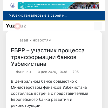
Число пользователей мобильного интернета в Узбекистане за 10 лет выросло в 4,3 раза
При содействии Генконсульства Узбекистана соотечественница, перенесшая инсульт в Алматы, вернулась на родину
Yuz
uz
В Ташкенте состоялось заседание Исполнительного комитета Федерации тяжелой атлетики Азии
Китай и Россия стали крупнейшими торговыми партнерами Узбекистана в первом полугодии 2026 года
Назад к новостям
Узбекистан впервые в своей истории примет престижную Международную олимпиаду по информатике IOI 2026
ЕБРР – участник процесса
трансформации банков
Узбекистана
Финансы
10 дек 2020, 10:38
705
В Центральном банке совместно с
Министерством финансов Узбекистана
состоялась встреча с представителями
Европейского банка развития и
реконструкции.