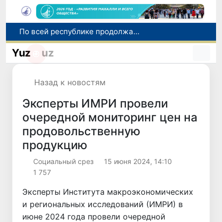
По всей республике продолжаются мероприятия в рамках акции «Актуальные 40 дней»
Оказавшийся в сложной ситуации в Германии соотечественник возвращен в Узбекистан
Yuz
uz
В Узбекистане определили порядок создания и эксплуатации платных автодорог
Мошенничество при трудоустройстве за рубежом: в Каракалпакстане и Ташкенте выявлены новые случаи обмана граждан
Назад к новостям
В Сенате состоялась встреча с представителем Госдепартамента США
Эксперты ИМРИ провели
очередной мониторинг цен на
продовольственную
продукцию
Социальный срез
15 июня 2024, 14:10
1 757
Эксперты Института макроэкономических
и региональных исследований (ИМРИ) в
июне 2024 года провели очередной