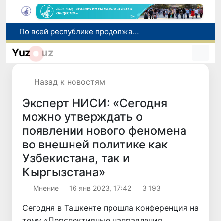
Оказавшийся в сложной ситуации в Германии соотечественник возвращен в Узбекистан
В Узбекистане определили порядок создания и эксплуатации платных автодорог
Yuz
uz
Мошенничество при трудоустройстве за рубежом: в Каракалпакстане и Ташкенте выявлены новые случаи обмана граждан
В Сенате состоялась встреча с представителем Госдепартамента США
Назад к новостям
По всей республике продолжаются мероприятия в рамках акции «Актуальные 40 дней»
Эксперт НИСИ: «Сегодня
можно утверждать о
появлении нового феномена
во внешней политике как
Узбекистана, так и
Кыргызстана»
Мнение
16 янв 2023, 17:42
3 193
Сегодня в Ташкенте прошла конференция на
тему «Перспективные направления