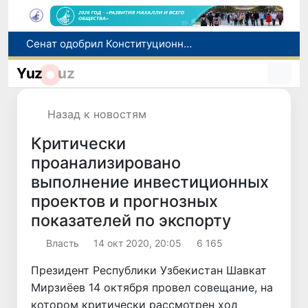
В Ташкенте задержали подозреваемых в распространении крупной партии наркотиков
В Узбекистане упростят назначение пенсий по инвалидности
Yuz
uz
До 10 августа студенты могут исправить отклоненные заявления на перевод в государственные вузы
Страны Центральной Азии одобрили проект автоматизированного учета воды в бассейне Сырдарьи
Назад к новостям
Сенат одобрил Конституционный закон о правовом статусе Администрации Президента Республики Узбекистан
Критически
проанализировано
выполнение инвестиционных
проектов и прогнозных
показателей по экспорту
Власть
14 окт 2020, 20:05
6 165
Президент Республики Узбекистан Шавкат
Мирзиёев 14 октября провел совещание, на
котором критически рассмотрен ход