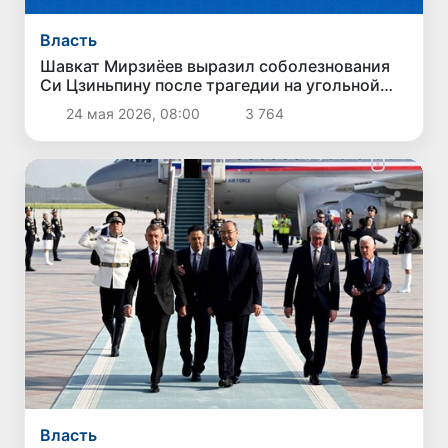
Власть
Шавкат Мирзиёев выразил соболезнования
Си Цзиньпину после трагедии на угольной
шахте в Китае
24 мая 2026, 08:00
3 764
Власть